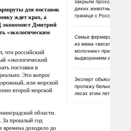
закрыли проходы для
маршруты для поставок
диких животных на
границе с Россией
мику ждет крах, а
ЯД экономист Дмитрий
ть «экологическим
Семье фермера Уолкер
из мема «веселый
молочник» пригрозили
, что российский
выдворением из Росси
ный «экологический
чать поставки в
реально. Это вопрос
Эксперт объяснил
одорожный, или морской
пропажу белых грибов 
менно второй морской
лесах этим летом
енинградской области.
. За прошлый год
е времена доходило до