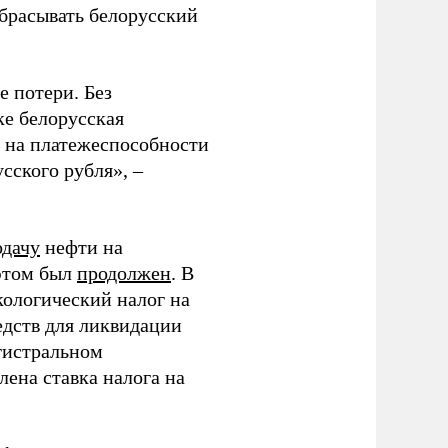
ебрасывать белорусский
е потери. Без
ке белорусская
я на платежеспособности
сского рубля», –
одачу
нефти на
 этом был
продолжен
. В
кологический налог на
едств для ликвидации
гистральном
ена ставка налога на