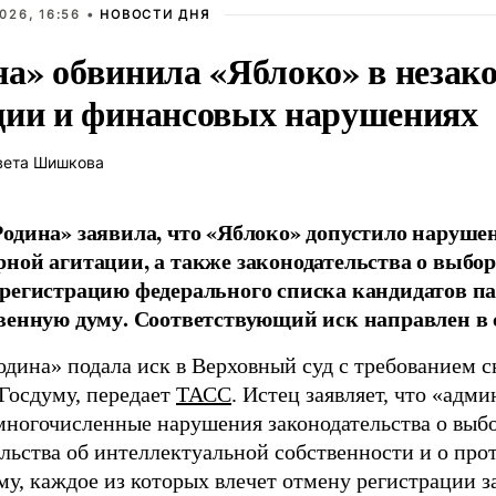
026, 16:56 •
НОВОСТИ ДНЯ
на» обвинила «Яблоко» в незак
ции и финансовых нарушениях
вета Шишкова
одина» заявила, что «Яблоко» допустило наруше
ной агитации, а также законодательства о выбор
регистрацию федерального списка кандидатов па
венную думу. Соответствующий иск направлен в с
одина» подала иск в Верховный суд с требованием с
 Госдуму, передает
ТАСС
. Истец заявляет, что «адм
многочисленные нарушения законодательства о выбор
ельства об интеллектуальной собственности и о про
му, каждое из которых влечет отмену регистрации 