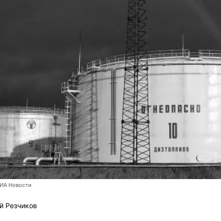
РИА Новости
й Резчиков