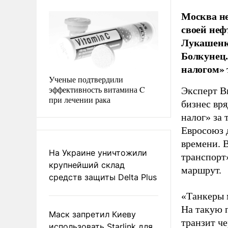
Москва не
своей неф
Лукашенко
Болкунец.
налогом» 
Ученые подтвердили
эффективность витамина C
Эксперт В
при лечении рака
бизнес вр
налог» за 
Евросоюз 
времени. 
На Украине уничтожили
транспорт»
крупнейший склад
маршрут.
средств защиты Delta Plus
«Танкеры 
На такую 
Маск запретил Киеву
транзит ч
использовать Starlink для