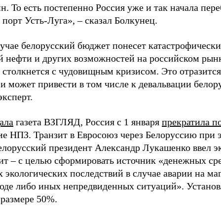
н. То есть постепенно Россия уже и так начала пер
 порт Усть-Луга», – сказал Болкунец.
лучае белорусский бюджет понесет катастрофически
й нефти и других возможностей на российском рын
 столкнется с чудовищным кризисом. Это отразитс
и может привести в том числе к девальвации белору
эксперт.
ала
газета ВЗГЛЯД, Россия с 1 января
прекратила п
ие НПЗ. Транзит в Евросоюз через Белоруссию при
елорусский президент Александр Лукашенко ввел э
зит – с целью сформировать источник «денежных ср
 экологических последствий в случае аварии на ма
оде либо иных непредвиденных ситуаций». Установл
 размере 50%.