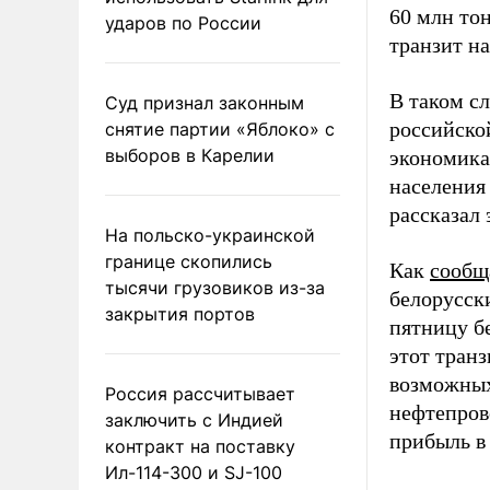
60 млн тон
ударов по России
транзит на
В таком с
Суд признал законным
российско
снятие партии «Яблоко» с
выборов в Карелии
экономика
населения 
рассказал 
На польско-украинской
границе скопились
Как
сообщ
тысячи грузовиков из-за
белорусск
закрытия портов
пятницу б
этот тран
возможных
Россия рассчитывает
нефтепров
заключить с Индией
прибыль в
контракт на поставку
Ил-114-300 и SJ-100