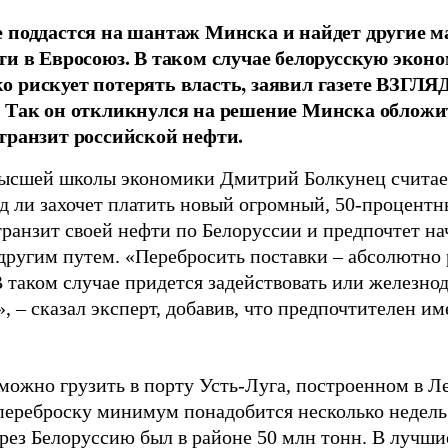
 поддастся на шантаж Минска и найдет другие 
ти в Евросоюз. В таком случае белорусскую эконо
 рискует потерять власть, заявил газете ВЗГЛ
 Так он откликнулся на решение Минска обложи
транзит российской нефти.
ысшей школы экономики Дмитрий Болкунец считает
яд ли захочет платить новый огромный, 50-процент
транзит своей нефти по Белоруссии и предпочтет на
другим путем. «Перебросить поставки – абсолютно 
В таком случае придется задействовать или железн
, – сказал эксперт, добавив, что предпочтителен и
можно грузить в порту Усть-Луга, построенном в Л
переброску минимум понадобится несколько недель
ерез Белоруссию был в районе 50 млн тонн. В лучши