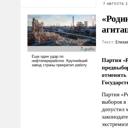
7 АВГУСТА 2
Ираном опустошила
американские арсеналы.
«Роди
Сложившаяся ситуация
означает многолетний период
агита
уязвимости США, например,
перед Китаем.
Tекст:
Елиза
Партия «Р
предвыбор
отменить 
Государст
Партия «Р
выборов в
допустил 
законодат
экстремиз