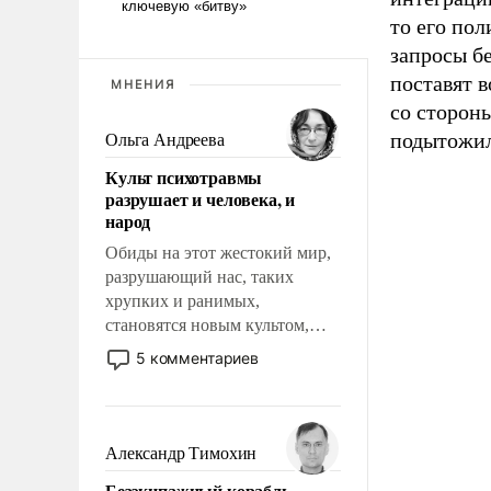
то его по
запросы б
поставят в
МНЕНИЯ
со стороны
подытожил
Ольга Андреева
Культ психотравмы
разрушает и человека, и
народ
Обиды на этот жестокий мир,
разрушающий нас, таких
хрупких и ранимых,
становятся новым культом,
постепенно вытесняя и
5 комментариев
отменяя традиционное
требование к человеку – быть
мужественным и твердым под
ударами судьбы, брать на себя
Александр Тимохин
ответственность, помогать
Безэкипажный корабль –