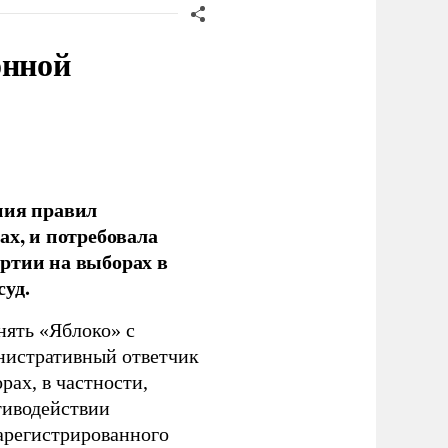
онной
ния правил
ах, и потребовала
ртии на выборах в
уд.
нять «Яблоко» с
инистративный ответчик
ах, в частности,
тиводействии
зарегистрированного