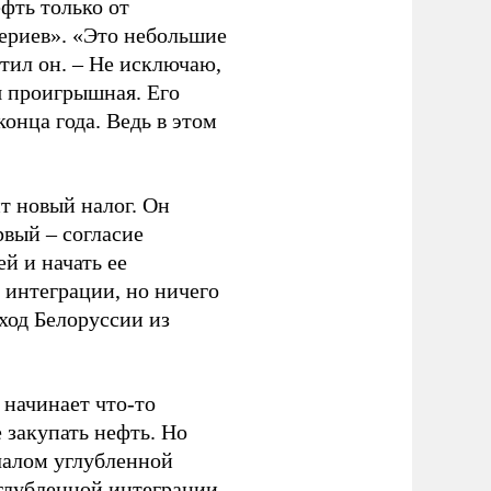
фть только от
ериев». «Это небольшие
етил он. – Не исключаю,
я проигрышная. Его
конца года. Ведь в этом
т новый налог. Он
рвый – согласие
й и начать ее
 интеграции, но ничего
ыход Белоруссии из
начинает что-то
 закупать нефть. Но
ачалом углубленной
глубленной интеграции,