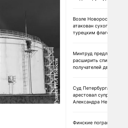
Возле Новороссийска
атакован сухогруз под
турецким флагом
Минтруд предложил
расширить список
получателей двух пенс
Суд Петербурга заочно
арестовал супругу
Александра Невзорова
Финские пограничники