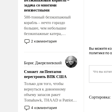
слабым, идти вперед и
задача со многими
адаптироваться.
неизвестными
500-тонный безэкипажный
корабль – нечто гораздо
большее, чем небольшие
безэкипажные катера,
применение которых уже
2 комментария
стало обыденностью. Задача по
Вы можете к
созданию такого корабля очень
политике по 
сложна и амбициозна. Однако
и ее реализация радикально
Борис Джерелиевский
поднимет наши боевые
Сможет ли Пентагон
возможности.
перестроить ВПК США
Только для того, чтобы
вернуться к довоенному
объему запасов ракет
Сортировка:
Tomahawk, THAAD и Patriot
США потребуется более трех
4 комментария
лет. Даже небольшая война с