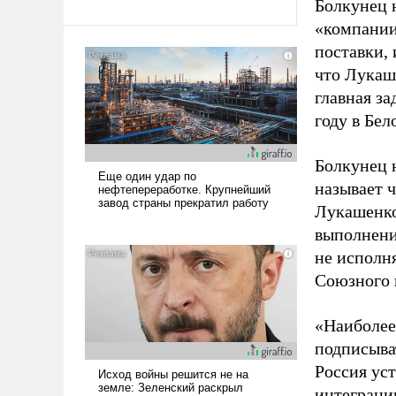
Болкунец н
«компании
поставки, 
что Лукаш
главная за
году в Бе
Болкунец 
называет 
Лукашенко
выполнени
не исполня
Союзного 
«Наиболее
подписыва
Россия уст
интеграци