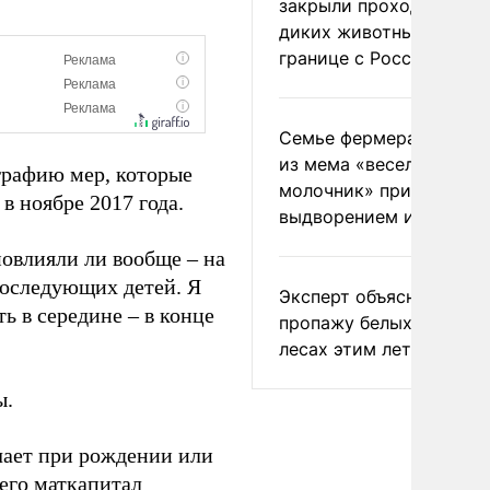
закрыли проходы для
диких животных на
границе с Россией
Семье фермера Уолкер
из мема «веселый
графию мер, которые
молочник» пригрозили
 ноябре 2017 года.
выдворением из Росси
повлияли ли вообще – на
последующих детей. Я
Эксперт объяснил
ь в середине – в конце
пропажу белых грибов 
лесах этим летом
ы.
чает при рождении или
его маткапитал