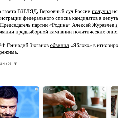
а газета ВЗГЛЯД, Верховный суд России
получил
ис
гистрации федерального списка кандидатов в депут
 Председатель партии «Родина» Алексей Журавлев
з
вании предвыборной кампании политических оппо
РФ Геннадий Зюганов
обвинил
«Яблоко» в игнорир
 режима.
И (0)
▼
i
i