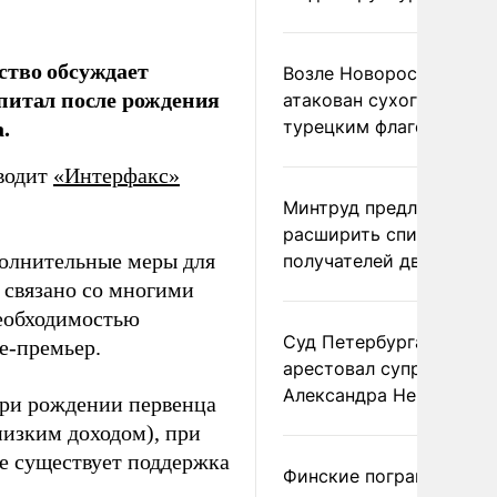
ство обсуждает
Возле Новороссийска
питал после рождения
атакован сухогруз под
.
турецким флагом
иводит
«Интерфакс»
Минтруд предложил
расширить список
полнительные меры для
получателей двух пенс
о связано со многими
необходимостью
Суд Петербурга заочно
е-премьер.
арестовал супругу
Александра Невзорова
при рождении первенца
низким доходом), при
же существует поддержка
Финские пограничники