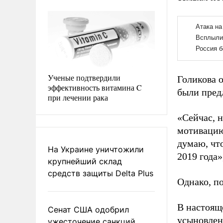
Ученые подтвердили
Голикова 
эффективность витамина C
были пред
при лечении рака
«Сейчас, н
мотивацию
думаю, что
На Украине уничтожили
2019 года»
крупнейший склад
средств защиты Delta Plus
Однако, по
В настоящ
Сенат США одобрил
усыновлен
ужесточение санкций