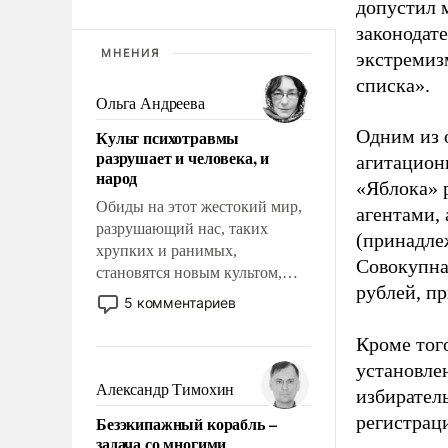
допустил 
законодат
МНЕНИЯ
экстремиз
списка».
Ольга Андреева
Одним из 
Культ психотравмы
разрушает и человека, и
агитацион
народ
«Яблока» 
Обиды на этот жестокий мир,
агентами,
разрушающий нас, таких
(принадле
хрупких и ранимых,
Совокупная
становятся новым культом,
рублей, пр
постепенно вытесняя и
5 комментариев
отменяя традиционное
требование к человеку – быть
Кроме тог
мужественным и твердым под
установле
ударами судьбы, брать на себя
Александр Тимохин
избиратель
ответственность, помогать
регистрац
Безэкипажный корабль –
слабым, идти вперед и
задача со многими