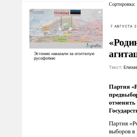
Сортировка:
7 АВГУСТА 2
«Роди
агита
Tекст:
Елиза
Партия «Р
предвыбор
отменить 
Государст
Партия «Р
выборов в