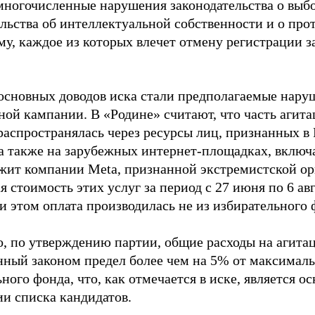
многочисленные нарушения законодательства о выбор
ельства об интеллектуальной собственности и о про
му, каждое из которых влечет отмену регистрации 
основных доводов иска стали предполагаемые нару
ной кампании. В «Родине» считают, что часть агит
распространялась через ресурсы лиц, признанных 
 а также на зарубежных интернет-площадках, включа
жит компании Meta, признанной экстремистской ор
 стоимость этих услуг за период с 27 июня по 6 ав
и этом оплата производилась не из избирательного 
о, по утверждению партии, общие расходы на агит
нный законом предел более чем на 5% от максималь
ного фонда, что, как отмечается в иске, является 
ии списка кандидатов.