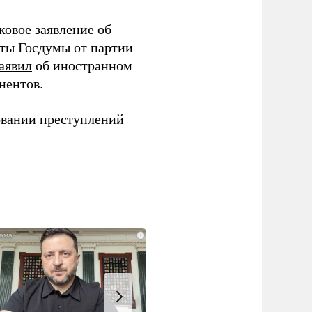
ковое заявление об
аты Госдумы от партии
аявил
об иностранном
нентов.
овании преступлений
i