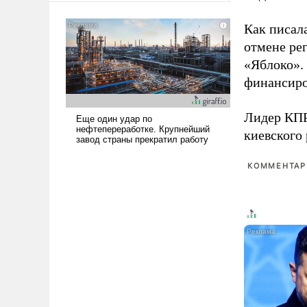
американские арсеналы.
Сложившаяся ситуация
Как писал
означает многолетний период
отмене ре
уязвимости США, например,
«Яблоко».
перед Китаем.
финансиро
Лидер КП
киевского
КОММЕНТАРИ