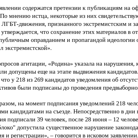
аявлении содержатся претензии к публикациям на о
 По мнению истца, некоторые из них свидетельству
 ЛГБТ-движения, признанного экстремистским и з
 утверждается, что сохранение этих материалов в о
«публичным оправданием и пропагандой идеологии 
ал экстремистской».
просов агитации, «Родина» указала на нарушения, 
ыли допущены еще на этапе выдвижения кандидатов. 
 что у 218 из 269 кандидатов уведомления об отсу
активов были подписаны до проведения предвыборног
разом, на момент подписания уведомлений 218 чело
ми кандидатами на съезде. Непосредственно в дни 
я подписали 39 человек, после 28 июня – 12 челов
блоко" допустила существенное нарушение законода
 и регистрации», – говорится в исковом заявлении