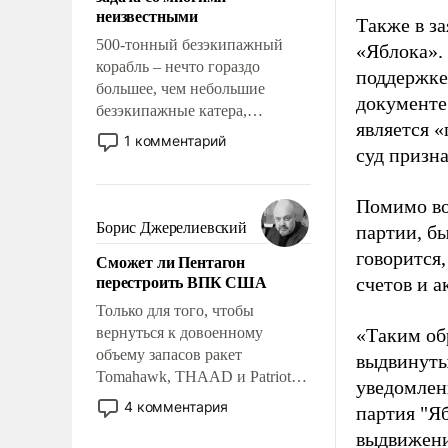
адаптироваться.
неизвестными
Также в з
500-тонный безэкипажный
«Яблока».
корабль – нечто гораздо
поддержке
большее, чем небольшие
документе
безэкипажные катера,
является 
применение которых уже
1 комментарий
суд призн
стало обыденностью. Задача по
созданию такого корабля очень
сложна и амбициозна. Однако
Помимо во
и ее реализация радикально
Борис Джерелиевский
партии, б
поднимет наши боевые
говорится,
Сможет ли Пентагон
возможности.
перестроить ВПК США
счетов и 
Только для того, чтобы
вернуться к довоенному
«Таким об
объему запасов ракет
выдвинуты
Tomahawk, THAAD и Patriot
уведомлени
США потребуется более трех
4 комментария
партия "Я
лет. Даже небольшая война с
выдвижения
Ираном опустошила