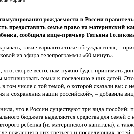
асия Норина
тимулирования рождаемости в России правитель
ть предоставить семье право на материнский ка
ебенка, сообщила вице-премьер Татьяна Голикова
скрывать, такие варианты тоже обсуждаются», – пр
иковой из эфира телепрограммы «60 минут».
, что, скорее всего, нам нужно будет принимать до
ы мотивировать семьи к появлению в них детей. Эт
 в том числе с той темой, о которой сказали вы: с 
ия и сохранения нации российской», – добавила виц
нила, что в России существуют три вида пособий: 
нального бюджета выделяются средства для семей с 
второго ребенка (из материнского капитала), а так
сле рождения в них третьего и последующих детей.