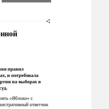
онной
ния правил
ах, и потребовала
ртии на выборах в
уд.
нять «Яблоко» с
инистративный ответчик