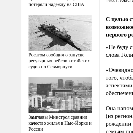
Tекст:
Анаст
потеряли надежду на США
С целью с
возможнос
первого р
«Не буду 
Росатом сообщил о запуске
слова Гол
регулярных рейсов китайских
судов по Севморпути
«Очевидно
того, чтоб
аспектами,
обеспечен
Она напом
(из регио
Замглавы Минстроя сравнил
качество жилья в Нью-Йорке и
рождении 
России
семьям по