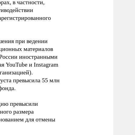
ах, в частности,
тиводействии
зарегистрированного
шения при ведении
ационных материалов
в России иностранными
я YouTube и Instagram
ганизацией).
густа превысила 55 млн
фонда.
ацию превысили
ного размера
основанием для отмены