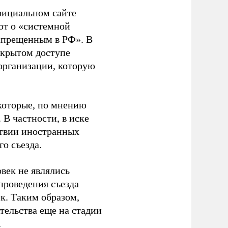
фициальном сайте
ют о «системной
апрещенным в РФ». В
ткрытом доступе
организации, которую
которые, по мнению
В частности, в иске
тствии иностранных
о съезда.
век не являлись
проведения съезда
ек. Таким образом,
тельства еще на стадии
.