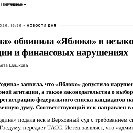
026, 16:56 •
НОВОСТИ ДНЯ
на» обвинила «Яблоко» в незак
ции и финансовых нарушениях
вета Шишкова
одина» заявила, что «Яблоко» допустило наруше
ной агитации, а также законодательства о выбор
регистрацию федерального списка кандидатов па
венную думу. Соответствующий иск направлен в с
одина» подала иск в Верховный суд с требованием с
 Госдуму, передает
ТАСС
. Истец заявляет, что «адм