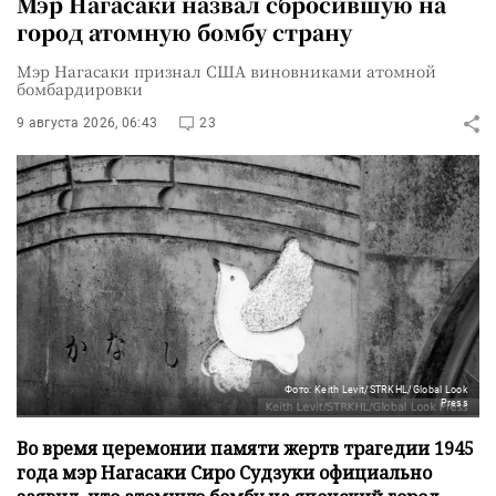
Мэр Нагасаки назвал сбросившую на
город атомную бомбу страну
Мэр Нагасаки признал США виновниками атомной
бомбардировки
9 августа 2026, 06:43
23
Фото: Keith Levit/STRKHL/Global Look
Press
Во время церемонии памяти жертв трагедии 1945
года мэр Нагасаки Сиро Судзуки официально