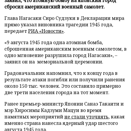
заявил, что атомную бомбу на японский город
сбросил американский военный самолет.
Глава Нагасаки Сиро Судзуки в Декларации мира
прямо указал виновника трагедии 1945 года,
передает
РИА «Новости»
.
«9 августа 1945 года одна атомная бомба,
сброшенная американским военным самолетом, в
одно мгновение разрушила город Нагасаки», –
заявил он на мемориальной церемонии.
Градоначальник напомнил, что к концу года в
результате атаки погибли или получили ранения
около 150 тыс. человек. Это составило примерно
две трети населения города на тот момент.
Ранее премьер-министр Японии Санаэ Такаити и
мэр Хиросимы Кадзуми Мацуи во время
памятных мероприятий
не стали уточнять
, какая
именно страна нанесла ядерный удар шестого
августа 1945 года.