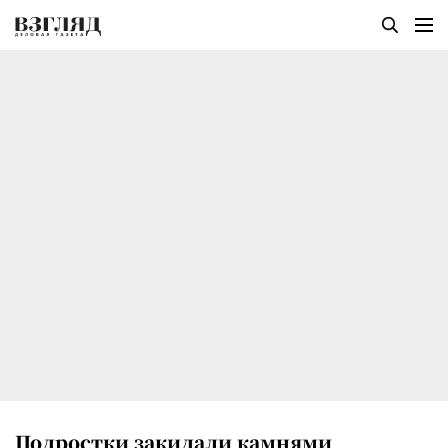
Подростки закидали камнями