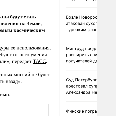
жны будут стать
Возле Новороссийска
авления на Земле,
атакован сухогруз под
уемым космическим
турецким флагом
дуры ее использования,
Минтруд предложил
ебуют от него умения
расширить список
мли», передает
ТАСС
.
получателей двух пенс
лунных миссий не будет
Суд Петербурга заочно
ть назад».
арестовал супругу
Александра Невзорова
ними.
Финские пограничники