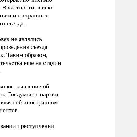
В частности, в иске
тствии иностранных
о съезда.
век не являлись
проведения съезда
ек. Таким образом,
тельства еще на стадии
.
ковое заявление об
аты Госдумы от партии
аявил
об иностранном
нентов.
овании преступлений