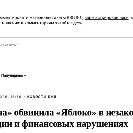
омментировать материалы газеты ВЗГЛЯД,
зарегистрировавшись
на
отношению к комментариям читайте
здесь
.
026, 16:56 •
НОВОСТИ ДНЯ
на» обвинила «Яблоко» в незак
ции и финансовых нарушениях