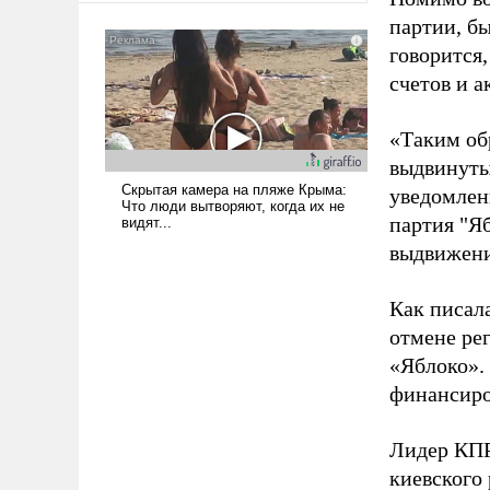
американские арсеналы.
партии, б
Сложившаяся ситуация
говорится,
означает многолетний период
счетов и 
уязвимости США, например,
перед Китаем.
«Таким об
выдвинуты
уведомлени
партия "Я
выдвижения
Как писал
отмене ре
«Яблоко».
финансиро
Лидер КП
киевского