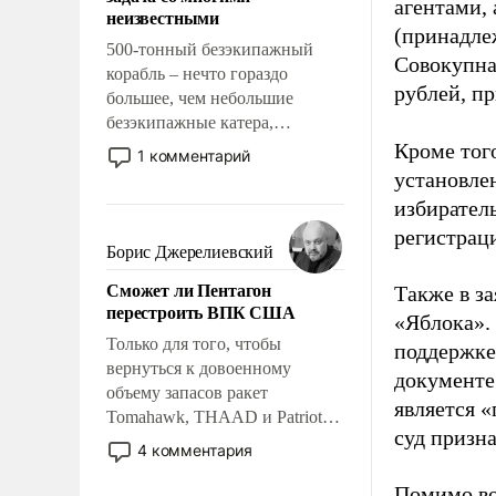
адаптироваться.
агентами,
неизвестными
(принадле
500-тонный безэкипажный
Совокупная
корабль – нечто гораздо
рублей, пр
большее, чем небольшие
безэкипажные катера,
применение которых уже
Кроме тог
1 комментарий
стало обыденностью. Задача по
установле
созданию такого корабля очень
избиратель
сложна и амбициозна. Однако
регистрац
и ее реализация радикально
Борис Джерелиевский
поднимет наши боевые
Сможет ли Пентагон
Также в з
возможности.
перестроить ВПК США
«Яблока».
Только для того, чтобы
поддержке
вернуться к довоенному
документе
объему запасов ракет
является 
Tomahawk, THAAD и Patriot
суд призн
США потребуется более трех
4 комментария
лет. Даже небольшая война с
Ираном опустошила
Помимо во