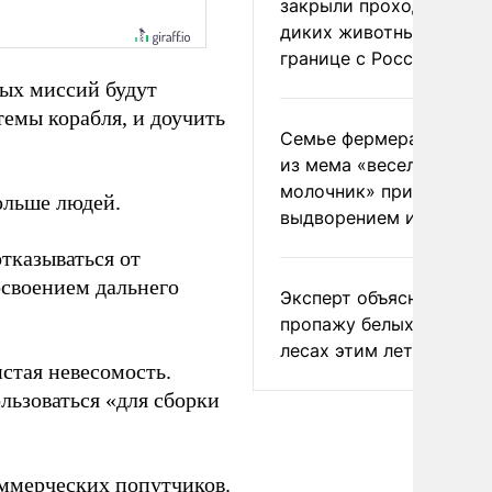
закрыли проходы для
диких животных на
границе с Россией
ых миссий будут
темы корабля, и доучить
Семье фермера Уолкер
из мема «веселый
молочник» пригрозили
больше людей.
выдворением из Росси
отказываться от
освоением дальнего
Эксперт объяснил
пропажу белых грибов 
лесах этим летом
стая невесомость.
льзоваться «для сборки
ммерческих попутчиков.