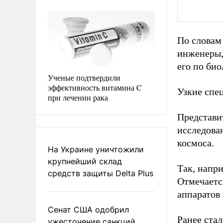
По словам
инженеры, 
его по био
Ученые подтвердили
эффективность витамина C
Узкие спец
при лечении рака
Представит
исследова
космоса.
На Украине уничтожили
крупнейший склад
Так, напр
средств защиты Delta Plus
Отмечается
аппаратов 
Сенат США одобрил
Ранее стал
ужесточение санкций