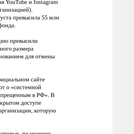
я YouTube и Instagram
ганизацией).
густа превысила 55 млн
фонда.
ацию превысили
ного размера
основанием для отмены
фициальном сайте
ют о «системной
апрещенным в РФ». В
ткрытом доступе
организации, которую
которые, по мнению