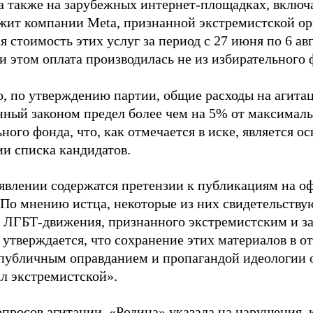
 а также на зарубежных интернет-площадках, включа
жит компании Meta, признанной экстремистской ор
 стоимость этих услуг за период с 27 июня по 6 ав
и этом оплата производилась не из избирательного 
о, по утверждению партии, общие расходы на агит
нный законом предел более чем на 5% от максималь
ного фонда, что, как отмечается в иске, является 
ии списка кандидатов.
аявлении содержатся претензии к публикациям на о
 По мнению истца, некоторые из них свидетельству
 ЛГБТ-движения, признанного экстремистским и з
 утверждается, что сохранение этих материалов в о
«публичным оправданием и пропагандой идеологии 
ал экстремистской».
просов агитации, «Родина» указала на нарушения, 