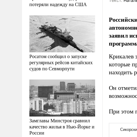
Tекст:
Натал
потеряли надежду на США
Российски
автономне
заявил и
программ
Росатом сообщил о запуске
Крикалев з
регулярных рейсов китайских
которые п
судов по Севморпути
находить 
Он отметил
возможност
При этом 
Замглавы Минстроя сравнил
качество жилья в Нью-Йорке и
России