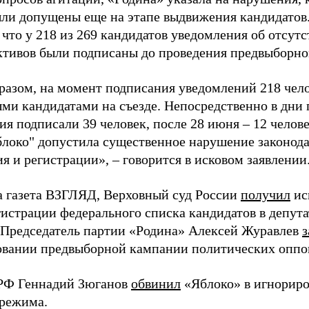
ыли допущены еще на этапе выдвижения кандидатов. 
 что у 218 из 269 кандидатов уведомления об отсу
активов были подписаны до проведения предвыборног
разом, на момент подписания уведомлений 218 чело
ми кандидатами на съезде. Непосредственно в дни 
я подписали 39 человек, после 28 июня – 12 челов
блоко" допустила существенное нарушение законода
 и регистрации», – говорится в исковом заявлении
а газета ВЗГЛЯД, Верховный суд России
получил
ис
гистрации федерального списка кандидатов в депут
 Председатель партии «Родина» Алексей Журавлев
з
вании предвыборной кампании политических оппо
РФ Геннадий Зюганов
обвинил
«Яблоко» в игнорир
 режима.