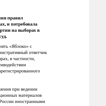
ния правил
ах, и потребовала
ртии на выборах в
уд.
нять «Яблоко» с
инистративный ответчик
ах, в частности,
тиводействии
зарегистрированного
шения при ведении
ационных материалов
в России иностранными