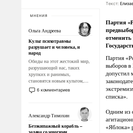
Tекст:
Елиза
МНЕНИЯ
Партия «Р
предвыбор
Ольга Андреева
отменить 
Культ психотравмы
Государст
разрушает и человека, и
народ
Партия «Р
Обиды на этот жестокий мир,
выборов в
разрушающий нас, таких
допустил 
хрупких и ранимых,
законодат
становятся новым культом,
постепенно вытесняя и
экстремиз
6 комментариев
отменяя традиционное
списка».
требование к человеку – быть
мужественным и твердым под
Одним из 
ударами судьбы, брать на себя
Александр Тимохин
агитацион
ответственность, помогать
Безэкипажный корабль –
«Яблока» 
слабым, идти вперед и
задача со многими