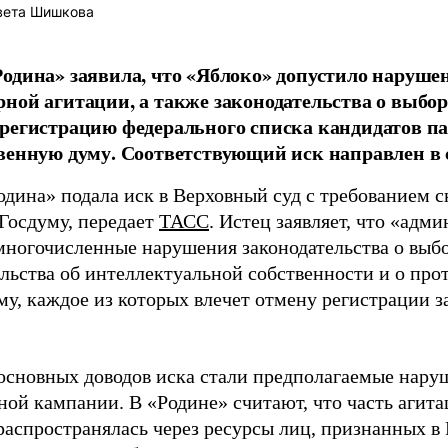
вета Шишкова
одина» заявила, что «Яблоко» допустило наруше
ной агитации, а также законодательства о выбор
регистрацию федерального списка кандидатов па
венную думу. Соответствующий иск направлен в с
одина» подала иск в Верховный суд с требованием с
 Госдуму, передает
ТАСС
. Истец заявляет, что «адм
многочисленные нарушения законодательства о выбор
ельства об интеллектуальной собственности и о про
му, каждое из которых влечет отмену регистрации 
основных доводов иска стали предполагаемые нару
ной кампании. В «Родине» считают, что часть агит
распространялась через ресурсы лиц, признанных 