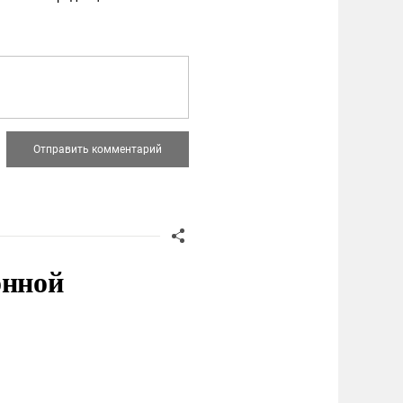
онной