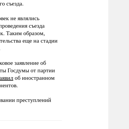
о съезда.
век не являлись
проведения съезда
ек. Таким образом,
тельства еще на стадии
.
ковое заявление об
аты Госдумы от партии
аявил
об иностранном
нентов.
овании преступлений