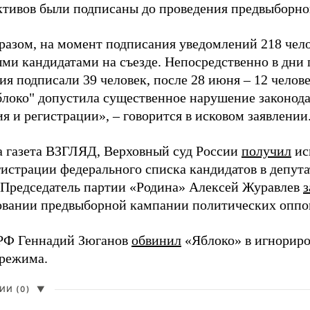
активов были подписаны до проведения предвыборног
разом, на момент подписания уведомлений 218 чело
ми кандидатами на съезде. Непосредственно в дни 
я подписали 39 человек, после 28 июня – 12 челов
блоко" допустила существенное нарушение законода
 и регистрации», – говорится в исковом заявлении
а газета ВЗГЛЯД, Верховный суд России
получил
ис
гистрации федерального списка кандидатов в депут
 Председатель партии «Родина» Алексей Журавлев
з
вании предвыборной кампании политических оппо
РФ Геннадий Зюганов
обвинил
«Яблоко» в игнорир
 режима.
И (0)
▼