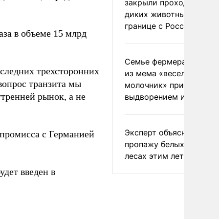
закрыли проходы для
диких животных на
границе с Россией
аза в объеме 15 млрд
Семье фермера Уолкер
оследних трехсторонних
из мема «веселый
 вопрос транзита мы
молочник» пригрозили
утренней рынок, а не
выдворением из Росси
Эксперт объяснил
мпромисса с Германией
пропажу белых грибов 
лесах этим летом
удет введен в