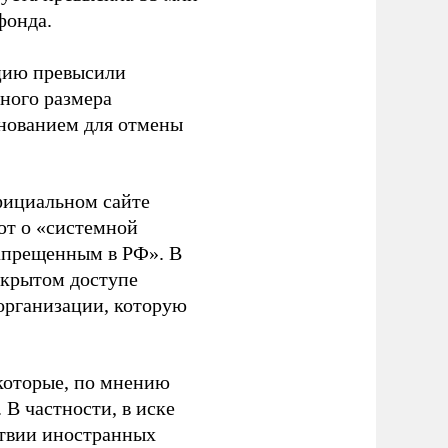
фонда.
ацию превысили
ного размера
основанием для отмены
фициальном сайте
ют о «системной
апрещенным в РФ». В
ткрытом доступе
организации, которую
которые, по мнению
В частности, в иске
тствии иностранных