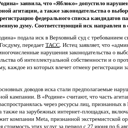
одина» заявила, что «Яблоко» допустило наруше
ной агитации, а также законодательства о выбор
регистрацию федерального списка кандидатов па
венную думу. Соответствующий иск направлен в с
одина» подала иск в Верховный суд с требованием с
 Госдуму, передает
ТАСС
. Истец заявляет, что «адм
многочисленные нарушения законодательства о выбор
ельства об интеллектуальной собственности и о про
му, каждое из которых влечет отмену регистрации 
основных доводов иска стали предполагаемые нару
ной кампании. В «Родине» считают, что часть агит
распространялась через ресурсы лиц, признанных 
 а также на зарубежных интернет-площадках, включа
жит компании Meta, признанной экстремистской ор
 стоимость этих услуг за период с 27 июня по 6 ав