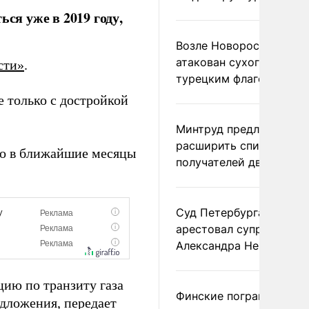
ся уже в 2019 году,
Возле Новороссийска
атакован сухогруз под
сти»
.
турецким флагом
е только с достройкой
Минтруд предложил
расширить список
что в ближайшие месяцы
получателей двух пенс
Суд Петербурга заочно
арестовал супругу
Александра Невзорова
ию по транзиту газа
Финские пограничники
едложения, передает