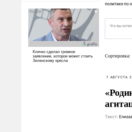
политике по 
Сортировка:
7 АВГУСТА 2
«Роди
агита
Tекст:
Елиза