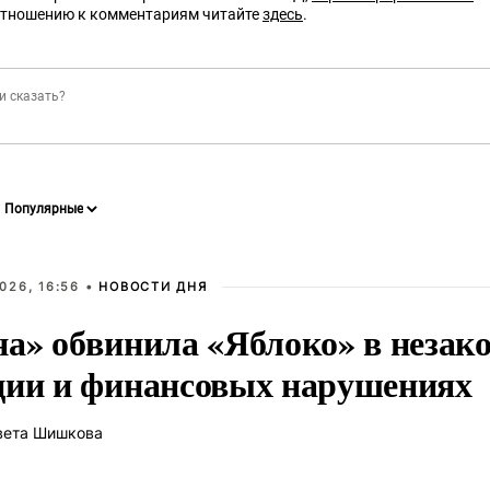
отношению к комментариям читайте
здесь
.
026, 16:56 •
НОВОСТИ ДНЯ
на» обвинила «Яблоко» в незак
ции и финансовых нарушениях
вета Шишкова