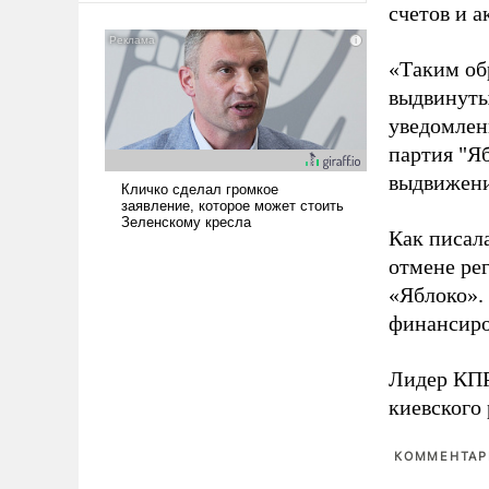
счетов и 
американские арсеналы.
Сложившаяся ситуация
означает многолетний период
«Таким об
уязвимости США, например,
выдвинуты
перед Китаем.
уведомлени
партия "Я
выдвижения
Как писал
отмене ре
«Яблоко».
финансиро
Лидер КП
киевского
КОММЕНТАРИ