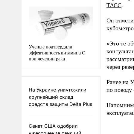
ТАСС
.
Он отметил
кубометро
«Это те о
Ученые подтвердили
консультац
эффективность витамина C
при лечении рака
рассматрив
через реве
Ранее на 
по поводу 
На Украине уничтожили
крупнейший склад
средств защиты Delta Plus
Напомним,
эксплуата
Сенат США одобрил
ужесточение санкций