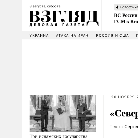
8 августа, суббота
Новость ч
ВС России
ГСМ в Ки
УКРАИНА
АТАКА НА ИРАН
РОССИЯ И США
20 НОЯБРЯ 2
«Север
Tекст:
Серге
Три исламских государства