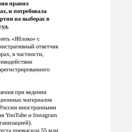
ния правил
ах, и потребовала
ртии на выборах в
уд.
нять «Яблоко» с
инистративный ответчик
ах, в частности,
тиводействии
зарегистрированного
шения при ведении
ационных материалов
в России иностранными
я YouTube и Instagram
ганизацией).
густа превысила 55 млн