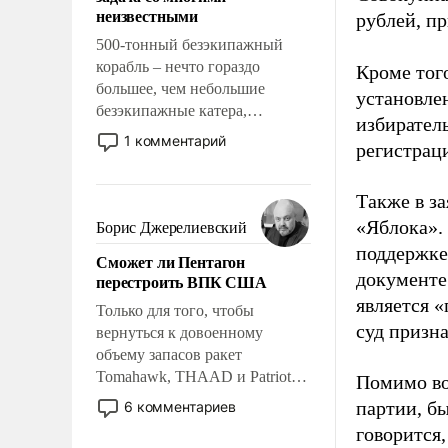
адаптироваться.
неизвестными
рублей, пр
500-тонный безэкипажный
корабль – нечто гораздо
Кроме тог
большее, чем небольшие
установле
безэкипажные катера,
избиратель
применение которых уже
1 комментарий
регистрац
стало обыденностью. Задача по
созданию такого корабля очень
сложна и амбициозна. Однако
Также в з
и ее реализация радикально
«Яблока».
Борис Джерелиевский
поднимет наши боевые
поддержке
Сможет ли Пентагон
возможности.
документе
перестроить ВПК США
является 
Только для того, чтобы
суд призн
вернуться к довоенному
объему запасов ракет
Tomahawk, THAAD и Patriot
Помимо во
США потребуется более трех
партии, б
6 комментариев
лет. Даже небольшая война с
говорится,
Ираном опустошила