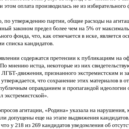
и этом оплата производилась не из избирательного 
о, по утверждению партии, общие расходы на агит
нный законом предел более чем на 5% от максималь
ного фонда, что, как отмечается в иске, является 
ии списка кандидатов.
аявлении содержатся претензии к публикациям на о
 По мнению истца, некоторые из них свидетельству
 ЛГБТ-движения, признанного экстремистским и з
 утверждается, что сохранение этих материалов в о
«публичным оправданием и пропагандой идеологии 
ал экстремистской».
просов агитации, «Родина» указала на нарушения, 
ыли допущены еще на этапе выдвижения кандидатов. 
 что у 218 из 269 кандидатов уведомления об отсу