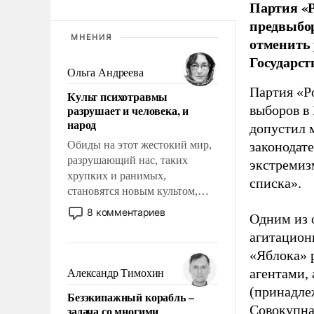
Партия «Р
предвыбор
МНЕНИЯ
отменить 
Государст
Ольга Андреева
Партия «Р
Культ психотравмы
разрушает и человека, и
выборов в
народ
допустил 
Обиды на этот жестокий мир,
законодат
разрушающий нас, таких
экстремиз
хрупких и ранимых,
списка».
становятся новым культом,
постепенно вытесняя и
8 комментариев
Одним из 
отменяя традиционное
агитацион
требование к человеку – быть
мужественным и твердым под
«Яблока» 
ударами судьбы, брать на себя
агентами,
Александр Тимохин
ответственность, помогать
(принадле
Безэкипажный корабль –
слабым, идти вперед и
Совокупная
задача со многими