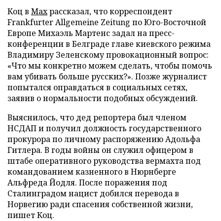
Коц в
Мах
рассказал, что корреспондент
Frankfurter Allgemeine Zeitung по Юго-Восточной
Европе Михаэль Мартенс задал на пресс-
конференции в Белграде главе киевского режима
Владимиру Зеленскому провокационный вопрос:
«Что мы конкретно можем сделать, чтобы помочь
вам убивать больше русских?». Позже журналист
попытался оправдаться в социальных сетях,
заявив о нормальности подобных обсуждений.
Выяснилось, что дед репортера был членом
НСДАП и получил должность государственного
прокурора по личному распоряжению Адольфа
Гитлера. В годы войны он служил офицером в
штабе оперативного руководства вермахта под
командованием казненного в Нюрнберге
Альфреда Йодля. После поражения под
Сталинградом нацист добился перевода в
Норвегию ради спасения собственной жизни,
пишет Коц.