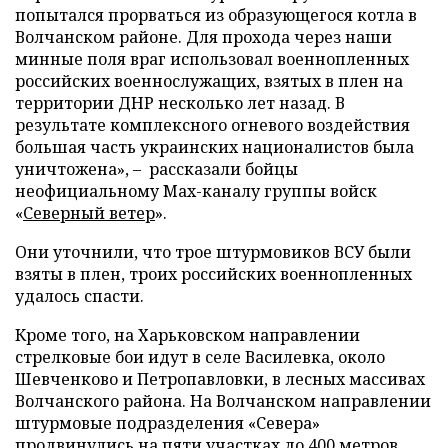
попытался прорваться из образующегося котла в
Волчанском районе. Для прохода через наши
минные поля враг использовал военнопленных
российских военнослужащих, взятых в плен на
территории ДНР несколько лет назад. В
результате комплексного огневого воздействия
большая часть украинских националистов была
уничтожена», – рассказали бойцы
неофициальному Max-каналу группы войск
«
Северный ветер
».
Они уточнили, что трое штурмовиков ВСУ были
взяты в плен, троих российских военнопленных
удалось спасти.
Кроме того, на Харьковском направлении
стрелковые бои идут в селе Василевка, около
Шевченково и Петропавловки, в лесных массивах
Волчанского района. На Волчанском направлении
штурмовые подразделения «Севера»
продвинулись на пяти участках до 400 метров.