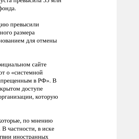
густа превысила 55 млн
фонда.
ацию превысили
ного размера
основанием для отмены
фициальном сайте
ют о «системной
апрещенным в РФ». В
ткрытом доступе
организации, которую
которые, по мнению
В частности, в иске
тствии иностранных