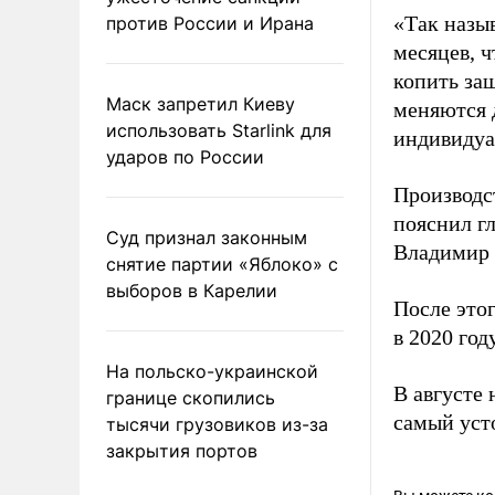
«Так назы
против России и Ирана
месяцев, 
копить за
Маск запретил Киеву
меняются 
использовать Starlink для
индивидуа
ударов по России
Производс
пояснил г
Суд признал законным
Владимир 
снятие партии «Яблоко» с
выборов в Карелии
После это
в 2020 году
На польско-украинской
В августе
границе скопились
самый уст
тысячи грузовиков из-за
закрытия портов