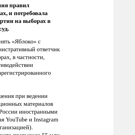
ния правил
ах, и потребовала
ртии на выборах в
уд.
нять «Яблоко» с
инистративный ответчик
ах, в частности,
тиводействии
зарегистрированного
шения при ведении
ационных материалов
в России иностранными
я YouTube и Instagram
ганизацией).