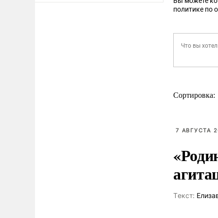
Вы можете к
политике по 
Сортировка:
7 АВГУСТА 2
«Роди
агита
Tекст:
Елиза