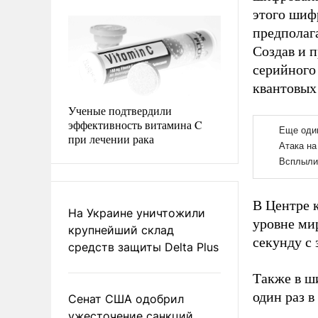
этого шиф
предполаг
Создав и 
серийного
квантовых 
Ученые подтвердили
эффективность витамина C
при лечении рака
В Центре 
На Украине уничтожили
уровне мир
крупнейший склад
секунду с
средств защиты Delta Plus
Также в ш
один раз 
Сенат США одобрил
ужесточение санкций