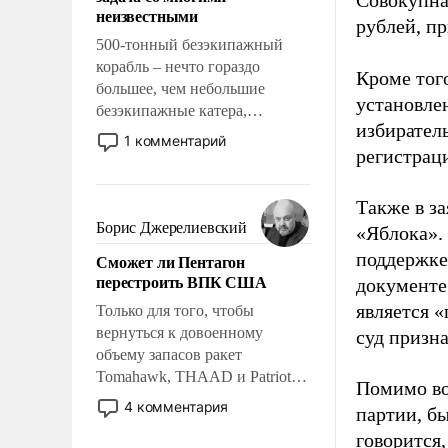
Совокупная
адаптироваться.
неизвестными
рублей, пр
500-тонный безэкипажный
корабль – нечто гораздо
Кроме тог
большее, чем небольшие
установле
безэкипажные катера,
избиратель
применение которых уже
1 комментарий
регистрац
стало обыденностью. Задача по
созданию такого корабля очень
сложна и амбициозна. Однако
Также в з
и ее реализация радикально
Борис Джерелиевский
«Яблока».
поднимет наши боевые
поддержке
Сможет ли Пентагон
возможности.
перестроить ВПК США
документе
является 
Только для того, чтобы
вернуться к довоенному
суд призн
объему запасов ракет
Tomahawk, THAAD и Patriot
Помимо во
США потребуется более трех
4 комментария
партии, б
лет. Даже небольшая война с
говорится,
Ираном опустошила