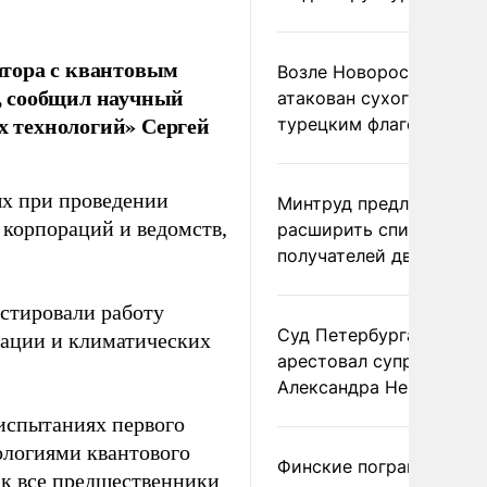
атора с квантовым
Возле Новороссийска
, сообщил научный
атакован сухогруз под
 технологий» Сергей
турецким флагом
ых при проведении
Минтруд предложил
 корпораций и ведомств,
расширить список
получателей двух пенс
естировали работу
Суд Петербурга заочно
рации и климатических
арестовал супругу
Александра Невзорова
испытаниях первого
ологиями квантового
Финские пограничники
ак все предшественники