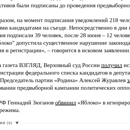
активов были подписаны до проведения предвыборног
разом, на момент подписания уведомлений 218 чело
ми кандидатами на съезде. Непосредственно в дни 
я подписали 39 человек, после 28 июня – 12 челов
блоко" допустила существенное нарушение законода
 и регистрации», – говорится в исковом заявлении
а газета ВЗГЛЯД, Верховный суд России
получил
ис
гистрации федерального списка кандидатов в депут
 Председатель партии «Родина» Алексей Журавлев
з
вании предвыборной кампании политических оппо
РФ Геннадий Зюганов
обвинил
«Яблоко» в игнорир
 режима.
И (0)
▼