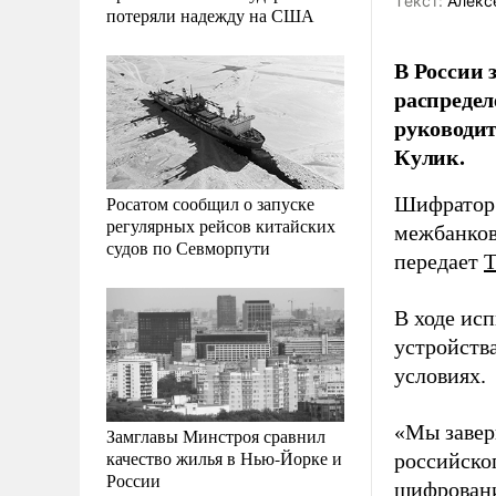
Tекст:
Алекс
потеряли надежду на США
В России 
распреде
руководи
Кулик.
Росатом сообщил о запуске
Шифратор 
регулярных рейсов китайских
межбанков
судов по Севморпути
передает
В ходе ис
устройств
условиях.
«Мы завер
Замглавы Минстроя сравнил
качество жилья в Нью-Йорке и
российско
России
шифровани