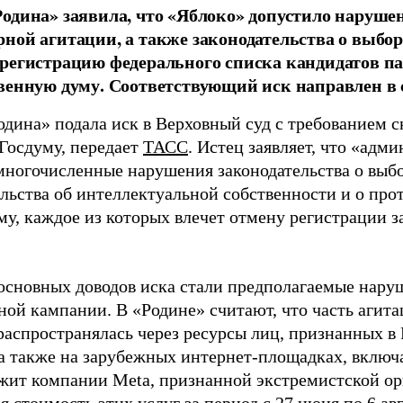
одина» заявила, что «Яблоко» допустило наруше
ной агитации, а также законодательства о выбор
регистрацию федерального списка кандидатов па
венную думу. Соответствующий иск направлен в с
одина» подала иск в Верховный суд с требованием с
 Госдуму, передает
ТАСС
. Истец заявляет, что «адм
многочисленные нарушения законодательства о выбор
ельства об интеллектуальной собственности и о про
му, каждое из которых влечет отмену регистрации 
основных доводов иска стали предполагаемые нару
ной кампании. В «Родине» считают, что часть агит
распространялась через ресурсы лиц, признанных 
 а также на зарубежных интернет-площадках, включа
жит компании Meta, признанной экстремистской ор