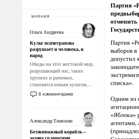
Партия «Р
предвыбор
МНЕНИЯ
отменить 
Государст
Ольга Андреева
Культ психотравмы
Партия «Р
разрушает и человека, и
выборов в
народ
допустил 
Обиды на этот жестокий мир,
законодат
разрушающий нас, таких
экстремиз
хрупких и ранимых,
списка».
становятся новым культом,
постепенно вытесняя и
6 комментариев
Одним из 
отменяя традиционное
требование к человеку – быть
агитацион
мужественным и твердым под
«Яблока» 
ударами судьбы, брать на себя
Александр Тимохин
агентами,
ответственность, помогать
(принадле
Безэкипажный корабль –
слабым, идти вперед и
задача со многими