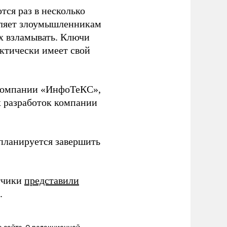
ся раз в несколько
воляет злоумышленникам
х взламывать. Ключи
ктически имеет свой
 компании «ИнфоТеКС»,
х разработок компании
 планируется завершить
тчики
представили
.