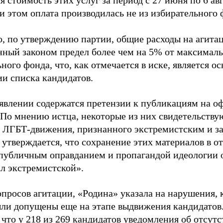
 стоимость этих услуг за период с 27 июня по 6 ав
и этом оплата производилась не из избирательного 
о, по утверждению партии, общие расходы на агит
нный законом предел более чем на 5% от максималь
ного фонда, что, как отмечается в иске, является 
ии списка кандидатов.
аявлении содержатся претензии к публикациям на о
 По мнению истца, некоторые из них свидетельству
 ЛГБТ-движения, признанного экстремистским и з
 утверждается, что сохранение этих материалов в о
«публичным оправданием и пропагандой идеологии 
ал экстремистской».
просов агитации, «Родина» указала на нарушения, 
ыли допущены еще на этапе выдвижения кандидатов. 
 что у 218 из 269 кандидатов уведомления об отсу