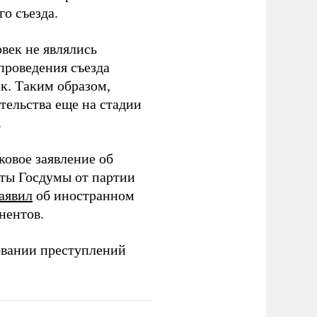
о съезда.
век не являлись
проведения съезда
ек. Таким образом,
тельства еще на стадии
.
ковое заявление об
аты Госдумы от партии
аявил
об иностранном
нентов.
овании преступлений