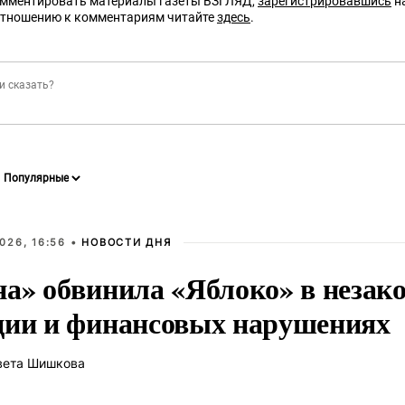
омментировать материалы газеты ВЗГЛЯД,
зарегистрировавшись
на
отношению к комментариям читайте
здесь
.
026, 16:56 •
НОВОСТИ ДНЯ
на» обвинила «Яблоко» в незак
ции и финансовых нарушениях
вета Шишкова