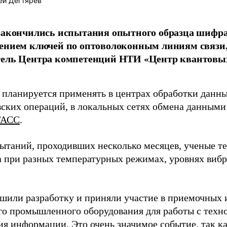
ей Дегтярев
закончились испытания опытного образца шифр
лением ключей по оптоволоконным линиям связи
тель Центра компетенций НТИ «Центр квантовых
планируется применять в центрах обработки данн
ских операций, в локальных сетях обмена данными
ТАСС
.
пытаний, проходивших несколько месяцев, ученые т
а при разных температурных режимах, уровнях виб
шили разработку и приняли участие в приемочных 
го промышленного оборудования для работы с техн
я информации. Это очень значимое событие, так к