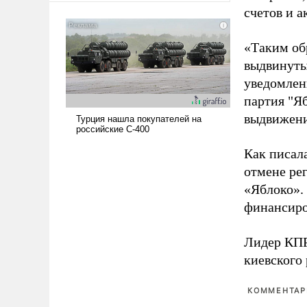
счетов и 
американские арсеналы.
Сложившаяся ситуация
означает многолетний период
«Таким об
уязвимости США, например,
выдвинуты
перед Китаем.
уведомлени
партия "Я
выдвижения
Как писал
отмене ре
«Яблоко».
финансиро
Лидер КП
киевского
КОММЕНТАРИ