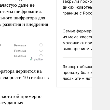
закрыли проходы для
ачастую даже не
диких животных на
истемы шифрования.
границе с Россией
льного шифратора для
 развития и внедрения
Семье фермера Уолкер
из мема «веселый
молочник» пригрозили
выдворением из Росси
Эксперт объяснил
ратора держится на
пропажу белых грибов 
 скорости 10 гигабит в
лесах этим летом
 частотой примерно
иту данных.