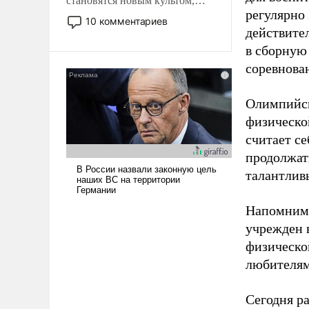
становятся новым культом,
регулярно
постепенно вытесняя и
10 комментариев
отменяя традиционное
действите
требование к человеку – быть
в сборную
мужественным и твердым под
соревнова
ударами судьбы, брать на себя
ответственность, помогать
Олимпийск
слабым, идти вперед и
физическо
адаптироваться.
считает се
продолжат
талантлив
Напомним,
учрежден в
физическо
любителям
Сегодня ра