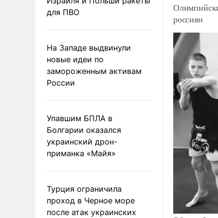
Израиля и Польши ракеты
Олимпийски
для ПВО
россиян
На Западе выдвинули
новые идеи по
замороженным активам
России
Упавшим БПЛА в
Болгарии оказался
украинский дрон-
приманка «Майя»
Турция ограничила
проход в Черное море
после атак украинских