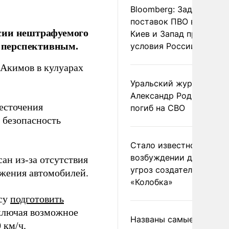
Bloomberg: Задержка
поставок ПВО вынудит
сии нештрафуемого
Киев и Запад принять
я перспективным.
условия России
 Акимов в кулуарах
Уральский журналист
Александр Родионов
есточения
погиб на СВО
а безопасность
Стало известно о
возбуждении дела из-з
ан из-за отсутствия
угроз создателям
ижения автомобилей.
«Колобка»
нсу
подготовить
ключая возможное
Названы самые
 км/ч.