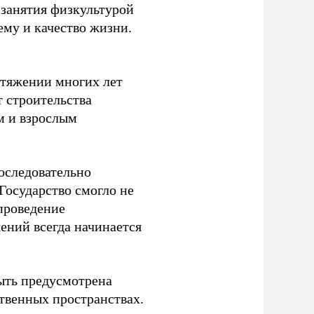
 занятия физкультурой
ему и качество жизни.
отяжении многих лет
т строительства
м и взрослым
оследовательно
Государство смогло не
проведение
ений всегда начинается
ыть предусмотрена
ственных пространствах.