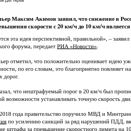
ей Дегтярев
ьер Максим Акимов заявил, что снижение в Рос
евышения скорости с 20 км/ч до 10 км/ч являетс
тся эта идея перспективной, правильной», – заявил
кого форума, передает
РИА «Новости»
.
ьер отметил, что положительно оценивает идею уж
ности, по его словам, это благоприятно повлияет н
 дорог.
азал, что нештрафуемый порог в 20 км/ч был пропис
ой возможности устанавливать точную скорость дв
 2018 года правительство поручило МВД и Минтра
ния
по усилению санкций за ряд нарушений ПДД, в
ие штрафа за превышение скоростного лимита на 10