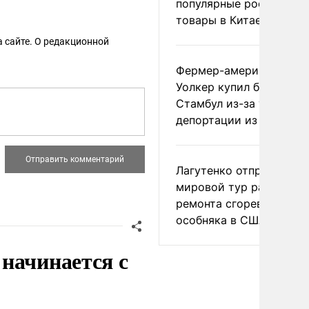
популярные российски
товары в Китае
 сайте. О редакционной
Фермер-американец
Уолкер купил билет в
Стамбул из-за угрозы
депортации из России
Лагутенко отправился в
мировой тур ради
ремонта сгоревшего
особняка в США
начинается с