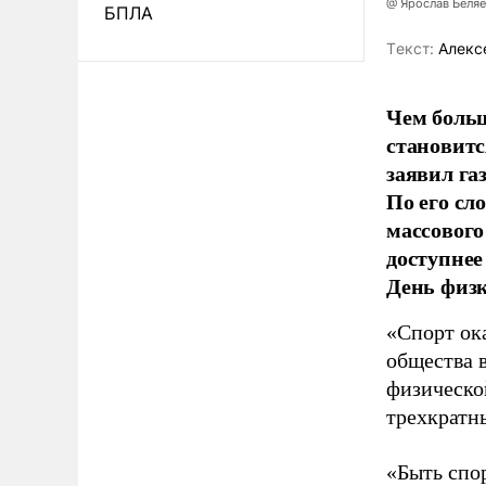
@ Ярослав Беля
БПЛА
Tекст:
Алекс
Чем больш
становитс
заявил г
По его сл
массового
доступнее
День физ
«Спорт ока
общества 
физическо
трехкратн
«Быть спо