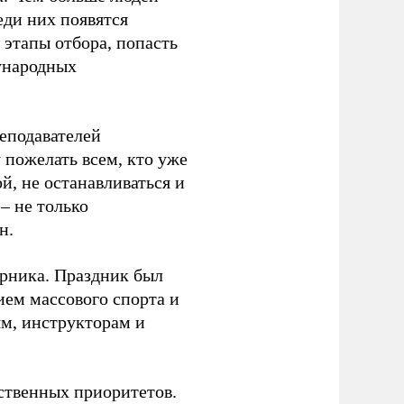
еди них появятся
 этапы отбора, попасть
ународных
еподавателей
пожелать всем, кто уже
й, не останавливаться и
– не только
н.
урника. Праздник был
ием массового спорта и
ям, инструкторам и
рственных приоритетов.