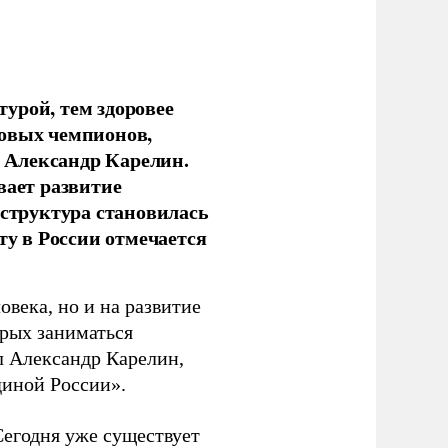
урой, тем здоровее
новых чемпионов,
 Александр Карелин.
вает развитие
аструктура становилась
ту в России отмечается
овека, но и на развитие
орых заниматься
л Александр Карелин,
диной России».
Сегодня уже существует