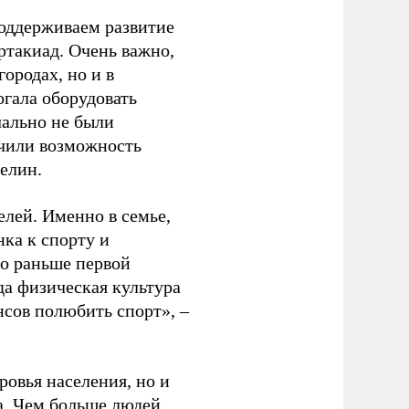
оддерживаем развитие
ртакиад. Очень важно,
ородах, но и в
гала оборудовать
чально не были
учили возможность
релин.
елей. Именно в семье,
ка к спорту и
до раньше первой
да физическая культура
нсов полюбить спорт», –
ровья населения, но и
а. Чем больше людей