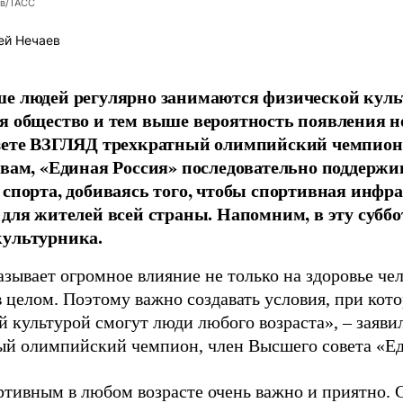
ев/ТАСС
ей Нечаев
е людей регулярно занимаются физической культ
я общество и тем выше вероятность появления 
азете ВЗГЛЯД трехкратный олимпийский чемпион
овам, «Единая Россия» последовательно поддержи
 спорта, добиваясь того, чтобы спортивная инфр
 для жителей всей страны. Напомним, в эту суббо
культурника.
зывает огромное влияние не только на здоровье чел
в целом. Поэтому важно создавать условия, при кот
й культурой смогут люди любого возраста», – заяви
ый олимпийский чемпион, член Высшего совета «Е
ртивным в любом возрасте очень важно и приятно. 