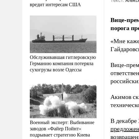
Tекст:
Алекс
вредит интересам США
Вице-прем
порога пр
«Мне каже
Гайдаровс
Обслуживавшая гитлеровскую
Германию компания потеряла
Вице-прем
сухогрузы возле Одессы
ответствен
российских
Акимов ск
техническ
В декабре
Военный эксперт: Выбивание
заводов «Файер Пойнт»
предложе
подрывает стратегию Киева
возвращен