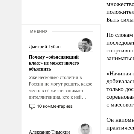
множество
положител
Быть силь
МНЕНИЯ
По словам
последоват
Дмитрий Губин
спортивно
Почему «объясняющий
заниматьс
класс» не может ничего
объяснить
«Начиная 
Уже несколько столетий в
добивалас
России не могут решить, какое
только до
место в её жизни занимает
соревнова
интеллигенция, кто к ней
принадлежит, а кого из неё
с массовог
10 комментариев
исключили с правом
восстановления и без оного. И
Он напомн
чем она отличается от просто
практическ
образованных людей. Иногда
Александр Тимохин