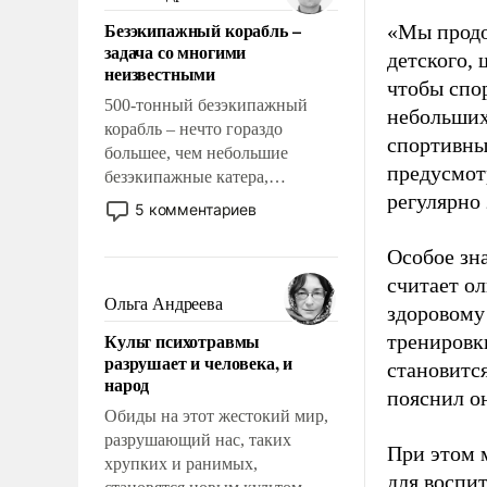
казалось, что эти вопросы
Безэкипажный корабль –
«Мы продо
решены раз и навсегда, но –
задача со многими
нет, не решены.
детского, 
неизвестными
чтобы спо
500-тонный безэкипажный
небольших
корабль – нечто гораздо
спортивны
большее, чем небольшие
предусмот
безэкипажные катера,
регулярно 
применение которых уже
5 комментариев
стало обыденностью. Задача по
созданию такого корабля очень
Особое зн
сложна и амбициозна. Однако
считает о
и ее реализация радикально
Ольга Андреева
здоровому
поднимет наши боевые
Культ психотравмы
тренировки
возможности.
разрушает и человека, и
становитс
народ
пояснил о
Обиды на этот жестокий мир,
разрушающий нас, таких
При этом м
хрупких и ранимых,
для воспи