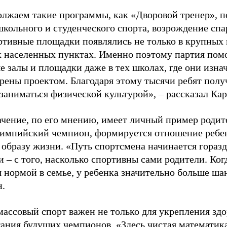
лжаем такие программы, как «Дворовой тренер», п
школьного и студенческого спорта, возрождение спа
ртивные площадки появлялись не только в крупных г
 населенных пунктах. Именно поэтому партия помо
е залы и площадки даже в тех школах, где они изна
рены проектом. Благодаря этому тысячи ребят пол
заниматься физической культурой», – рассказал Ка
ачение, по его мнению, имеет личный пример родит
лимпийский чемпион, формируется отношение ребен
 образу жизни. «Путь спортсмена начинается гораз
 – с того, насколько спортивны сами родители. Ког
я нормой в семье, у ребенка значительно больше ша
н.
ассовый спорт важен не только для укрепления здо
тания будущих чемпионов. «Здесь чистая математик