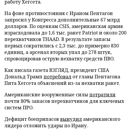
работу Хегсета.
На фоне противостояния с Ираном Пентагон
запросил у Конгресса дополнительные 67 млрд
долларов. По оценкам CSIS, американская армия
израсходовала до 1,6 тыс. ракет Patriot и около 200
перехватчиков THAAD. В результате запасы
первых сократились с 2,3 тыс. до примерно 830
единиц, а арсенал вторых упал до 278 штук,
спровоцировав острую нехватку средств ПВО.
Как писала газета ВЗГЛЯД, президент США
Дональд Трамп
потребовал
от главы Пентагона
Пита Хегсета объяснений из-за нехватки ракет.
Американские вооруженные силы
потратили
почти 80% запасов перехватчиков для ключевых
систем ПРО.
Дефицит боеприпасов
вынудил
американского
лидера отложить удары по Ирану.