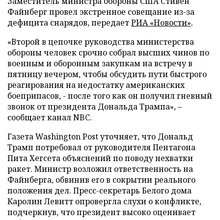
Заместитель министра обороны США Стивен
Файнберг провел экстренное совещание из-за
дефицита снарядов, передает
РИА «Новости»
.
«Второй в цепочке руководства министерства
обороны человек срочно собрал высших чинов по
военным и оборонным закупкам на встречу в
пятницу вечером, чтобы обсудить пути быстрого
реагирования на недостатку американских
боеприпасов, - после того как он получил гневный
звонок от президента Дональда Трампа», –
сообщает канал NBC.
Газета Washington Post уточняет, что Дональд
Трамп потребовал от руководителя Пентагона
Пита Хегсета объяснений по поводу нехватки
ракет. Министр возложил ответственность на
Файнберга, обвинив его в сокрытии реального
положения дел. Пресс-секретарь Белого дома
Каролин Левитт опровергла слухи о конфликте,
подчеркнув, что президент высоко оценивает