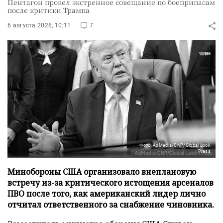
Пентагон провел экстренное совещание по боеприпасам
после критики Трампа
6 августа 2026, 10:11
7
Фото: AdMedia/CNP/Global Look
Press
Минобороны США организовало внеплановую
встречу из-за критического истощения арсеналов
ПВО после того, как американский лидер лично
отчитал ответственного за снабжение чиновника.