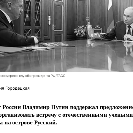
аков/пресс-служба президента РФ/ТАСС
ия Городецкая
т России Владимир Путин поддержал предложени
организовать встречу с отечественными учены
ы на острове Русский.