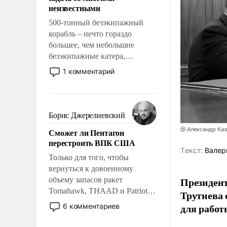
адаптироваться.
неизвестными
500-тонный безэкипажный
корабль – нечто гораздо
большее, чем небольшие
безэкипажные катера,
применение которых уже
1 комментарий
стало обыденностью. Задача по
созданию такого корабля очень
сложна и амбициозна. Однако
и ее реализация радикально
Борис Джерелиевский
поднимет наши боевые
@ Александр Каз
Сможет ли Пентагон
возможности.
перестроить ВПК США
Tекст:
Валер
Только для того, чтобы
вернуться к довоенному
Президен
объему запасов ракет
Tomahawk, THAAD и Patriot
Трутнева 
США потребуется более трех
для работ
6 комментариев
лет. Даже небольшая война с
Ираном опустошила