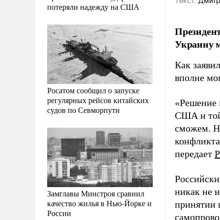
Tекст:
Дмитр
потеряли надежду на США
Президент
Украину м
Как заяви
вполне мо
Росатом сообщил о запуске
регулярных рейсов китайских
«Решение 
судов по Севморпути
США и той
сможем. Н
конфликта
передает
Р
Российски
никак не и
Замглавы Минстроя сравнил
качество жилья в Нью-Йорке и
принятии 
России
самопрово