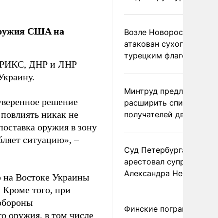
оружия США на
Возле Новороссийска
атакован сухогруз под
турецким флагом
 БРИКС, ДНР и ЛНР
Украину.
Минтруд предложил
суверенное решение
расширить список
 повлиять никак не
получателей двух пенс
поставка оружия в зону
бляет ситуацию», –
Суд Петербурга заочно
арестовал супругу
Александра Невзорова
ю на Востоке Украины
 Кроме того, при
обороны
Финские пограничники
о оружия, в том числе