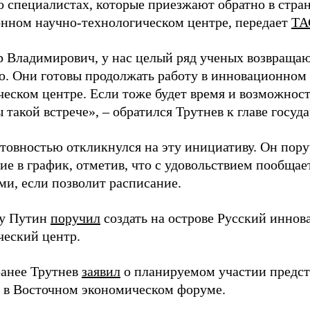
о специалистах, которые приезжают обратно в стран
нном научно-технологическом центре, передает
ТА
 Владимирович, у нас целый ряд ученых возвращаю
. Они готовы продолжать работу в инновационном 
ческом центре. Если тоже будет время и возможност
 такой встрече», – обратился Трутнев к главе госуда
отовностью откликнулся на эту инициативу. Он пор
ие в график, отметив, что с удовольствием пообщае
ми, если позволит расписание.
ду Путин
поручил
создать на острове Русский инно
ческий центр.
анее Трутнев
заявил
о планируемом участии предс
в в Восточном экономическом форуме.