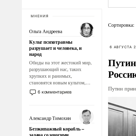
МНЕНИЯ
Сортировка:
Ольга Андреева
Культ психотравмы
разрушает и человека, и
6 АВГУСТА 2
народ
Путин
Обиды на этот жестокий мир,
разрушающий нас, таких
Росси
хрупких и ранимых,
становятся новым культом,
Путин прин
постепенно вытесняя и
6 комментариев
отменяя традиционное
требование к человеку – быть
мужественным и твердым под
ударами судьбы, брать на себя
Александр Тимохин
ответственность, помогать
Безэкипажный корабль –
слабым, идти вперед и
задача со многими