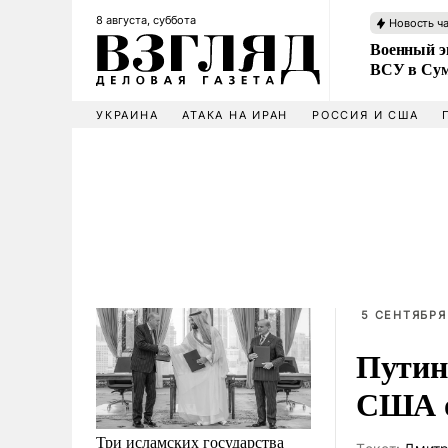
8 августа, суббота
Новость ч
Военный эк
ВСУ в Сум
УКРАИНА
АТАКА НА ИРАН
РОССИЯ И США
5 СЕНТЯБРЯ 
Путин
США о
Три исламских государства