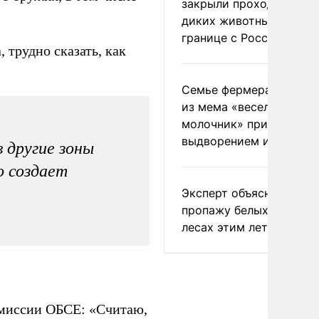
закрыли проходы для
диких животных на
границе с Россией
 трудно сказать, как
Семье фермера Уолкер
из мема «веселый
молочник» пригрозили
выдворением из Росси
 другие зоны
о создает
Эксперт объяснил
пропажу белых грибов 
лесах этим летом
 миссии ОБСЕ: «Считаю,