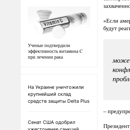
захваченно
«Если амер
будут реа
Ученые подтвердили
эффективность витамина C
при лечении рака
может
конфл
пробл
На Украине уничтожили
крупнейший склад
средств защиты Delta Plus
– предупр
Сенат США одобрил
Президент
ужесточение санкций