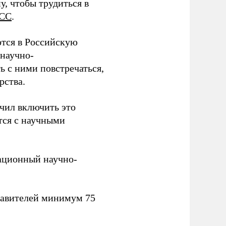
у, чтобы трудиться в
СС
.
тся в Российскую
научно-
ь с ними повстречаться,
рства.
учил включить это
тся с научными
вационный научно-
тавителей минимум 75