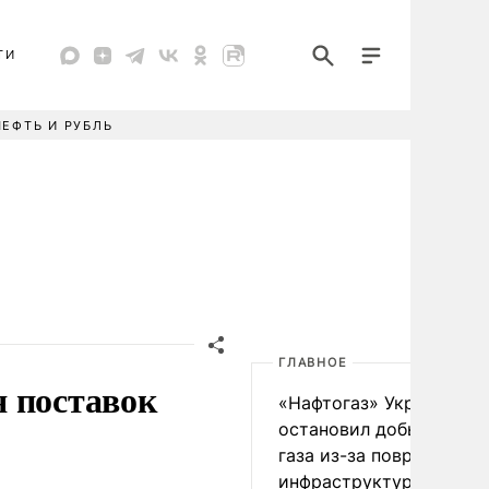
ТИ
НЕФТЬ И РУБЛЬ
ГЛАВНОЕ
я поставок
«Нафтогаз» Украины
остановил добычу нефт
газа из-за повреждения
инфраструктуры