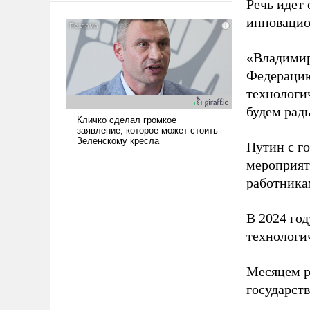
Речь идет 
американские арсеналы.
инновацио
Сложившаяся ситуация
означает многолетний период
«Владимир
уязвимости США, например,
перед Китаем.
Федерацию
технологи
будем рады
Путин с г
мероприят
работника
В 2024 го
технологи
Месяцем р
государст