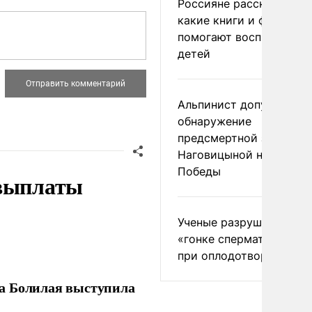
Россияне рассказали,
какие книги и фильмы
помогают воспитывать
детей
Альпинист допустил
обнаружение
предсмертной записки
Наговицыной на пике
Победы
 выплаты
Ученые разрушили миф
«гонке сперматозоидов
при оплодотворении
ла Болилая выступила