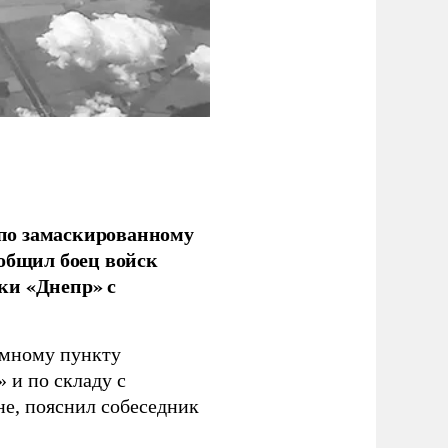
по замаскированному
ообщил боец войск
ки «Днепр» с
емному пункту
 и по складу с
не, пояснил собеседник