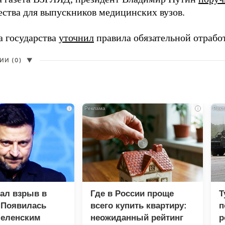
ества для выпускников медицинских вузов.
а государства
уточнил
правила обязательной отрабо
И (0)
▼
i
i
зал взрыв в
Где в России проще
Т
 Появилась
всего купить квартиру:
п
Зеленским
неожиданный рейтинг
р