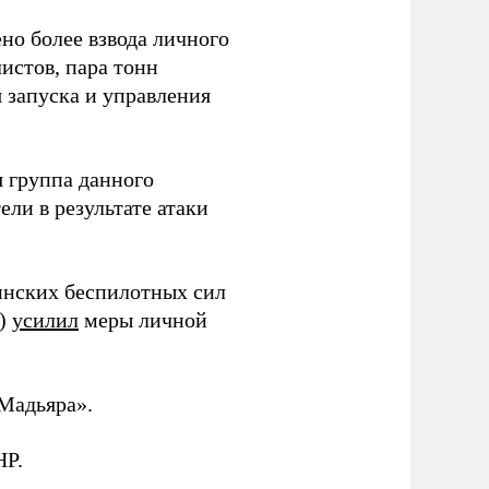
но более взвода личного
истов, пара тонн
я запуска и управления
 группа данного
ли в результате атаки
инских беспилотных сил
и)
усилил
меры личной
Мадьяра».
НР.