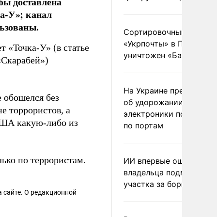
обы доставлена
а-У»; канал
льзованы.
Сортировочный пункт
«Укрпочты» в Павлогра
т «Точка-У» (в статье
уничтожен «Бандероль
«Скарабей»)
На Украине предупреди
е обошелся без
об удорожании китайс
е торрористов, а
электроники после уда
США какую-либо из
по портам
ько по террористам.
ИИ впервые оштрафова
владельца подмосковн
участка за борщевик
 сайте. О редакционной