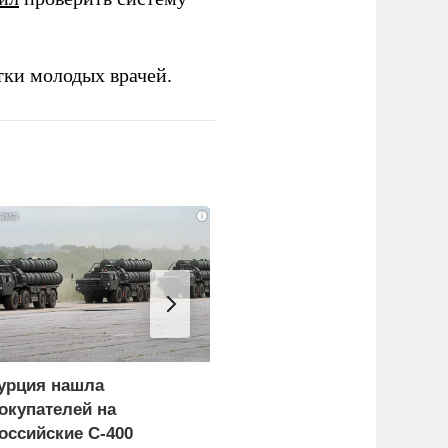
тки молодых врачей.
i
урция нашла
Россия больше не буде
окупателей на
церемониться - теперь
оссийские C-400
это законная цель в