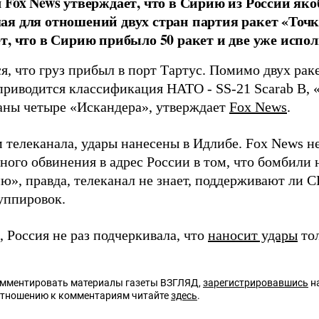
 Fox News утверждает, что в Сирию из России як
я для отношений двух стран партия ракет «Точк
т, что в Сирию прибыло 50 ракет и две уже испо
, что груз прибыл в порт Тартус. Помимо двух раке
приводится классификация НАТО - SS-21 Scarab B, 
аны четыре «Искандера», утверждает
Fox News
.
 телеканала, удары нанесены в Идлибе. Fox News н
ого обвинения в адрес России в том, что бомбили н
ю», правда, телеканал не знает, поддерживают ли 
уппировок.
 Россия не раз подчеркивала, что
наносит удары
тол
омментировать материалы газеты ВЗГЛЯД,
зарегистрировавшись
на
отношению к комментариям читайте
здесь
.