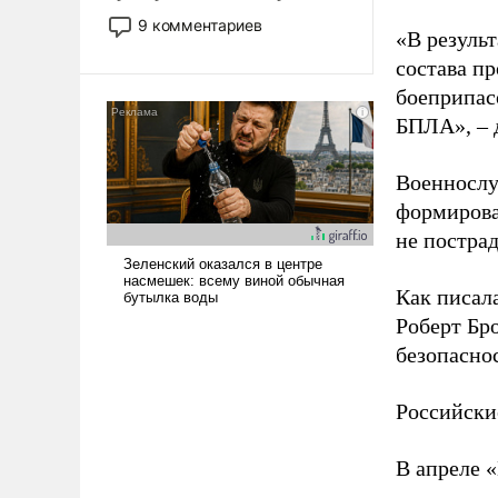
двигаемся по пути
9 комментариев
«В резуль
революционных изменений.
То, что несколько лет назад
состава п
было образом для
боеприпасо
псевдонаучной фантастики,
БПЛА», – 
стало всерьез обсуждаемой
идеей.
Военнослу
формирова
не пострад
Как писал
Роберт Бро
безопасно
Российски
В апреле 