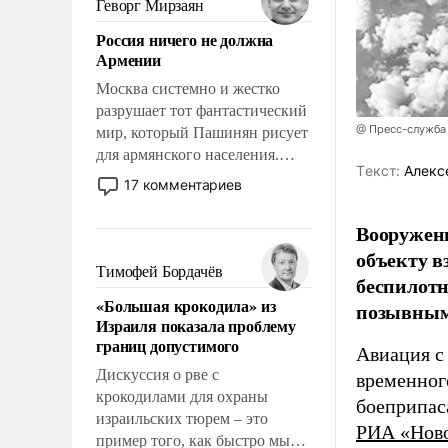
Геворг Мирзаян
означает многолетний период
Россия ничего не должна
уязвимости США, например,
Армении
перед Китаем.
Москва системно и жестко
разрушает тот фантастический
@ Пресс-служба
мир, который Пашинян рисует
для армянского населения.
Tекст:
Алекс
Мир, где политические
17 комментариев
прожекты будут безусловно
оплачиваться за счет
Вооружен
российских
объекту в
налогоплательщиков и где
Тимофей Бордачёв
беспилотн
Еревану за свои поступки не
«Большая крокодила» из
позывным
нужно отвечать.
Израиля показала проблему
границ допустимого
Авиация с
Дискуссия о рве с
временног
крокодилами для охраны
боеприпас
израильских тюрем – это
РИА «Нов
пример того, как быстро мы