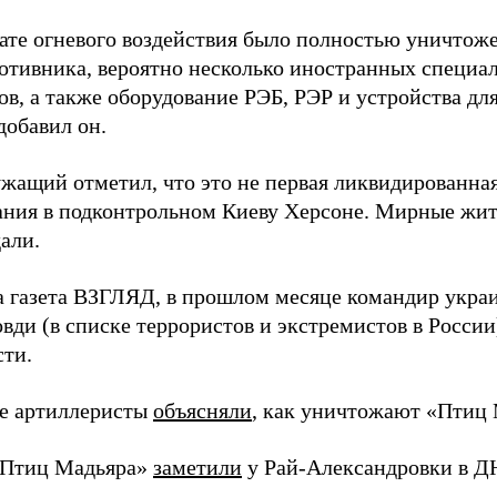
тате огневого воздействия было полностью уничтоже
ротивника, вероятно несколько иностранных специал
в, а также оборудование РЭБ, РЭР и устройства дл
добавил он.
жащий отметил, что это не первая ликвидированная
ния в подконтрольном Киеву Херсоне. Мирные жите
али.
а газета ВЗГЛЯД, в прошлом месяце командир укра
вди (в списке террористов и экстремистов в Росси
сти.
е артиллеристы
объясняли
, как уничтожают «Птиц 
«Птиц Мадьяра»
заметили
у Рай-Александровки в Д