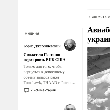
6 АВГУСТА 2
Авиаб
МНЕНИЯ
украи
Борис Джерелиевский
Сможет ли Пентагон
перестроить ВПК США
Только для того, чтобы
вернуться к довоенному
объему запасов ракет
Tomahawk, THAAD и Patriot
США потребуется более трех
2 комментария
лет. Даже небольшая война с
Ираном опустошила
американские арсеналы.
Сложившаяся ситуация