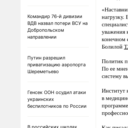
«Наставни
Командир 76-й дивизии
нагрузку. 
ВДВ назвал потери ВСУ на
специалис
Добропольском
уважения к
направлении
конечном с
Болилой
Т
Путин разрешил
Политик п
приватизацию аэропорта
По ее мне
Шереметьево
систему в
Институт 
Генсек ООН осудил атаки
в медицине
украинских
программе
беспилотников по России
профессио
В российских школах
Как писал