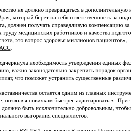
чество не должно превращаться в дополнительную
Врач, который берет на себя ответственность за под
та, должен получать справедливую компенсацию за э
 труду медицинских работников и качества подготов
чете, это вопрос здоровья миллионов пациентов», 
АСС
.
одчеркнула необходимость утверждения единых фед
нию, важно законодательно закрепить порядок орга
ыплат, что поможет устранить существенные различ
наставничества остается одним из главных инструм
, позволяя новичкам быстрее адаптироваться. При 
 должно быть исключительно добровольным, чтобы 
нального выгорания специалистов.
а газета ВЗГЛЯД, президент Владимир Путин
поруч