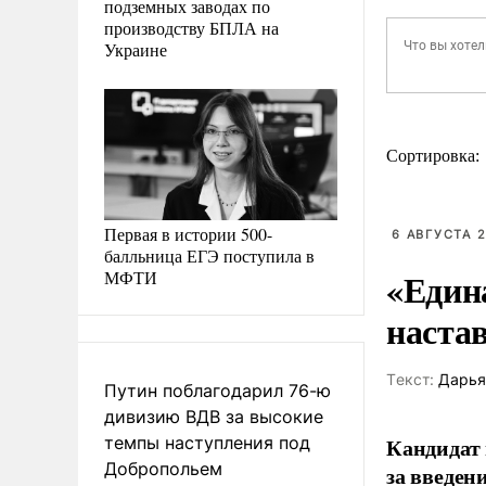
подземных заводах по
производству БПЛА на
Украине
Сортировка:
Первая в истории 500-
6 АВГУСТА 2
балльница ЕГЭ поступила в
«Един
МФТИ
наста
Tекст:
Дарья
Путин поблагодарил 76-ю
дивизию ВДВ за высокие
темпы наступления под
Кандидат 
Добропольем
за введен