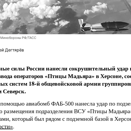
 Минобороны РФ/ТАСС
ей Дегтярёв
ные силы России нанесли сокрушительный удар 
звода операторов «Птицы Мадьяра» в Херсоне, с
ых систем 18-й общевойсковой армии группиров
 Северск.
 помощью авиабомб ФАБ-500 нанесла удар по подз
о размещения подразделения ВСУ «Птицы Мадьяра»
ами, который был рядом с подземной базой в Херсо
ости»
.