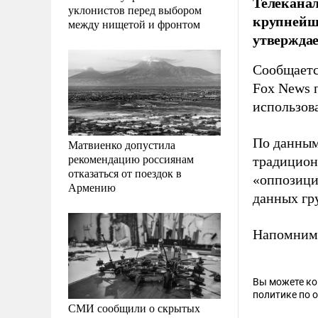
Телеканал
уклонистов перед выбором
крупнейша
между нищетой и фронтом
утверждае
Сообщается
Fox News 
использов
По данным
Матвиенко допустила
рекомендацию россиянам
традиционн
отказаться от поездок в
«оппозици
Армению
данных гр
Напомним,
Вы можете к
политике по 
СМИ сообщили о скрытых