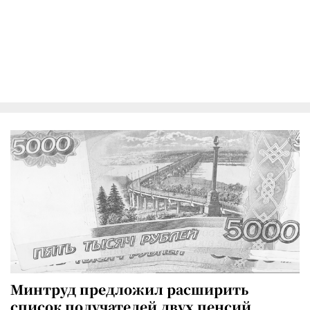
Минтруд предложил расширить
список получателей двух пенсий