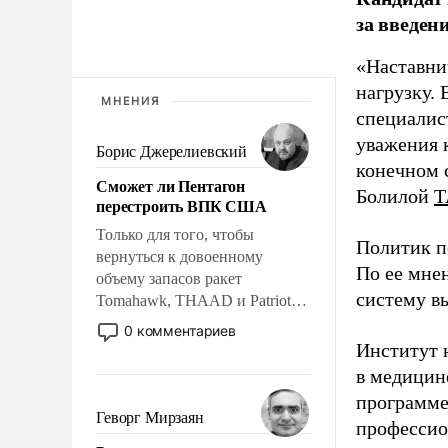
за введен
«Наставни
нагрузку. 
МНЕНИЯ
специалис
уважения к
Борис Джерелиевский
конечном с
Сможет ли Пентагон
Болилой
Т
перестроить ВПК США
Только для того, чтобы
Политик п
вернуться к довоенному
По ее мне
объему запасов ракет
систему в
Tomahawk, THAAD и Patriot
США потребуется более трех
0 комментариев
лет. Даже небольшая война с
Институт 
Ираном опустошила
в медицине
американские арсеналы.
программе
Сложившаяся ситуация
Геворг Мирзаян
профессио
означает многолетний период