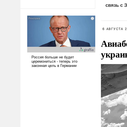
революционных изменений.
связь с 
То, что несколько лет назад
было образом для
псевдонаучной фантастики,
стало всерьез обсуждаемой
6 АВГУСТА 2
идеей.
Авиаб
украи