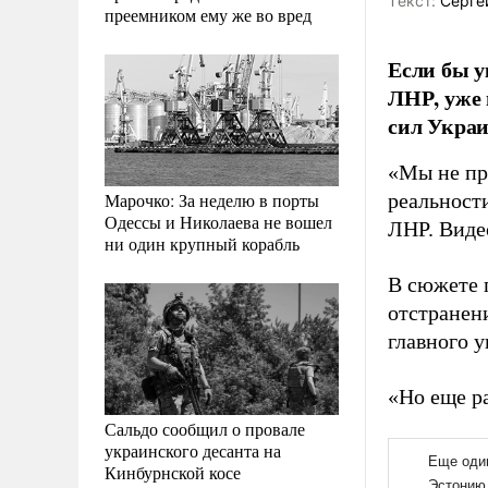
Tекст:
Серге
преемником ему же во вред
Если бы у
ЛНР, уже 
сил Украи
«Мы не пр
Марочко: За неделю в порты
реальност
Одессы и Николаева не вошел
ЛНР. Виде
ни один крупный корабль
В сюжете п
отстранени
главного 
«Но еще ра
Сальдо сообщил о провале
украинского десанта на
Кинбурнской косе