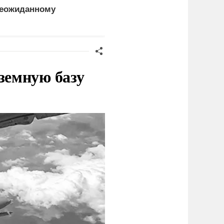
еожиданному
вышла на новый
ценарию
уровень
земную базу