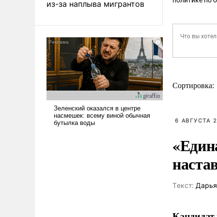
из-за наплыва мигрантов
Сортировка:
6 АВГУСТА 2
«Един
наста
Tекст:
Дарья
Кандидат 