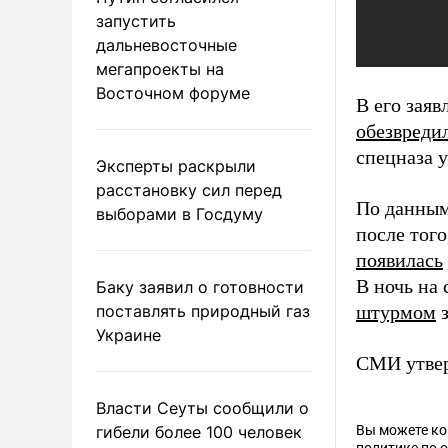
запустить
дальневосточные
мегапроекты на
Восточном форуме
В его зая
обезвреди
спецназа 
Эксперты раскрыли
расстановку сил перед
По данным
выборами в Госдуму
после того
появилась
В ночь на 
Баку заявил о готовности
поставлять природный газ
штурмом
з
Украине
СМИ утвер
Власти Сеуты сообщили о
гибели более 100 человек
Вы можете к
политике по 