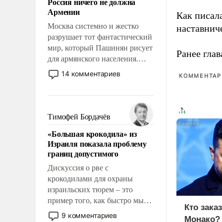
Россия ничего не должна
уязвимости США, например,
Армении
перед Китаем.
Как писал
Москва системно и жестко
наставнич
разрушает тот фантастический
мир, который Пашинян рисует
Ранее глав
для армянского населения.
Мир, где этому населению все
14 комментариев
КОММЕНТАРИ
должны просто по
определению, где его
политические прожекты будут
беспрекословно оплачиваться
Тимофей Бордачёв
за счет российских
«Большая крокодила» из
налогоплательщиков и где за
Израиля показала проблему
свои поступки не нужно
границ допустимого
отвечать.
Дискуссия о рве с
крокодилами для охраны
израильских тюрем – это
пример того, как быстро мы
Кто зака
двигаемся по пути
9 комментариев
Монако?