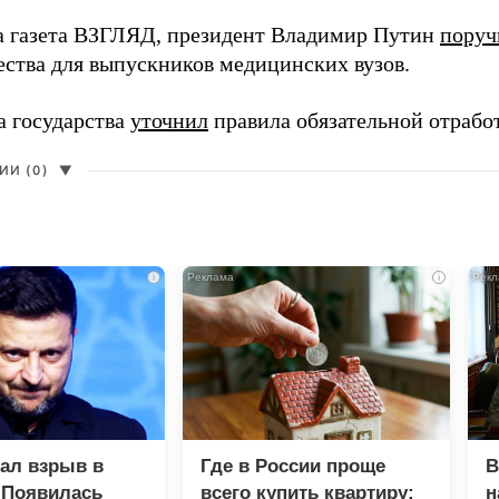
а газета ВЗГЛЯД, президент Владимир Путин
поруч
ества для выпускников медицинских вузов.
а государства
уточнил
правила обязательной отрабо
И (0)
▼
i
i
зал взрыв в
Где в России проще
В
 Появилась
всего купить квартиру:
н