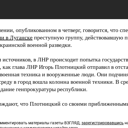
влении, опубликованном в четверг, говорится, что 
ли в Луганске
преступную группу, действовавшую по
украинской военной разведки.
 источников, в ЛНР происходит попытка государств
, как глава ЛНР Игорь Плотницкий отправил в отста
военная техника и вооруженные люди. Они подчин
среду в город вошла колонна военной техники. В ср
дание генпрокуратуры республики.
ждают, что Плотницкий со своими приближенны
омментировать материалы газеты ВЗГЛЯД,
зарегистрировавшись
на
отношению к комментариям читайте
здесь
.