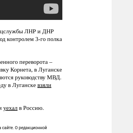
спецслужбы ЛНР и ДНР
д контролем 3-го полка
енного переворота –
вку Корнета, в Луганске
яются руководству МВД.
еду в Луганске
взяли
ми
уехал
в Россию.
 сайте. О редакционной