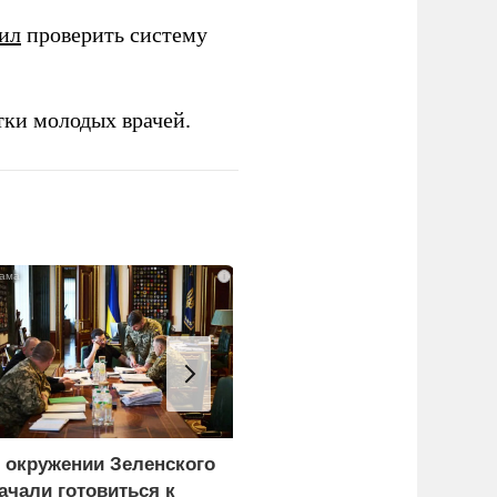
ил
проверить систему
тки молодых врачей.
i
 окружении Зеленского
Атака на Омский НПЗ
ачали готовиться к
доказала: угроза БПЛА