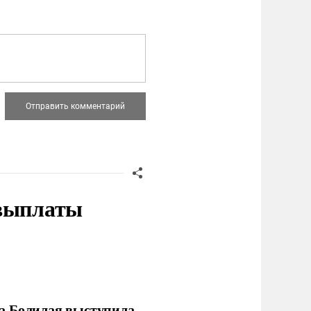
 выплаты
ла Болилая выступила