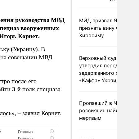
анения руководства МВД
МИД призвал Японию
спецназ вооруженных
признать вину США за
Игорь Корнет.
Хиросиму
ьку (Украину). В
ет на совещании МВД
Верховный суд Швеции
утвердил передачу
задержанного сухогруз
«Каффа» Украине
тро после его
айти 3-й полк спецназа
Пропавший в Черногор
россиянин найден
ось», – заявил Корнет.
мертвым