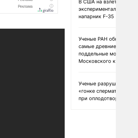
В США на взлете разби
экспериментальный др
напарник F-35
Ученые РАН обнаружил
самые древние
поддельные монеты
Московского княжеств
Ученые разрушили миф
«гонке сперматозоидов
при оплодотворении