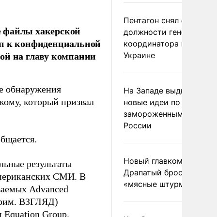
Пентагон снял с
е файлы хакерской
должности генерала-
уп к конфиденциальной
координатора помощи
ой на главу компании
Украине
ле обнаружения
На Западе выдвинули
кому, который призвал
новые идеи по
замороженным актива
России
общается.
Новый главком ВСУ
льные результаты
Драпатый бросил солда
американских СМИ. В
«мясные штурмы»
ываемых Advanced
 прим. ВЗГЛЯД)
 Equation Group.