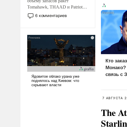
объему запасов ракет
Tomahawk, THAAD и Patriot
США потребуется более трех
6 комментариев
лет. Даже небольшая война с
Ираном опустошила
американские арсеналы.
Сложившаяся ситуация
означает многолетний период
уязвимости США, например,
перед Китаем.
Кто зака
Монако?
связь с 
7 АВГУСТА 2
The At
Starli