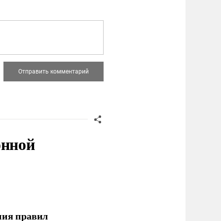
онной
ния правил