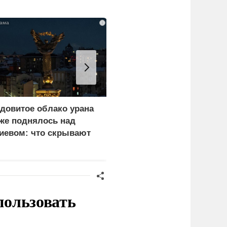
i
довитое облако урана
В России назвали
же поднялось над
законную цель наших
иевом: что скрывают
ВС на территории
ласти
Германии
пользовать