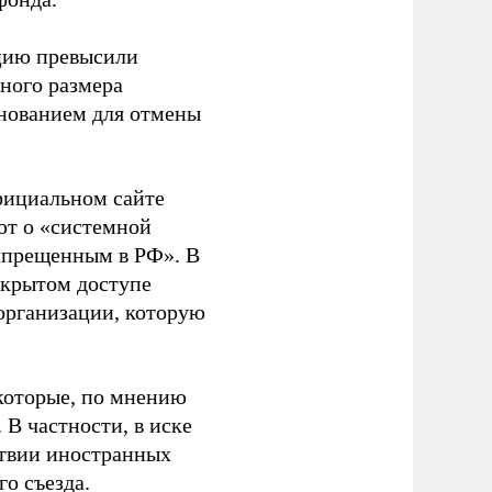
ацию превысили
ного размера
основанием для отмены
фициальном сайте
ют о «системной
апрещенным в РФ». В
ткрытом доступе
организации, которую
которые, по мнению
В частности, в иске
тствии иностранных
о съезда.