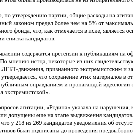
о, по утверждению партии, общие расходы на агит
нный законом предел более чем на 5% от максималь
ного фонда, что, как отмечается в иске, является 
ии списка кандидатов.
аявлении содержатся претензии к публикациям на о
 По мнению истца, некоторые из них свидетельству
 ЛГБТ-движения, признанного экстремистским и з
 утверждается, что сохранение этих материалов в о
«публичным оправданием и пропагандой идеологии 
ал экстремистской».
просов агитации, «Родина» указала на нарушения, 
ыли допущены еще на этапе выдвижения кандидатов. 
 что у 218 из 269 кандидатов уведомления об отсу
активов были подписаны до проведения предвыборног