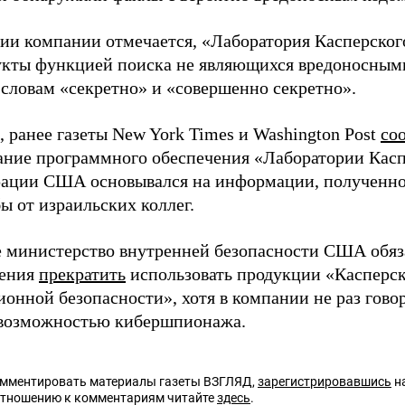
ии компании отмечается, «Лаборатория Касперског
укты функцией поиска не являющихся вредоносным
словам «секретно» и «совершенно секретно».
 ранее газеты New York Times и Washington Post
со
ание программного обеспечения «Лаборатории Касп
ации США основывался на информации, полученн
ы от израильских коллег.
е министерство внутренней безопасности США обяз
дения
прекратить
использовать продукции «Касперск
онной безопасности», хотя в компании не раз гово
возможностью кибершпионажа.
омментировать материалы газеты ВЗГЛЯД,
зарегистрировавшись
на
отношению к комментариям читайте
здесь
.