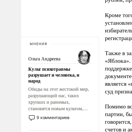
Кроме тог
установле
избиратель
регистрац
МНЕНИЯ
Также в з
Ольга Андреева
«Яблока».
поддержке
Культ психотравмы
разрушает и человека, и
документе
народ
является 
Обиды на этот жестокий мир,
суд призн
разрушающий нас, таких
хрупких и ранимых,
Помимо во
становятся новым культом,
партии, б
постепенно вытесняя и
9 комментариев
говорится,
отменяя традиционное
требование к человеку – быть
счетов и 