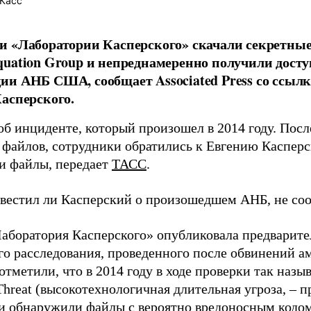
Касс
и «Лаборатории Касперского» скачали секретны
uation Group и непреднамеренно получили дост
и АНБ США, сообщает Associated Press со ссылк
асперского.
 об инциденте, который произошел в 2014 году. Пос
 файлов, сотрудники обратились к Евгению Касперс
ти файлы, передает
ТАСС
.
овестил ли Касперский о произошедшем АНБ, не со
Лаборатория Касперского» опубликовала предварите
го расследования, проведенного после обвинений 
отметили, что в 2014 году в ходе проверки так наз
 Threat (высокотехнологичная длительная угроза, –
и обнаружили файлы с вероятно вредоносным кодом