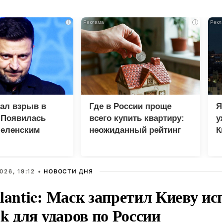
i
i
зал взрыв в
Где в России проще
Я
 Появилась
всего купить квартиру:
у
Зеленским
неожиданный рейтинг
К
в
026, 19:12 •
НОВОСТИ ДНЯ
lantic: Маск запретил Киеву ис
nk для ударов по России