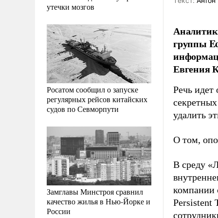
Tекст:
Антон 
утечки мозгов
Аналитик
группы Eq
информаци
Евгения К
Росатом сообщил о запуске
Речь идет
регулярных рейсов китайских
секретных
судов по Севморпути
удалить э
О том, оп
В среду «
внутренне
компании 
Замглавы Минстроя сравнил
качество жилья в Нью-Йорке и
Persistent
России
сотрудник