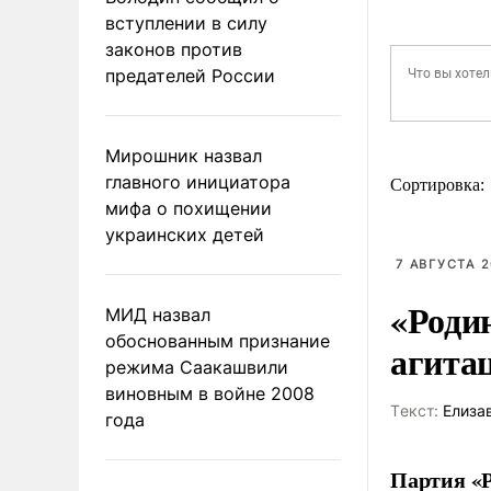
вступлении в силу
законов против
предателей России
Мирошник назвал
главного инициатора
Сортировка:
мифа о похищении
украинских детей
7 АВГУСТА 2
«Роди
МИД назвал
обоснованным признание
агита
режима Саакашвили
виновным в войне 2008
Tекст:
Елиза
года
Партия «Р