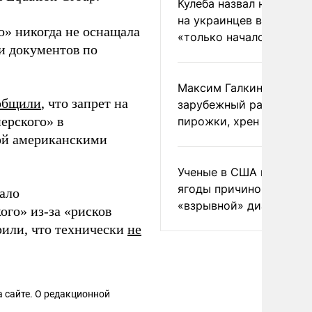
Кулеба назвал нападени
на украинцев в Польше
о» никогда не оснащала
«только началом»
и документов по
Максим Галкин добавил
общили
, что запрет на
зарубежный райдер
ерского» в
пирожки, хрен и морс
ой американскими
Ученые в США назвали 
ягоды причиной
ало
«взрывной» диареи
ого» из-за «рисков
рили, что технически
не
 сайте. О редакционной