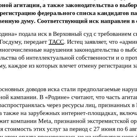
ной агитации, а также законодательства о выбор
регистрацию федерального списка кандидатов па
венную думу. Соответствующий иск направлен в с
одина» подала иск в Верховный суд с требованием с
 Госдуму, передает
ТАСС
. Истец заявляет, что «адм
многочисленные нарушения законодательства о выбор
ельства об интеллектуальной собственности и о про
му, каждое из которых влечет отмену регистрации 
основных доводов иска стали предполагаемые нару
ной кампании. В «Родине» считают, что часть агит
распространялась через ресурсы лиц, признанных 
 а также на зарубежных интернет-площадках, включа
жит компании Meta, признанной экстремистской ор
 стоимость этих услуг за период с 27 июня по 6 ав
и этом оплата производилась не из избирательного 