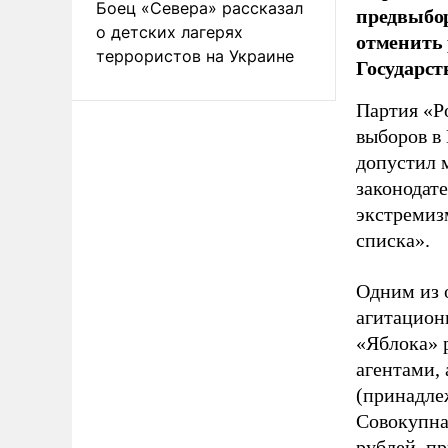
Боец «Севера» рассказал
предвыбор
о детских лагерях
отменить 
террористов на Украине
Государст
Партия «Р
выборов в
допустил 
законодат
экстремиз
списка».
Одним из 
агитацион
«Яблока» 
агентами,
(принадле
Совокупная
рублей, пр