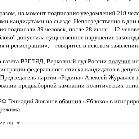
разом, на момент подписания уведомлений 218 чело
ми кандидатами на съезде. Непосредственно в дни 
я подписали 39 человек, после 28 июня – 12 челов
блоко" допустила существенное нарушение законода
 и регистрации», – говорится в исковом заявлении
а газета ВЗГЛЯД, Верховный суд России
получил
ис
гистрации федерального списка кандидатов в депут
 Председатель партии «Родина» Алексей Журавлев
з
вании предвыборной кампании политических оппо
РФ Геннадий Зюганов
обвинил
«Яблоко» в игнорир
 режима.
И (0)
▼