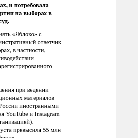
ах, и потребовала
ртии на выборах в
уд.
нять «Яблоко» с
инистративный ответчик
ах, в частности,
тиводействии
зарегистрированного
шения при ведении
ационных материалов
в России иностранными
я YouTube и Instagram
ганизацией).
густа превысила 55 млн
фонда.