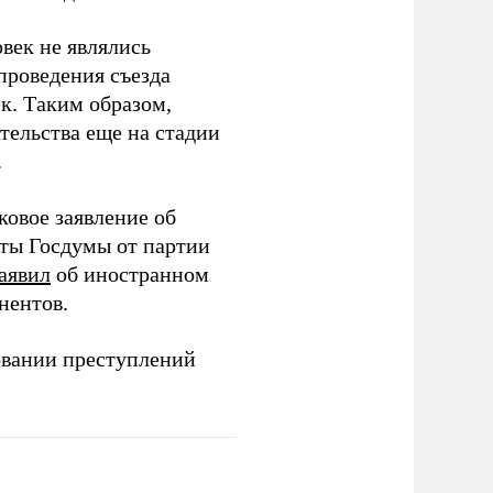
век не являлись
проведения съезда
ек. Таким образом,
тельства еще на стадии
.
ковое заявление об
аты Госдумы от партии
аявил
об иностранном
нентов.
овании преступлений