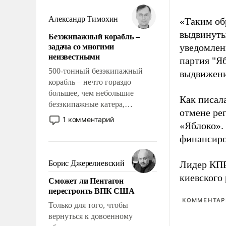
мужественным и твердым под
ударами судьбы, брать на себя
Александр Тимохин
«Таким об
ответственность, помогать
выдвинуты
Безэкипажный корабль –
слабым, идти вперед и
задача со многими
уведомлени
адаптироваться.
неизвестными
партия "Я
500-тонный безэкипажный
выдвижения
корабль – нечто гораздо
большее, чем небольшие
Как писал
безэкипажные катера,
отмене ре
применение которых уже
1 комментарий
«Яблоко».
стало обыденностью. Задача по
созданию такого корабля очень
финансиро
сложна и амбициозна. Однако
и ее реализация радикально
Борис Джерелиевский
Лидер КП
поднимет наши боевые
киевского
Сможет ли Пентагон
возможности.
перестроить ВПК США
КОММЕНТАРИ
Только для того, чтобы
вернуться к довоенному