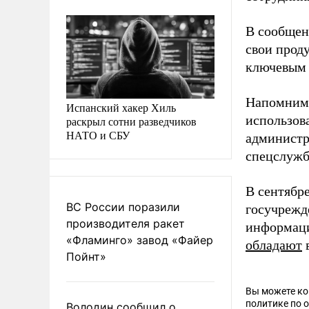
В сообщен
свои прод
ключевым 
Напомним,
Испанский хакер Хиль
использов
раскрыл сотни разведчиков
НАТО и СБУ
администр
спецслужб
В сентябр
ВС России поразили
госучреж
производителя ракет
информаци
«Фламинго» завод «Файер
обладают
Пойнт»
Вы можете к
политике по 
Володин сообщил о