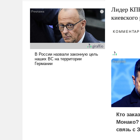
американские арсеналы.
Лидер КП
Сложившаяся ситуация
киевского
означает многолетний период
уязвимости США, например,
КОММЕНТАРИ
перед Китаем.
Кто зака
Монако?
связь с 