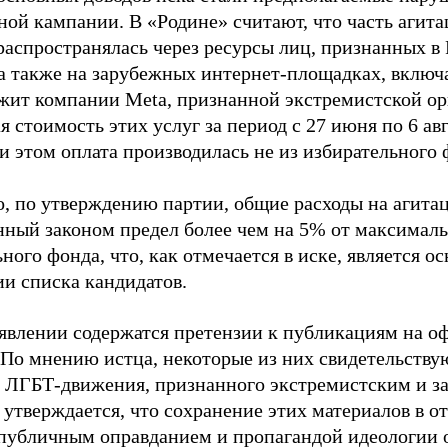
ной кампании. В «Родине» считают, что часть агит
распространялась через ресурсы лиц, признанных 
 а также на зарубежных интернет-площадках, включа
жит компании Meta, признанной экстремистской ор
 стоимость этих услуг за период с 27 июня по 6 ав
и этом оплата производилась не из избирательного 
о, по утверждению партии, общие расходы на агит
нный законом предел более чем на 5% от максималь
ного фонда, что, как отмечается в иске, является 
ии списка кандидатов.
аявлении содержатся претензии к публикациям на о
 По мнению истца, некоторые из них свидетельству
 ЛГБТ-движения, признанного экстремистским и з
 утверждается, что сохранение этих материалов в о
«публичным оправданием и пропагандой идеологии 