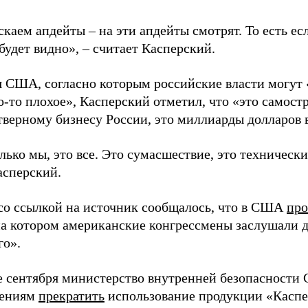
каем апдейты – на эти апдейты смотрят. То есть ес
 будет видно», – считает Касперский.
 США, согласно которым российские власти могут 
о-то плохое», Касперский отметил, что «это самостр
тверному бизнесу России, это миллиарды долларов в
лько мы, это все. Это сумасшествие, это техническ
асперский.
со ссылкой на источник сообщалось, что в США
про
на котором американские конгрессмены заслушали 
го».
е сентября министерство внутренней безопасност
дениям
прекратить
использование продукции «Каспер