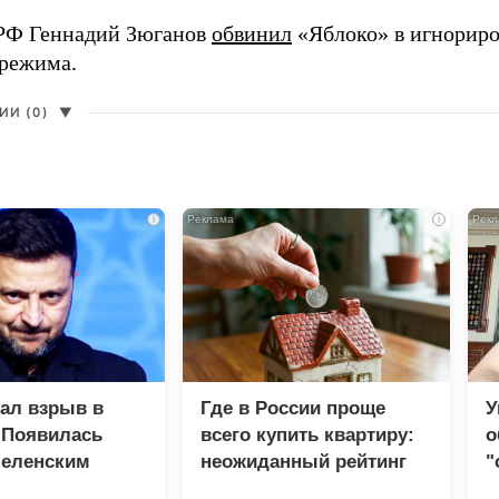
РФ Геннадий Зюганов
обвинил
«Яблоко» в игнорир
 режима.
И (0)
▼
i
i
зал взрыв в
Где в России проще
У
 Появилась
всего купить квартиру:
о
Зеленским
неожиданный рейтинг
"
с