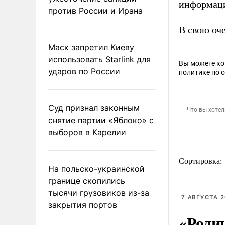
информаци
против России и Ирана
В свою оч
Маск запретил Киеву
использовать Starlink для
Вы можете к
ударов по России
политике по 
Суд признал законным
снятие партии «Яблоко» с
выборов в Карелии
Сортировка:
На польско-украинской
границе скопились
тысячи грузовиков из-за
7 АВГУСТА 2
закрытия портов
«Роди