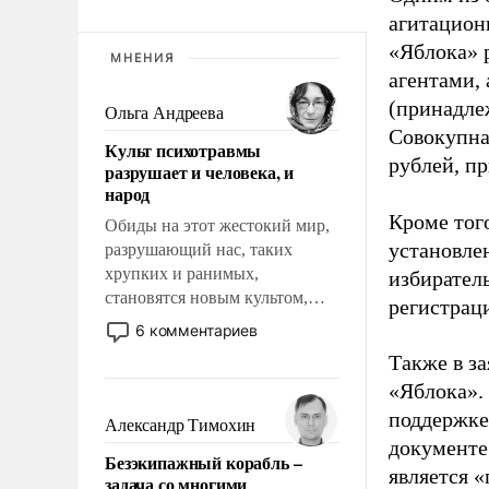
агитацион
«Яблока» 
МНЕНИЯ
агентами,
(принадле
Ольга Андреева
Совокупная
Культ психотравмы
рублей, пр
разрушает и человека, и
народ
Кроме тог
Обиды на этот жестокий мир,
установле
разрушающий нас, таких
хрупких и ранимых,
избиратель
становятся новым культом,
регистрац
постепенно вытесняя и
6 комментариев
отменяя традиционное
Также в з
требование к человеку – быть
«Яблока».
мужественным и твердым под
поддержке
ударами судьбы, брать на себя
Александр Тимохин
ответственность, помогать
документе
Безэкипажный корабль –
слабым, идти вперед и
является 
задача со многими