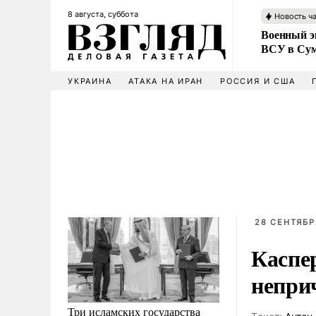
8 августа, суббота
Новость ч
Военный эк
ВСУ в Сум
УКРАИНА
АТАКА НА ИРАН
РОССИЯ И США
28 СЕНТЯБРЯ
Каспе
непри
Три исламских государства