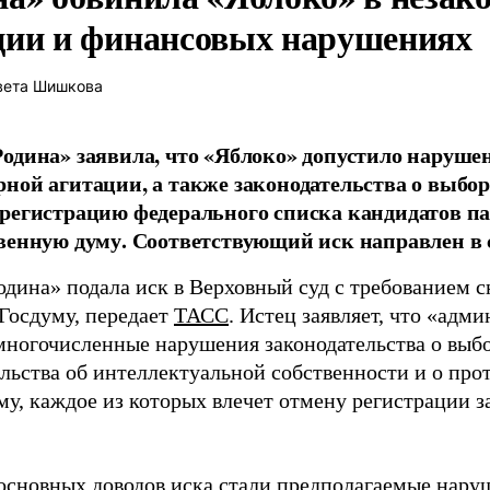
ции и финансовых нарушениях
вета Шишкова
одина» заявила, что «Яблоко» допустило наруше
ной агитации, а также законодательства о выбор
регистрацию федерального списка кандидатов па
венную думу. Соответствующий иск направлен в с
одина» подала иск в Верховный суд с требованием с
 Госдуму, передает
ТАСС
. Истец заявляет, что «адм
многочисленные нарушения законодательства о выбор
ельства об интеллектуальной собственности и о про
му, каждое из которых влечет отмену регистрации 
основных доводов иска стали предполагаемые нару