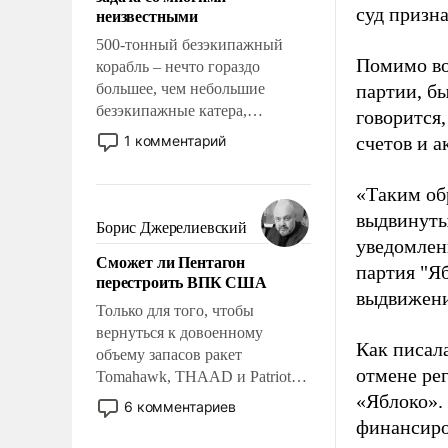
адаптироваться.
суд призн
неизвестными
500-тонный безэкипажный
Помимо во
корабль – нечто гораздо
большее, чем небольшие
партии, б
безэкипажные катера,
говорится,
применение которых уже
1 комментарий
счетов и 
стало обыденностью. Задача по
созданию такого корабля очень
«Таким об
сложна и амбициозна. Однако
выдвинуты
и ее реализация радикально
Борис Джерелиевский
поднимет наши боевые
уведомлени
Сможет ли Пентагон
возможности.
партия "Я
перестроить ВПК США
выдвижения
Только для того, чтобы
вернуться к довоенному
Как писал
объему запасов ракет
отмене ре
Tomahawk, THAAD и Patriot
США потребуется более трех
«Яблоко».
6 комментариев
лет. Даже небольшая война с
финансиро
Ираном опустошила