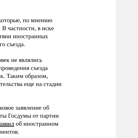
которые, по мнению
В частности, в иске
тствии иностранных
о съезда.
век не являлись
проведения съезда
ек. Таким образом,
тельства еще на стадии
.
ковое заявление об
аты Госдумы от партии
аявил
об иностранном
нентов.