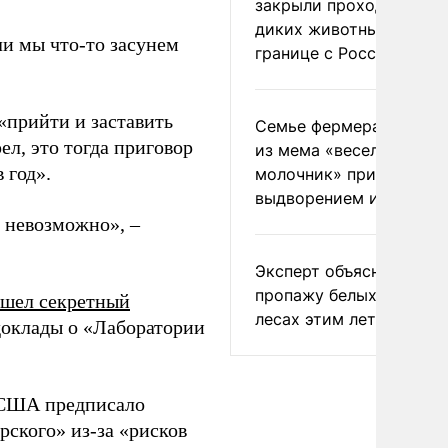
закрыли проходы для
диких животных на
ли мы что-то засунем
границе с Россией
«прийти и заставить
Семье фермера Уолкер
ел, это тогда приговор
из мема «веселый
 год».
молочник» пригрозили
выдворением из Росси
и невозможно», –
Эксперт объяснил
пропажу белых грибов 
шел секретный
лесах этим летом
доклады о «Лаборатории
и США предписало
ского» из-за «рисков