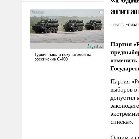
агита
Tекст:
Елиза
Партия «Р
предвыбор
отменить 
Государст
Партия «Р
выборов в
допустил 
законодат
экстремиз
списка».
Одним из 