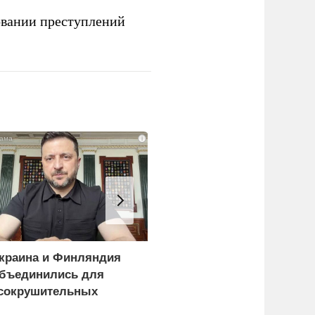
овании преступлений
i
краина и Финляндия
В России назвали
бъединились для
законную цель наших
сокрушительных
ВС на территории
анкций" против России
Германии