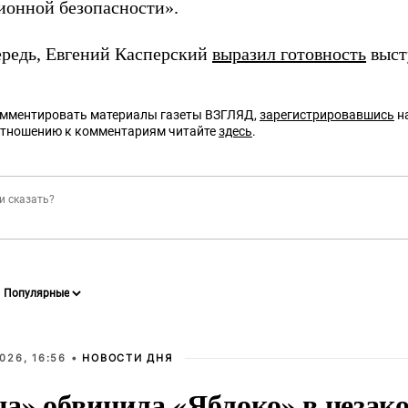
онной безопасности».
ередь, Евгений Касперский
выразил готовность
выст
омментировать материалы газеты ВЗГЛЯД,
зарегистрировавшись
на
отношению к комментариям читайте
здесь
.
026, 16:56 •
НОВОСТИ ДНЯ
на» обвинила «Яблоко» в незак