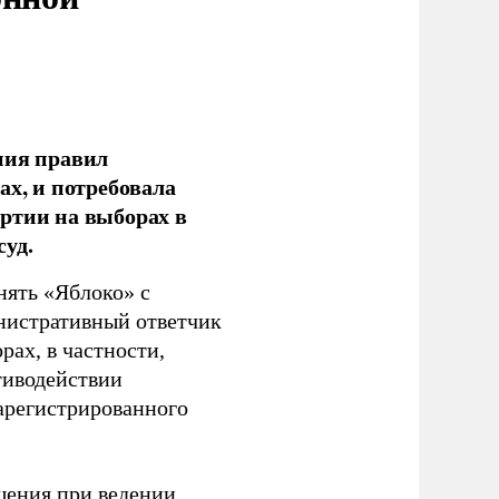
ния правил
ах, и потребовала
ртии на выборах в
уд.
нять «Яблоко» с
инистративный ответчик
ах, в частности,
тиводействии
зарегистрированного
шения при ведении