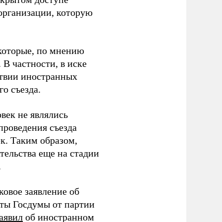
организации, которую
которые, по мнению
В частности, в иске
тствии иностранных
о съезда.
век не являлись
проведения съезда
ек. Таким образом,
тельства еще на стадии
.
ковое заявление об
аты Госдумы от партии
аявил
об иностранном