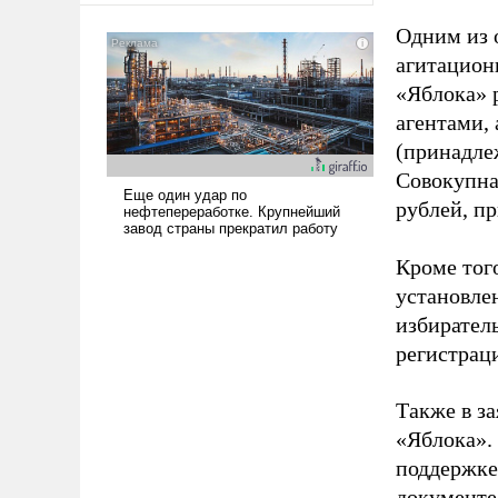
Одним из 
агитацион
«Яблока» 
агентами,
(принадле
Совокупная
рублей, пр
Кроме тог
установле
избиратель
регистрац
Также в з
«Яблока».
поддержке
документе