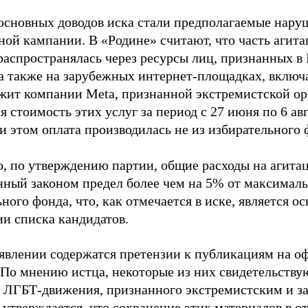
основных доводов иска стали предполагаемые нару
ной кампании. В «Родине» считают, что часть агит
распространялась через ресурсы лиц, признанных 
 а также на зарубежных интернет-площадках, включа
жит компании Meta, признанной экстремистской ор
 стоимость этих услуг за период с 27 июня по 6 ав
и этом оплата производилась не из избирательного 
о, по утверждению партии, общие расходы на агит
нный законом предел более чем на 5% от максималь
ного фонда, что, как отмечается в иске, является 
ии списка кандидатов.
аявлении содержатся претензии к публикациям на о
 По мнению истца, некоторые из них свидетельству
 ЛГБТ-движения, признанного экстремистским и з
 утверждается, что сохранение этих материалов в о