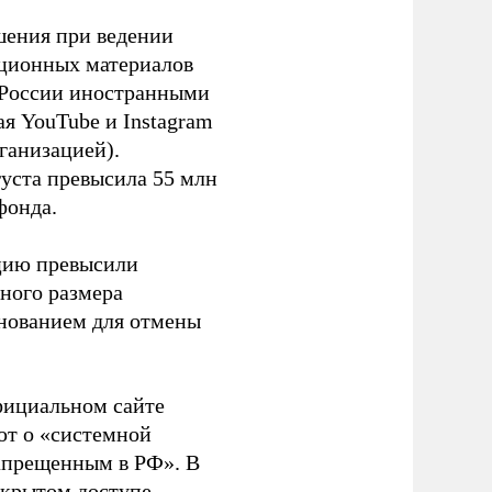
шения при ведении
ационных материалов
в России иностранными
я YouTube и Instagram
ганизацией).
густа превысила 55 млн
фонда.
ацию превысили
ного размера
основанием для отмены
фициальном сайте
ют о «системной
апрещенным в РФ». В
ткрытом доступе