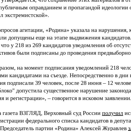
«публичным оправданием и пропагандой идеологии 
ал экстремистской».
просов агитации, «Родина» указала на нарушения, 
ыли допущены еще на этапе выдвижения кандидатов. 
 что у 218 из 269 кандидатов уведомления об отсу
активов были подписаны до проведения предвыборног
разом, на момент подписания уведомлений 218 чело
ми кандидатами на съезде. Непосредственно в дни 
я подписали 39 человек, после 28 июня – 12 челов
блоко" допустила существенное нарушение законода
 и регистрации», – говорится в исковом заявлении
а газета ВЗГЛЯД, Верховный суд России
получил
ис
гистрации федерального списка кандидатов в депут
 Председатель партии «Родина» Алексей Журавлев
з