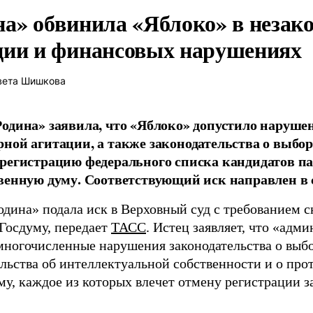
на» обвинила «Яблоко» в незак
ции и финансовых нарушениях
вета Шишкова
одина» заявила, что «Яблоко» допустило наруше
ной агитации, а также законодательства о выбор
регистрацию федерального списка кандидатов па
венную думу. Соответствующий иск направлен в с
одина» подала иск в Верховный суд с требованием с
 Госдуму, передает
ТАСС
. Истец заявляет, что «адм
многочисленные нарушения законодательства о выбор
ельства об интеллектуальной собственности и о про
му, каждое из которых влечет отмену регистрации 