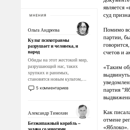
является 
суд призн
МНЕНИЯ
Помимо во
Ольга Андреева
партии, б
Культ психотравмы
говорится,
разрушает и человека, и
народ
счетов и 
Обиды на этот жестокий мир,
разрушающий нас, таких
«Таким об
хрупких и ранимых,
выдвинуты
становятся новым культом,
уведомлени
постепенно вытесняя и
5 комментариев
партия "Я
отменяя традиционное
выдвижения
требование к человеку – быть
мужественным и твердым под
ударами судьбы, брать на себя
Как писал
Александр Тимохин
ответственность, помогать
отмене ре
Безэкипажный корабль –
слабым, идти вперед и
«Яблоко».
задача со многими