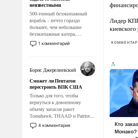
адаптироваться.
неизвестными
финансиро
500-тонный безэкипажный
Лидер КП
корабль – нечто гораздо
большее, чем небольшие
киевского
безэкипажные катера,
применение которых уже
КОММЕНТАРИ
1 комментарий
стало обыденностью. Задача по
созданию такого корабля очень
сложна и амбициозна. Однако
и ее реализация радикально
Борис Джерелиевский
поднимет наши боевые
Сможет ли Пентагон
возможности.
перестроить ВПК США
Только для того, чтобы
вернуться к довоенному
объему запасов ракет
Tomahawk, THAAD и Patriot
США потребуется более трех
Кто зака
4 комментария
лет. Даже небольшая война с
Монако?
Ираном опустошила