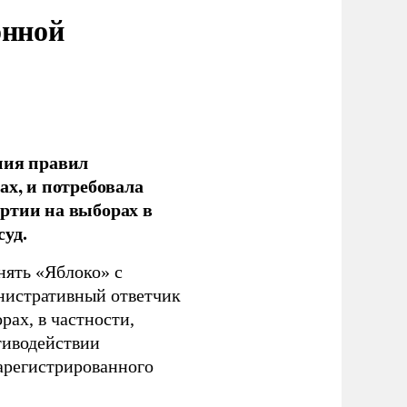
онной
ния правил
ах, и потребовала
ртии на выборах в
уд.
нять «Яблоко» с
инистративный ответчик
ах, в частности,
тиводействии
зарегистрированного