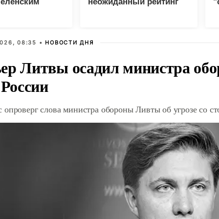
Зеленским
неожиданный рейтинг
"
с
026, 08:35 •
НОВОСТИ ДНЯ
ер Литвы осадил министра обо
 России
 опроверг слова министра обороны Ливты об угрозе со с