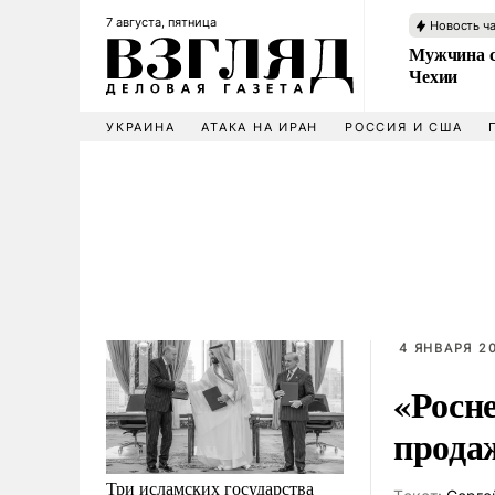
7 августа, пятница
Новость ч
Мужчина с
Чехии
УКРАИНА
АТАКА НА ИРАН
РОССИЯ И США
4 ЯНВАРЯ 20
«Росн
прода
Три исламских государства