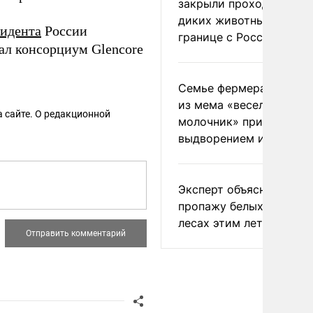
закрыли проходы для
диких животных на
идента
России
границе с Россией
ал консорциум Glencore
Семье фермера Уолкер
из мема «веселый
 сайте. О редакционной
молочник» пригрозили
выдворением из Росси
Эксперт объяснил
пропажу белых грибов 
лесах этим летом