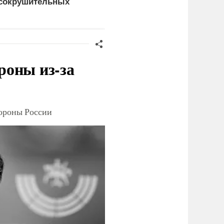
сокрушительных
натворил сын
анкций" против России
украинского олигарха
роны из-за
тороны России