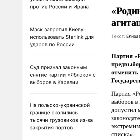
«Роди
против России и Ирана
агита
Маск запретил Киеву
Tекст:
Елиза
использовать Starlink для
ударов по России
Партия «Р
предвыбор
Суд признал законным
отменить 
снятие партии «Яблоко» с
Государст
выборов в Карелии
Партия «Р
выборов в
На польско-украинской
допустил 
границе скопились
законодат
тысячи грузовиков из-за
экстремиз
закрытия портов
списка».