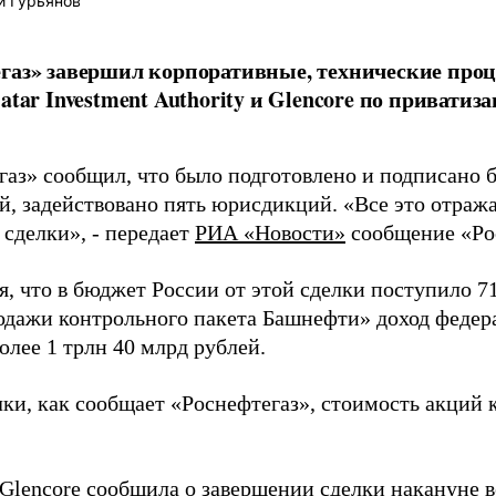
й Гурьянов
газ» завершил корпоративные, технические проц
Qatar Investment Authority и Glencore по привати
газ» сообщил, что было подготовлено и подписано б
й, задействовано пять юрисдикций. «Все это отраж
 сделки», - передает
РИА «Новости»
сообщение «Ро
, что в бюджет России от этой сделки поступило 71
одажи контрольного пакета Башнефти» доход федер
олее 1 трлн 40 млрд рублей.
лки, как сообщает «Роснефтегаз», стоимость акций
Glencore
сообщила о завершении
сделки накануне в