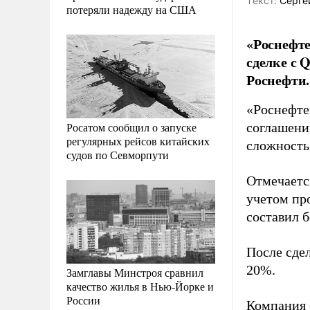
Tекст:
Серге
потеряли надежду на США
«Роснефте
сделке с 
Роснефти.
«Роснефте
Росатом сообщил о запуске
соглашени
регулярных рейсов китайских
сложность
судов по Севморпути
Отмечается
учетом пр
составил б
После сде
20%.
Замглавы Минстроя сравнил
качество жилья в Нью-Йорке и
России
Компания 