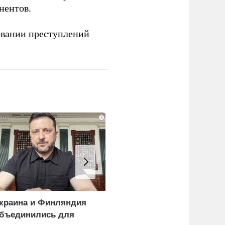
нентов.
овании преступлений
i
краина и Финляндия
Пощечина всей системе
бъединились для
правосудия: что