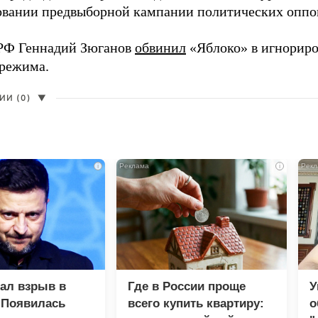
вании предвыборной кампании политических оппо
РФ Геннадий Зюганов
обвинил
«Яблоко» в игнорир
 режима.
И (0)
▼
i
i
зал взрыв в
Где в России проще
У
 Появилась
всего купить квартиру:
о