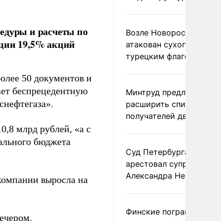
едуры и расчеты по
Возле Новороссийска
зации 19,5% акций
атакован сухогруз под
турецким флагом
олее 50 документов и
ает беспрецедентную
Минтруд предложил
снефтегаза».
расширить список
получателей двух пенс
0,8 млрд рублей, «а с
ального бюджета
Суд Петербурга заочно
арестовал супругу
Александра Невзорова
 компании выросла на
Финские пограничники
ечером.