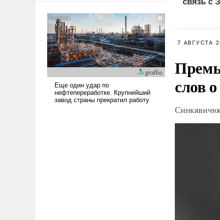
связь с 
американские арсеналы.
Сложившаяся ситуация
означает многолетний период
уязвимости США, например,
7 АВГУСТА 2
перед Китаем.
Премь
слов о
Синкявичюс