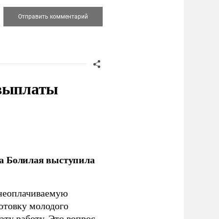
 выплаты
ла Болилая выступила
 неоплачиваемую
готовку молодого
ту работу. Это вопрос