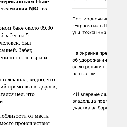
 американском Нью-
 телеканал NBC со
Сортировочный пункт
«Укрпочты» в Павлогра
рном баке около 09.30
уничтожен «Бандероль
й забег на 5
человек, был
ацией. Забег,
На Украине предупреди
енили после взрыва,
об удорожании китайс
электроники после уда
по портам
телеканал, видно, что
ий прямо возле дороги,
тался цел, что
ИИ впервые оштрафова
и.
владельца подмосковн
участка за борщевик
поблизости от места
 месте происшествия