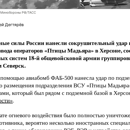
 Минобороны РФ/ТАСС
ей Дегтярёв
ные силы России нанесли сокрушительный удар 
звода операторов «Птицы Мадьяра» в Херсоне, с
ых систем 18-й общевойсковой армии группиров
 Северск.
 помощью авиабомб ФАБ-500 нанесла удар по подз
о размещения подразделения ВСУ «Птицы Мадьяра»
ами, который был рядом с подземной базой в Херсо
ости»
.
тате огневого воздействия было полностью уничтоже
ротивника, вероятно несколько иностранных специал