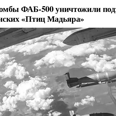
омбы ФАБ-500 уничтожили под
нских «Птиц Мадьяра»