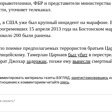
взрывотехники, ФБР и представители министерства
ти, уточняет телеканал.
 в США уже был крупный инцидент на марафоне. В 
прогремевших 15 апреля 2013 года на Бостонском м
около 200 были ранены.
по поимке предполагаемых террористов братьев Ца
лицейскому. Тамерлан Царнаев
был убит
в перестре
брат Джохар
задержан
, позже ему
вынесли
смертный
омментировать материалы газеты ВЗГЛЯД,
зарегистрировавшись
на
отношению к комментариям читайте
здесь
.