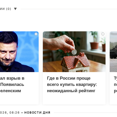
И (0)
▼
i
i
зал взрыв в
Где в России проще
Т
 Появилась
всего купить квартиру:
п
Зеленским
неожиданный рейтинг
р
026, 08:26 •
НОВОСТИ ДНЯ