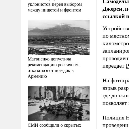
Самодельн
уклонистов перед выбором
Джерси, п
между нищетой и фронтом
ссылкой 
Устройство
по местном
километров
запланиров
проводивш
Матвиенко допустила
рекомендацию россиянам
передает
Р
отказаться от поездок в
Армению
На фотогр
взрыв раз
где должн
позволяет
Полиция Н
СМИ сообщили о скрытых
проведени