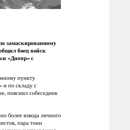
по замаскированному
ообщил боец войск
ки «Днепр» с
емному пункту
 и по складу с
не, пояснил собеседник
но более взвода личного
истов, пара тонн