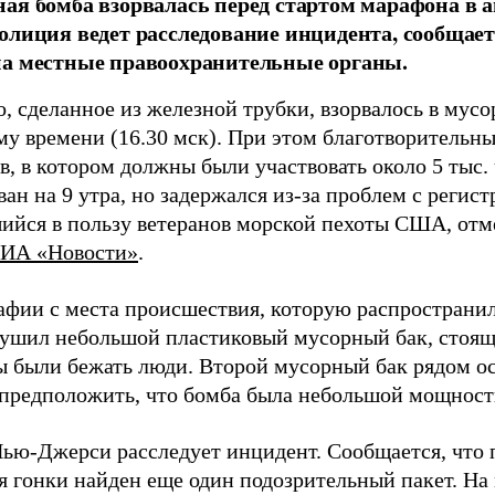
ая бомба взорвалась перед стартом марафона в
олиция ведет расследование инцидента, сообщает
на местные правоохранительные органы.
, сделанное из железной трубки, взорвалось в мусо
у времени (16.30 мск). При этом благотворительны
, в котором должны были участвовать около 5 тыс. 
ан на 9 утра, но задержался из-за проблем с регистр
ийся в пользу ветеранов морской пехоты США, отм
ИА «Новости»
.
афии с места происшествия, которую распространил 
рушил небольшой пластиковый мусорный бак, стоящ
ы были бежать люди. Второй мусорный бак рядом ос
 предположить, что бомба была небольшой мощност
ью-Джерси расследует инцидент. Сообщается, что 
я гонки найден еще один подозрительный пакет. На