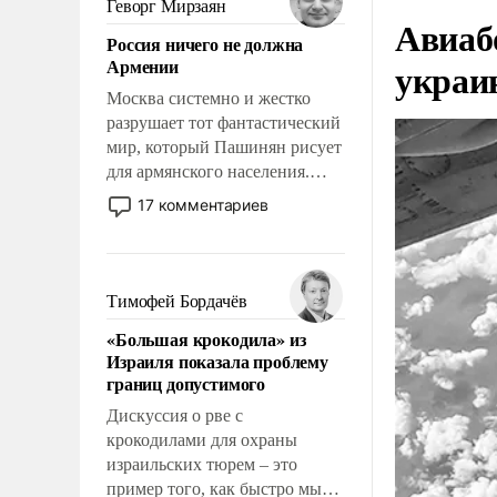
Геворг Мирзаян
Авиаб
означает многолетний период
Россия ничего не должна
уязвимости США, например,
Армении
украи
перед Китаем.
Москва системно и жестко
разрушает тот фантастический
мир, который Пашинян рисует
для армянского населения.
Мир, где политические
17 комментариев
прожекты будут безусловно
оплачиваться за счет
российских
налогоплательщиков и где
Тимофей Бордачёв
Еревану за свои поступки не
«Большая крокодила» из
нужно отвечать.
Израиля показала проблему
границ допустимого
Дискуссия о рве с
крокодилами для охраны
израильских тюрем – это
пример того, как быстро мы