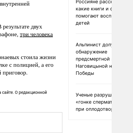
Россияне рассказали,
 внутренней
какие книги и фильмы
помогают воспитывать
детей
результате двух
арафоне,
три человека
Альпинист допустил
обнаружение
рнаевых стоила жизни
предсмертной записки
лке с полицией, а его
Наговицыной на пике
 приговор.
Победы
 сайте. О редакционной
Ученые разрушили миф
«гонке сперматозоидов
при оплодотворении