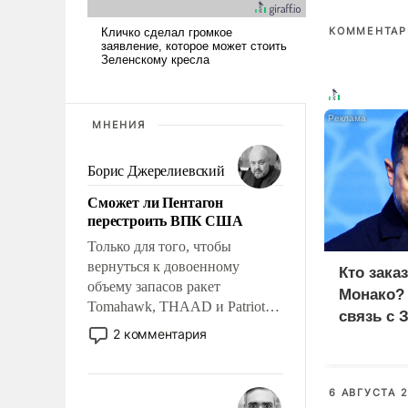
КОММЕНТАРИ
МНЕНИЯ
Борис Джерелиевский
Сможет ли Пентагон
перестроить ВПК США
Только для того, чтобы
вернуться к довоенному
Кто зака
объему запасов ракет
Монако?
Tomahawk, THAAD и Patriot
связь с 
США потребуется более трех
2 комментария
лет. Даже небольшая война с
Ираном опустошила
американские арсеналы.
6 АВГУСТА 2
Сложившаяся ситуация