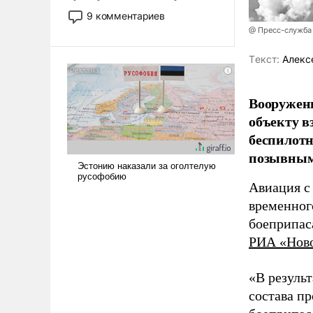
двигаемся по пути
9 комментариев
революционных изменений.
@ Пресс-служба
То, что несколько лет назад
было образом для
Tекст:
Алекс
псевдонаучной фантастики,
стало всерьез обсуждаемой
Вооружен
идеей.
объекту в
беспилотн
позывным
Авиация с
временног
боеприпас
РИА «Нов
«В резуль
состава п