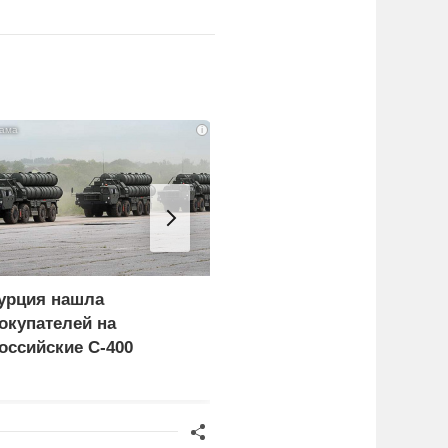
i
урция нашла
Пощечина всей системе
окупателей на
правосудия: что
оссийские C-400
натворил сын
украинского олигарха