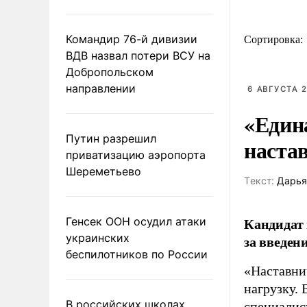
Командир 76-й дивизии
Сортировка:
ВДВ назвал потери ВСУ на
Добропольском
направлении
6 АВГУСТА 2
«Един
Путин разрешил
наста
приватизацию аэропорта
Шереметьево
Tекст:
Дарья
Кандидат 
Генсек ООН осудил атаки
украинских
за введен
беспилотников по России
«Наставни
нагрузку. 
В российских школах
специалис