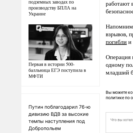
подземных заводах по
работают 
производству БПЛА на
безопаснос
Украине
Напомним,
взрывов, 
погибли
и 
Операция 
Первая в истории 500-
одному по
балльница ЕГЭ поступила в
младший 
МФТИ
Вы можете к
политике по 
Путин поблагодарил 76-ю
дивизию ВДВ за высокие
темпы наступления под
Добропольем