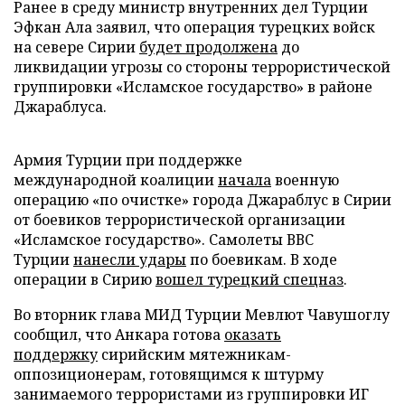
Ранее в среду министр внутренних дел Турции
Эфкан Ала заявил, что операция турецких войск
на севере Сирии
будет продолжена
до
ликвидации угрозы со стороны террористической
группировки «Исламское государство» в районе
Джараблуса.
Армия Турции при поддержке
международной коалиции
начала
военную
операцию «по очистке» города Джараблус в Сирии
от боевиков террористической организации
«Исламское государство». Самолеты ВВС
Турции
нанесли удары
по боевикам. В ходе
операции в Сирию
вошел турецкий спецназ
.
Во вторник глава МИД Турции Мевлют Чавушоглу
сообщил, что Анкара готова
оказать
поддержку
сирийским мятежникам-
оппозиционерам, готовящимся к штурму
занимаемого террористами из группировки ИГ