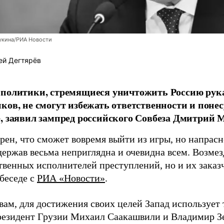
укина/РИА Новости
ей Дегтярёв
 политики, стремящиеся уничтожить Россию ру
ков, не смогут избежать ответственности и поне
, заявил зампред российского Совбеза Дмитрий М
рен, что сможет вовремя выйти из игры, но напрасн
держав весьма неприглядна и очевидна всем. Возмез
твенных исполнителей преступлений, но и их заказ
 беседе с
РИА «Новости»
.
вам, для достижения своих целей Запад использует 
езидент Грузии Михаил Саакашвили и Владимир З