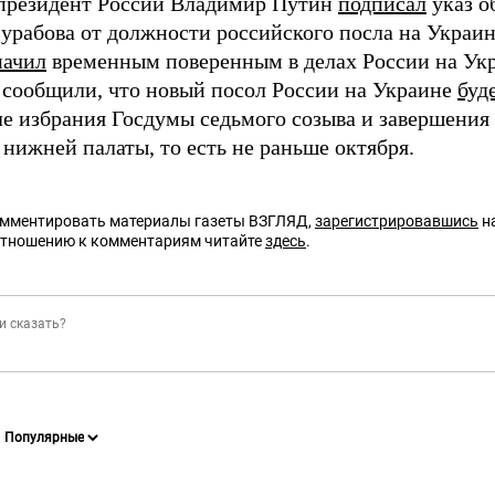
 президент России Владимир Путин
подписал
указ о
урабова от должности российского посла на Украин
начил
временным поверенным в делах России на Укр
 сообщили, что новый посол России на Украине
буд
сле избрания Госдумы седьмого созыва и завершени
нижней палаты, то есть не раньше октября.
омментировать материалы газеты ВЗГЛЯД,
зарегистрировавшись
на
отношению к комментариям читайте
здесь
.