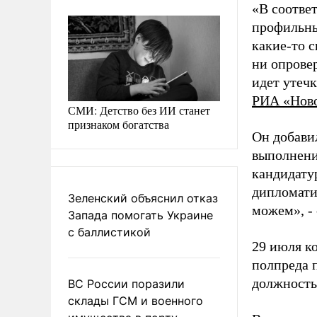
«В соотве
профильны
какие-то с
ни опрове
идет утечк
РИА «Нов
СМИ: Детство без ИИ станет
признаком богатства
Он добавил
выполнени
кандидату
дипломати
Зеленский объяснил отказ
можем», - 
Запада помогать Украине
с баллистикой
29 июля к
полпреда 
должность
ВС России поразили
склады ГСМ и военного