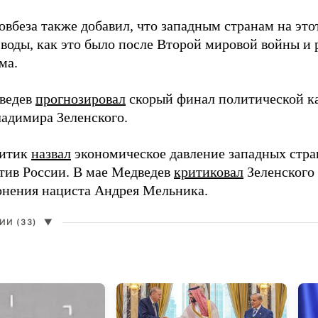
вбеза также добавил, что западным странам на этот
 воды, как это было после Второй мировой войны и
ма.
ведев
прогнозировал
скорый финал политической ка
адимира Зеленского.
литик
назвал
экономическое давление западных стра
тив России. В мае Медведев
критиковал
Зеленского 
онения нациста Андрея Мельника.
И (33)
▼