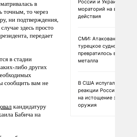
России и Украине
матривалась в
мораторий на военные
 точным, то через
действия
ру, ни подтверждения,
случае здесь просто
президента, передает
СМИ: Атакованное ВСУ
турецкое судно
превратилось в груду
тся в стадии
металла
каких-либо других
необходимых
ы сообщить вам не
В США испугались
реакции России и Кита
на истощение запасов
оружия
овал
кандидатуру
аила Бабича на