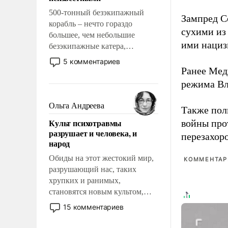
500-тонный безэкипажный
Зампред Со
корабль – нечто гораздо
сухими из
большее, чем небольшие
ими нациз
безэкипажные катера,
применение которых уже
5 комментариев
стало обыденностью. Задача по
Ранее Мед
созданию такого корабля очень
режима Вл
сложна и амбициозна. Однако
и ее реализация радикально
Ольга Андреева
Также по
поднимет наши боевые
Культ психотравмы
войны про
возможности.
разрушает и человека, и
перезахор
народ
Обиды на этот жестокий мир,
КОММЕНТАРИ
разрушающий нас, таких
хрупких и ранимых,
становятся новым культом,
постепенно вытесняя и
15 комментариев
отменяя традиционное
требование к человеку – быть