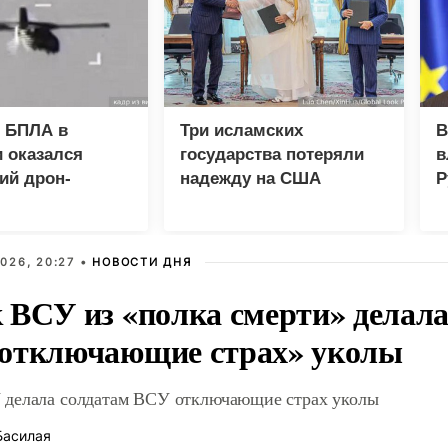
 БПЛА в
Три исламских
В
 оказался
государства потеряли
в
ий дрон-
надежду на США
Р
а «Майя»
026, 20:27 •
НОВОСТИ ДНЯ
 ВСУ из «полка смерти» делала
отключающие страх» уколы
делала солдатам ВСУ отключающие страх уколы
Басилая