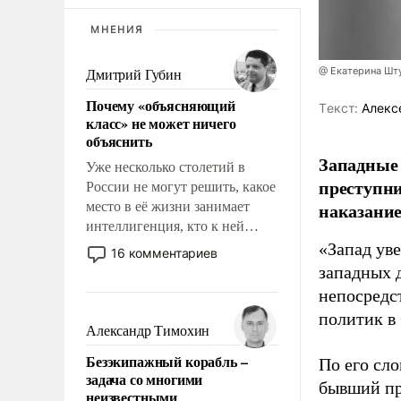
МНЕНИЯ
@ Екатерина Шт
Дмитрий Губин
Почему «объясняющий
Tекст:
Алекс
класс» не может ничего
объяснить
Западные
Уже несколько столетий в
преступни
России не могут решить, какое
наказание
место в её жизни занимает
интеллигенция, кто к ней
принадлежит, а кого из неё
«Запад уве
16 комментариев
исключили с правом
западных 
восстановления и без оного. И
непосредс
чем она отличается от просто
политик в
образованных людей. Иногда
Александр Тимохин
казалось, что эти вопросы
Безэкипажный корабль –
По его сло
решены раз и навсегда, но –
задача со многими
нет, не решены.
бывший пр
неизвестными