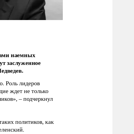
ками наемных
сут заслуженное
едведев.
о. Роль лидеров
дие ждет не только
чиков», – подчеркнул
таких политиков, как
еленский.