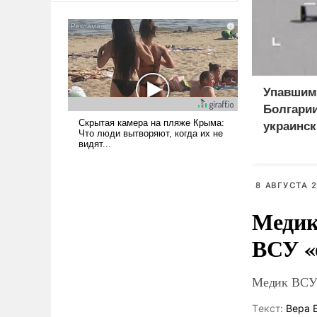
мужественным и твердым под
ударами судьбы, брать на себя
ответственность, помогать
слабым, идти вперед и
адаптироваться.
Упавшим
Болгарии
украинск
приманк
8 АВГУСТА 2
Медик
ВСУ «
Медик ВСУ 
Tекст:
Вера 