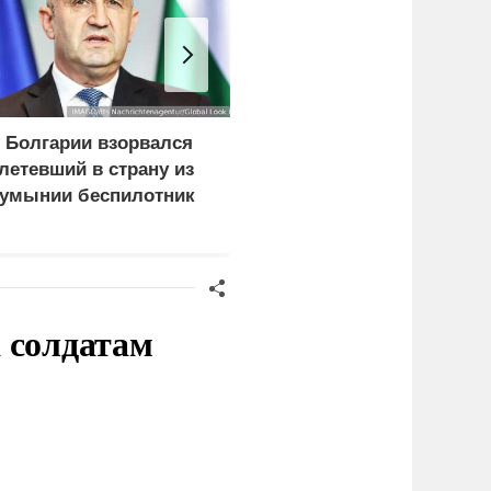
 Болгарии взорвался
«Нафтогаз» Украины
летевший в страну из
остановил добычу
умынии беспилотник
нефти и газа из-за
повреждения
инфраструктуры
 солдатам