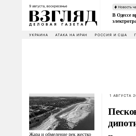
9 августа, воскресенье
Новость ч
В Одессе в
электротр
УКРАИНА
АТАКА НА ИРАН
РОССИЯ И США
1 АВГУСТА 2
Песко
дипот
Жара и обмеление рек жестко