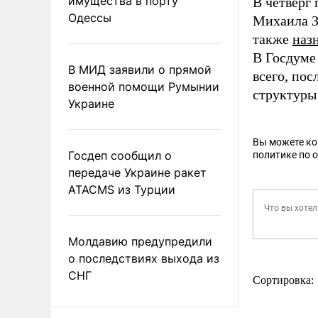
имущества в порту
В четверг
Одессы
Михаила З
также
наз
В Госдуме
В МИД заявили о прямой
всего, по
военной помощи Румынии
структуры 
Украине
Вы можете к
Госдеп сообщил о
политике по 
передаче Украине ракет
ATACMS из Турции
Молдавию предупредили
о последствиях выхода из
СНГ
Сортировка: