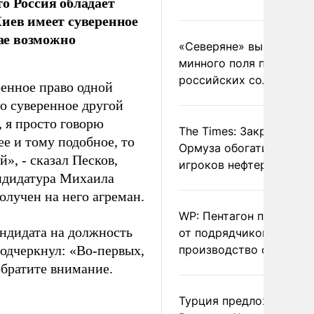
о Россия обладает
Киев имеет суверенное
чае возможно
«Северяне» вывели с
минного поля пленных
российских солдат
енное право одной
во суверенное другой
, я просто говорю
The Times: Закрытие
е и тому подобное, то
Ормуза обогатило новы
», - сказал Песков,
игроков нефтерынка
андидатура Михаила
олучен на него агреман.
WP: Пентагон потребов
андидата на должность
от подрядчиков ускори
подчеркнул: «Во-первых,
производство оружия
обратите внимание.
Турция предложила