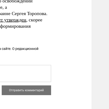
б освобождении
е, а
аине Сергея Торопова.
ет утвержден
, скорее
я формирования
 сайте. О редакционной