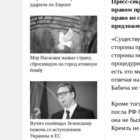
Пресс-сек
ударили по Европе
правом пр
право не 
предложен
«Существу
стороны пр
стороны не
Мэр Нагасаки назвал страну,
процедурн
сбросившую на город атомную
бомбу
есть это 
отвечая на
Бабича не 
Кроме того
посла РФ 
она не бы
Вучич пообещал Зеленскому
Кремль не
помочь со вступлением
Украины в ЕС