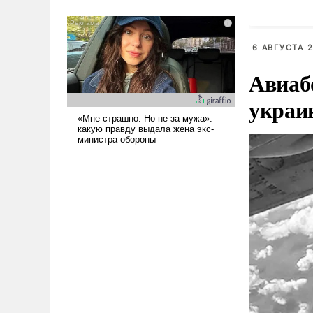
было образом для
псевдонаучной фантастики,
стало всерьез обсуждаемой
6 АВГУСТА 2
идеей.
Авиаб
украи