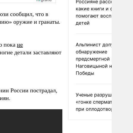
Россияне рассказали,
какие книги и фильмы
ози сообщил, что в
помогают воспитывать
нию» оружие и гранаты.
детей
о пока
не
Альпинист допустил
обнаружение
ногие детали заставляют
предсмертной записки
Наговицыной на пике
Победы
нин России пострадал,
Ученые разрушили миф
иян.
«гонке сперматозоидов
при оплодотворении