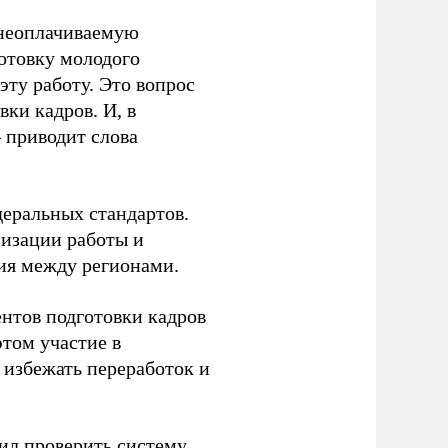
 неоплачиваемую
готовку молодого
ту работу. Это вопрос
ки кадров. И, в
– приводит слова
еральных стандартов.
низации работы и
ия между регионами.
ентов подготовки кадров
этом участие в
избежать переработок и
ил
проверить систему