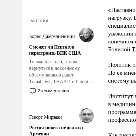
«Наставни
нагрузку. 
МНЕНИЯ
специалис
уважения к
Борис Джерелиевский
конечном с
Сможет ли Пентагон
Болилой
Т
перестроить ВПК США
Только для того, чтобы
Политик п
вернуться к довоенному
По ее мне
объему запасов ракет
систему в
Tomahawk, THAAD и Patriot
США потребуется более трех
2 комментария
лет. Даже небольшая война с
Институт 
Ираном опустошила
в медицине
американские арсеналы.
программе
Сложившаяся ситуация
Геворг Мирзаян
профессио
означает многолетний период
Россия ничего не должна
уязвимости США, например,
Армении
Как писал
перед Китаем.