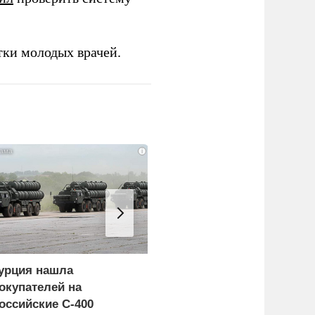
тки молодых врачей.
i
урция нашла
Россия больше не буде
окупателей на
церемониться - теперь
оссийские C-400
это законная цель в