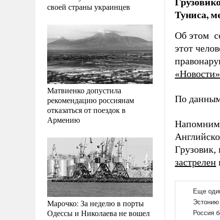
Грузовико
своей страны украинцев
Туниса, 
Об этом со
этот чело
правонару
«Новости»
Матвиенко допустила
По данным
рекомендацию россиянам
отказаться от поездок в
Армению
Напомним,
Английско
Грузовик, 
застрелен
Марочко: За неделю в порты
Одессы и Николаева не вошел