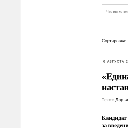
Сортировка:
6 АВГУСТА 2
«Един
наста
Tекст:
Дарья
Кандидат 
за введен