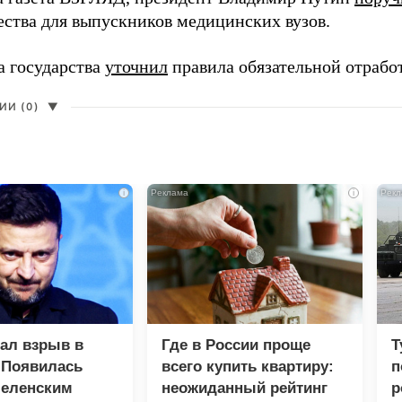
ества для выпускников медицинских вузов.
а государства
уточнил
правила обязательной отрабо
И (0)
▼
i
i
зал взрыв в
Где в России проще
Т
 Появилась
всего купить квартиру:
п
Зеленским
неожиданный рейтинг
р