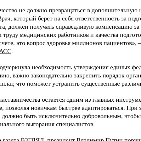
чество не должно превращаться в дополнительную
Врач, который берет на себя ответственность за под
та, должен получать справедливую компенсацию за э
 труду медицинских работников и качества подготов
чете, это вопрос здоровья миллионов пациентов», 
АСС
.
одчеркнула необходимость утверждения единых фед
нию, важно законодательно закрепить порядок орга
ыплат, что поможет устранить существенные различ
наставничества остается одним из главных инструм
, позволяя новичкам быстрее адаптироваться. При 
 должно быть исключительно добровольным, чтобы 
нального выгорания специалистов.
а газета ВЗГЛЯД, президент Владимир Путин
поруч