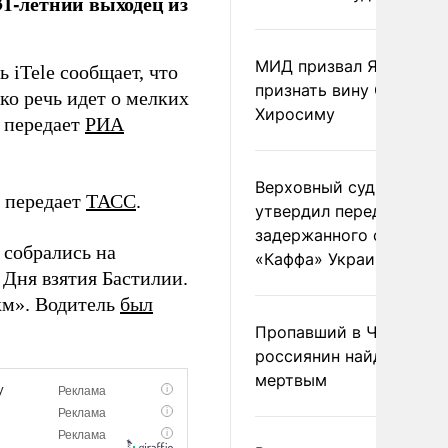
31-летний выходец из
МИД призвал Японию
 iTele сообщает, что
признать вину США за
ко речь идет о мелких
Хиросиму
, передает
РИА
Верховный суд Швеции
 передает
ТАСС
.
утвердил передачу
задержанного сухогруз
 собрались на
«Каффа» Украине
 Дня взятия Бастилии.
км». Водитель
был
Пропавший в Черногор
россиянин найден
мертвым