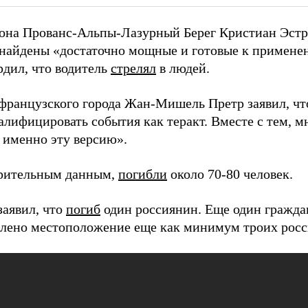
иона Прованс-Альпы-Лазурный Берег Кристиан Эстр
 найдены «достаточно мощные и готовые к примене
рдил, что водитель
стрелял
в людей.
французского города Жан-Мишель Претр заявил, чт
лифицировать события как теракт. Вместе с тем, м
 именно эту версию».
рительным данным,
погибли
около 70-80 человек.
заявил, что
погиб
один россиянин. Еще один гражда
влено местоположение еще как минимум троих росс