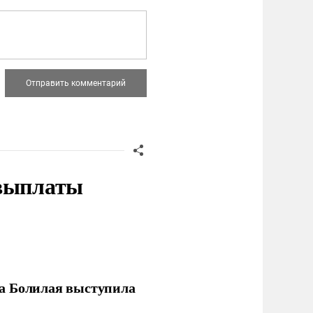
 выплаты
ла Болилая выступила