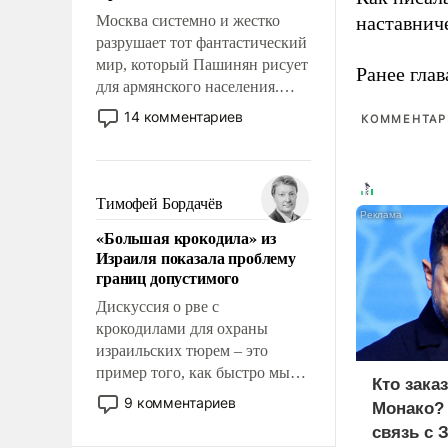
Москва системно и жестко
наставнич
разрушает тот фантастический
мир, который Пашинян рисует
Ранее глав
для армянского населения.
Мир, где политические
14 комментариев
КОММЕНТАРИ
прожекты будут безусловно
оплачиваться за счет
российских
налогоплательщиков и где
Тимофей Бордачёв
Еревану за свои поступки не
«Большая крокодила» из
нужно отвечать.
Израиля показала проблему
границ допустимого
Дискуссия о рве с
крокодилами для охраны
израильских тюрем – это
пример того, как быстро мы
Кто зака
двигаемся по пути
9 комментариев
Монако?
революционных изменений.
связь с 
То, что несколько лет назад