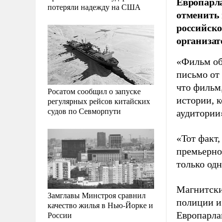
Европарла
потеряли надежду на США
отменить
российско
организат
«Фильм об
письмо от 
что фильм
Росатом сообщил о запуске
истории, к
регулярных рейсов китайских
судов по Севморпути
аудитории»
«Тот факт,
премьерног
только одн
Магнитски
Замглавы Минстроя сравнил
полиции и 
качество жилья в Нью-Йорке и
России
Европарла