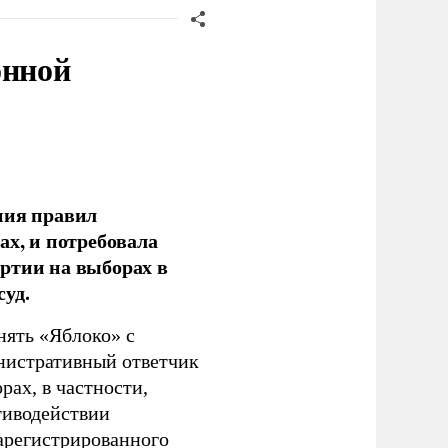
онной
ния правил
ах, и потребовала
ртии на выборах в
уд.
нять «Яблоко» с
инистративный ответчик
ах, в частности,
тиводействии
зарегистрированного