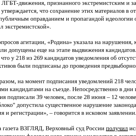
 ЛГБТ-движения, признанного экстремистским и з
 утверждается, что сохранение этих материалов в о
«публичным оправданием и пропагандой идеологии 
ал экстремистской».
просов агитации, «Родина» указала на нарушения, 
ыли допущены еще на этапе выдвижения кандидатов. 
 что у 218 из 269 кандидатов уведомления об отсу
активов были подписаны до проведения предвыборног
разом, на момент подписания уведомлений 218 чело
ми кандидатами на съезде. Непосредственно в дни 
я подписали 39 человек, после 28 июня – 12 челов
блоко" допустила существенное нарушение законода
 и регистрации», – говорится в исковом заявлении
а газета ВЗГЛЯД, Верховный суд России
получил
ис