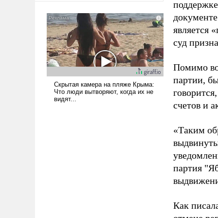
поддержке
американские арсеналы.
документе
Сложившаяся ситуация
является 
означает многолетний период
уязвимости США, например,
суд призн
перед Китаем.
Помимо во
партии, б
говорится,
счетов и 
«Таким об
выдвинуты
уведомлени
партия "Я
выдвижения
Как писал