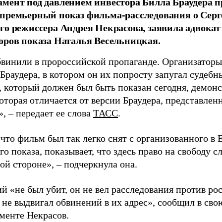
мент под давлением инвестора Билла Браудера 
 премьерный показ фильма-расследования о Сер
го режиссера Андрея Некрасова, заявила адвокат
оров показа Наталья Весельницкая.
винили в пророссийской пропаганде. Организаторы
Браудера, в котором он их попросту запугал судебн
, который должен был быть показан сегодня, демон
оторая отличается от версии Браудера, представлен
, – передает ее слова
ТАСС
.
 что фильм был так легко снят с организованного в
о показа, показывает, что здесь право на свободу с
ой стороне», – подчеркнула она.
й «не был убит, он не вел расследования против р
не выдвигал обвинений в их адрес», сообщил в сво
менте Некрасов.