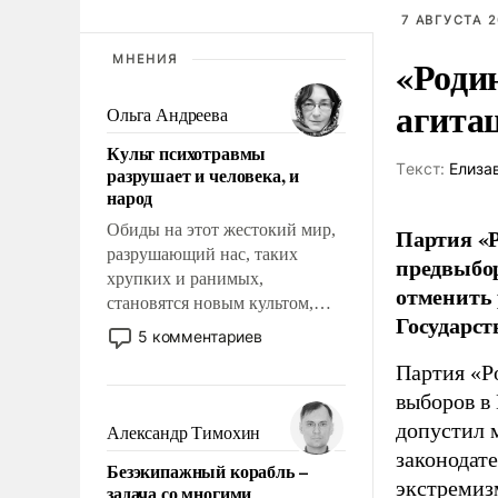
7 АВГУСТА 2
«Роди
МНЕНИЯ
агита
Ольга Андреева
Культ психотравмы
Tекст:
Елиза
разрушает и человека, и
народ
Обиды на этот жестокий мир,
Партия «Р
разрушающий нас, таких
предвыбор
хрупких и ранимых,
отменить 
становятся новым культом,
Государст
постепенно вытесняя и
5 комментариев
отменяя традиционное
Партия «Р
требование к человеку – быть
выборов в
мужественным и твердым под
ударами судьбы, брать на себя
допустил 
Александр Тимохин
ответственность, помогать
законодат
Безэкипажный корабль –
слабым, идти вперед и
экстремиз
задача со многими