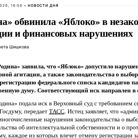
026, 16:56 •
НОВОСТИ ДНЯ
на» обвинила «Яблоко» в незак
ции и финансовых нарушениях
вета Шишкова
одина» заявила, что «Яблоко» допустило наруше
ной агитации, а также законодательства о выбор
регистрацию федерального списка кандидатов па
венную думу. Соответствующий иск направлен в с
одина» подала иск в Верховный суд с требованием с
 Госдуму, передает
ТАСС
. Истец заявляет, что «адм
многочисленные нарушения законодательства о выбор
ельства об интеллектуальной собственности и о про
му, каждое из которых влечет отмену регистрации 