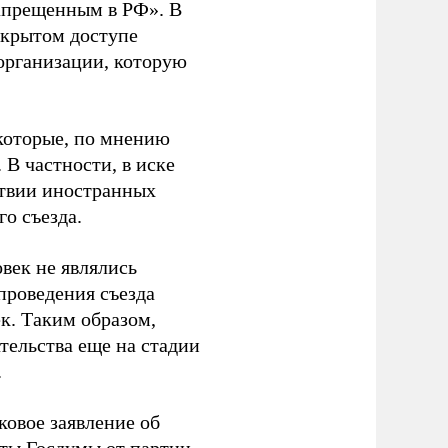
апрещенным в РФ». В
ткрытом доступе
организации, которую
которые, по мнению
В частности, в иске
тствии иностранных
о съезда.
век не являлись
проведения съезда
ек. Таким образом,
тельства еще на стадии
.
ковое заявление об