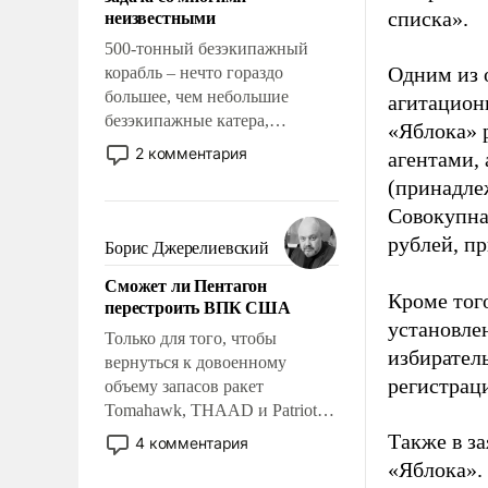
адаптироваться.
неизвестными
списка».
500-тонный безэкипажный
Одним из 
корабль – нечто гораздо
большее, чем небольшие
агитацион
безэкипажные катера,
«Яблока» 
применение которых уже
2 комментария
агентами,
стало обыденностью. Задача по
(принадле
созданию такого корабля очень
Совокупная
сложна и амбициозна. Однако
и ее реализация радикально
рублей, пр
Борис Джерелиевский
поднимет наши боевые
Сможет ли Пентагон
возможности.
Кроме тог
перестроить ВПК США
установле
Только для того, чтобы
избиратель
вернуться к довоенному
регистрац
объему запасов ракет
Tomahawk, THAAD и Patriot
США потребуется более трех
Также в з
4 комментария
лет. Даже небольшая война с
«Яблока».
Ираном опустошила