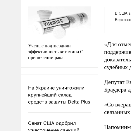
«Для отме
Ученые подтвердили
эффективность витамина C
поддержив
при лечении рака
доказател
судебных д
Депутат Е
На Украине уничтожили
Браудера 
крупнейший склад
средств защиты Delta Plus
«Со вчера
связанных 
Сенат США одобрил
Напомним 
ужесточение санкций