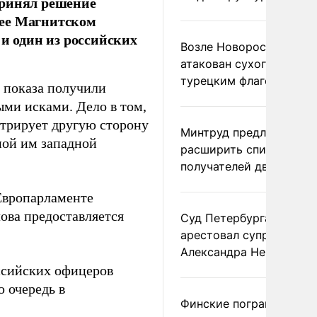
принял решение
гее Магнитском
 и один из российских
Возле Новороссийска
атакован сухогруз под
турецким флагом
 показа получили
ыми исками. Дело в том,
стрирует другую сторону
Минтруд предложил
ной им западной
расширить список
получателей двух пенс
 Европарламенте
лова предоставляется
Суд Петербурга заочно
арестовал супругу
Александра Невзорова
оссийских офицеров
ю очередь в
Финские пограничники