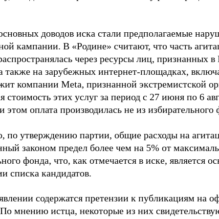
основных доводов иска стали предполагаемые нару
ной кампании. В «Родине» считают, что часть агит
распространялась через ресурсы лиц, признанных 
 а также на зарубежных интернет-площадках, включа
жит компании Meta, признанной экстремистской ор
 стоимость этих услуг за период с 27 июня по 6 ав
и этом оплата производилась не из избирательного 
о, по утверждению партии, общие расходы на агит
нный законом предел более чем на 5% от максималь
ного фонда, что, как отмечается в иске, является 
ии списка кандидатов.
аявлении содержатся претензии к публикациям на о
 По мнению истца, некоторые из них свидетельству