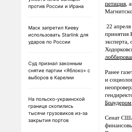
петиция
, 
против России и Ирана
Магнитско
22 апреля
Маск запретил Киеву
принятия 
использовать Starlink для
эксперта,
ударов по России
Ходорковс
лоббирова
Суд признал законным
снятие партии «Яблоко» с
Ранее газ
выборов в Карелии
и социолог
неопровер
гендирект
На польско-украинской
Браудером
границе скопились
тысячи грузовиков из-за
Сенат США
закрытия портов
финансовы