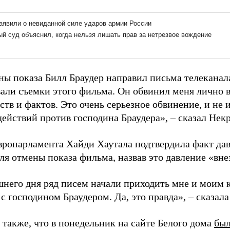
ны показа Билл Браудер направил письма телеканал
али съемки этого фильма. Он обвинил меня лично 
ьств и фактов. Это очень серьезное обвинение, и н
ействий против господина Браудера», – сказал Некр
вропарламента Хайди Хаутала подтвердила факт да
для отмены показа фильма, назвав это давление «вн
шнего дня ряд писем начали приходить мне и моим к
с господином Браудером. Да, это правда», – сказала
также, что в понедельник на сайте Белого дома
был