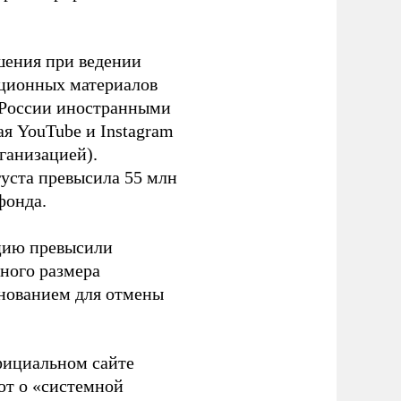
шения при ведении
ационных материалов
в России иностранными
я YouTube и Instagram
ганизацией).
густа превысила 55 млн
фонда.
ацию превысили
ного размера
основанием для отмены
фициальном сайте
ют о «системной