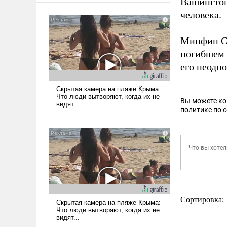
Вашингтон
человека.
Минфин СШ
погибшем 
его неодн
Вы можете к
политике по 
Сортировка: