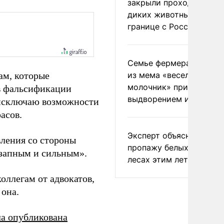
закрыли проходы для
диких животных на
границе с Россией
Семье фермера Уолкер
ам, которые
из мема «веселый
молочник» пригрозили
в фальсификации
выдворением из Росси
е исключаю возможности
асов.
Эксперт объяснил
вления со стороны
пропажу белых грибов 
езапным и сильным».
лесах этим летом
оллегам от адвокатов,
 она.
а опубликована