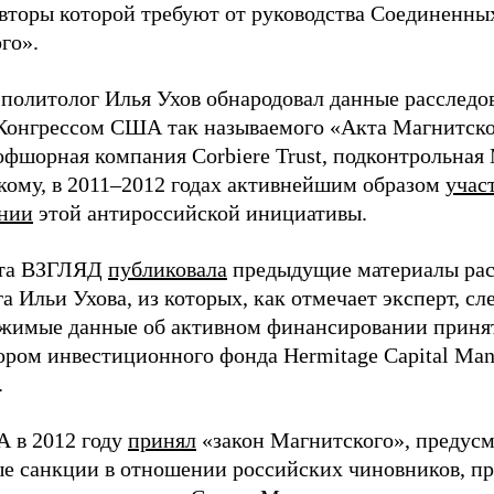
авторы которой требуют от руководства Соединенн
го».
 политолог Илья Ухов обнародовал данные расследо
Конгрессом США так называемого «Акта Магнитско
 офшорная компания Corbiere Trust, подконтрольна
кому, в 2011–2012 годах активнейшим образом
учас
нии
этой антироссийской инициативы.
ета ВЗГЛЯД
публиковала
предыдущие материалы рас
а Ильи Ухова, из которых, как отмечает эксперт, сл
жимые данные об активном финансировании приня
ором инвестиционного фонда Hermitage Capital Ma
.
 в 2012 году
принял
«закон Магнитского», предус
е санкции в отношении российских чиновников, п