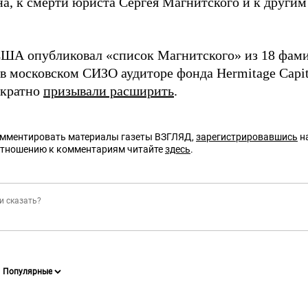
а, к смерти юриста Сергея Магнитского и к други
А опубликовал «список Магнитского» из 18 фамил
в московском СИЗО аудиторе фонда Hermitage Capit
ократно
призывали расширить
.
омментировать материалы газеты ВЗГЛЯД,
зарегистрировавшись
на
отношению к комментариям читайте
здесь
.