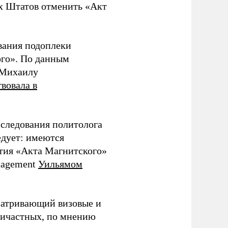
ых Штатов отменить «Акт
вания подоплеки
го». По данным
я Михаилу
твовала в
следования политолога
едует: имеются
тия «Акта Магнитского»
nagement
Уильямом
матривающий визовые и
ричастных, по мнению