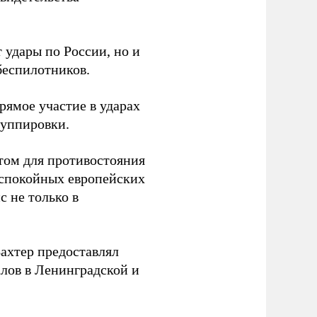
 удары по России, но и
беспилотников.
ямое участие в ударах
руппировки.
том для противостояния
 спокойных европейских
с не только в
Вахтер предоставлял
лов в Ленинградской и