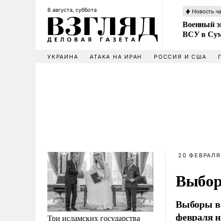
8 августа, суббота
Новость ч
Военный эк
ВСУ в Сум
УКРАИНА
АТАКА НА ИРАН
РОССИЯ И США
20 ФЕВРАЛЯ 
Выбор
Выборы в 
февраля н
Три исламских государства