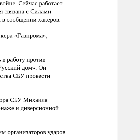
 войне. Сейчас работает
ая связана с Силами
 в сообщении хакеров.
нкера «Газпрома»,
 в работу против
Русский дом». Он
ства СБУ провести
йора СБУ Михаила
онаже и диверсионной
им организаторов ударов