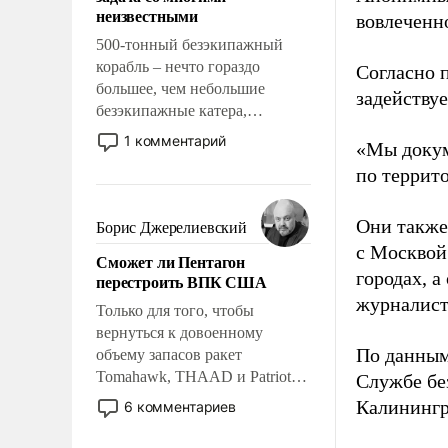
адаптироваться.
неизвестными
вовлеченн
500-тонный безэкипажный
корабль – нечто гораздо
Согласно 
большее, чем небольшие
задейству
безэкипажные катера,
применение которых уже
1 комментарий
«Мы докум
стало обыденностью. Задача по
по террит
созданию такого корабля очень
сложна и амбициозна. Однако
и ее реализация радикально
Они также
Борис Джерелиевский
поднимет наши боевые
с Москвой
Сможет ли Пентагон
возможности.
городах, а
перестроить ВПК США
журналист
Только для того, чтобы
вернуться к довоенному
По данным
объему запасов ракет
Tomahawk, THAAD и Patriot
Службе бе
США потребуется более трех
Калинингр
6 комментариев
лет. Даже небольшая война с
Ираном опустошила