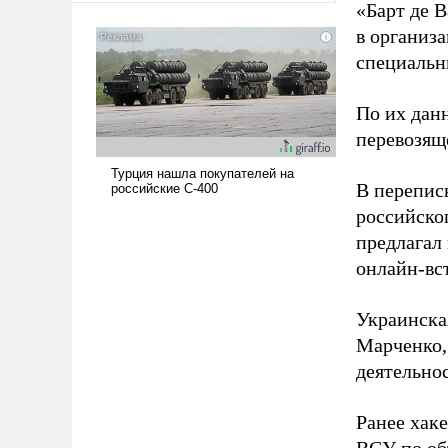
«Барт де В
американские арсеналы.
в организа
Сложившаяся ситуация
специальн
означает многолетний период
уязвимости США, например,
перед Китаем.
По их дан
перевозящ
В перепис
российско
предлагал
онлайн-вст
Украинска
Марченко,
деятельно
Ранее хак