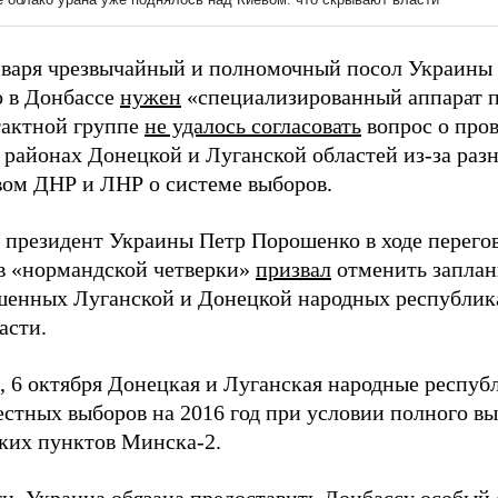
нваря чрезвычайный и полномочный посол Украины
о в Донбассе
нужен
«специализированный аппарат п
тактной группе
не удалось согласовать
вопрос о про
 районах Донецкой и Луганской областей из-за раз
вом ДНР и ЛНР о системе выборов.
я президент Украины Петр Порошенко в ходе перегов
в «нормандской четверки»
призвал
отменить заплан
шенных Луганской и Донецкой народных республик
асти.
 6 октября Донецкая и Луганская народные респу
стных выборов на 2016 год при условии полного в
ких пунктов Минска-2.