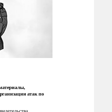
 материалы,
рганизации атак по
видетельства