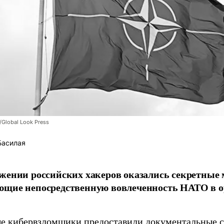
/Global Look Press
Басилая
жении российских хакеров оказались секретные
ющие непосредственную вовлеченность НАТО в о
 кибервзломщики предоставили документальные с