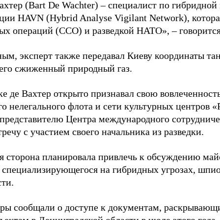
ахтер (Bart De Wachter) – специалист по гибридной
ции HAVN (Hybrid Analyse Vigilant Network), котор
ых операций (ССО) и разведкой НАТО», – говорится
ным, эксперт также передавал Киеву координаты та
его сжиженный природный газ.
ке де Вахтер открыто признавал свою вовлеченность
го нелегального флота и сети культурных центров «
 представителю Центра международного сотрудниче
речу с участием своего начальника из разведки.
я сторона планировала привлечь к обсуждению ма
 специализирующегося на гибридных угрозах, шпи
сти.
еры сообщали о доступе к документам, раскрывающ