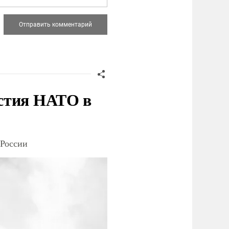
стия НАТО в
 России