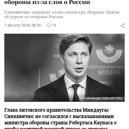
обороны из-за слов о России
Синкявичюс опроверг слова министра обороны Ливты
об угрозе со стороны России
7 августа 2026, 08:35
15
Фото: Mindaugas Kulbis/AP/TASS
Глава литовского правительства Миндаугас
Синкявичюс не согласился с высказываниями
министра обороны страны Робертаса Каунаса о
якобы растущей военной угрозе со стороны