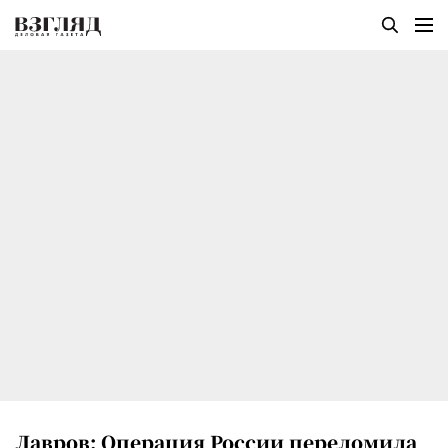
Лавров: Операция России переломила