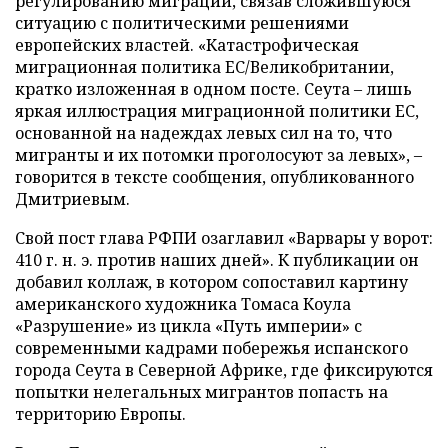
регулированию миграции, связав сложившуюся
ситуацию с политическими решениями
европейских властей. «Катастрофическая
миграционная политика ЕС/Великобритании,
кратко изложенная в одном посте. Сеута – лишь
яркая иллюстрация миграционной политики ЕС,
основанной на надеждах левых сил на то, что
мигранты и их потомки проголосуют за левых», –
говорится в тексте сообщения, опубликованного
Дмитриевым.
Свой пост глава РФПИ озаглавил «Варвары у ворот:
410 г. н. э. против наших дней». К публикации он
добавил коллаж, в котором сопоставил картину
американского художника Томаса Коула
«Разрушение» из цикла «Путь империи» с
современными кадрами побережья испанского
города Сеута в Северной Африке, где фиксируются
попытки нелегальных мигрантов попасть на
территорию Европы.