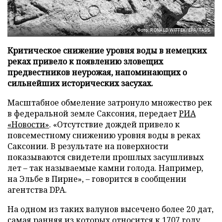
Фото: RONALD WITTEK/EPA/TASS
Критическое снижение уровня воды в немецких
реках привело к появлению зловещих
предвестников неурожая, напоминающих о
сильнейших исторических засухах.
Масштабное обмеление затронуло множество рек
в федеральной земле Саксония, передает
РИА
«Новости»
. «Отсутствие дождей привело к
повсеместному снижению уровня воды в реках
Саксонии. В результате на поверхности
показываются свидетели прошлых засушливых
лет – так называемые камни голода. Например,
на Эльбе в Пирне», – говорится в сообщении
агентства DPA.
На одном из таких валунов высечено более 20 дат,
самая ранняя из которых относится к 1707 году.