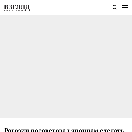
Рогозин посоветовал японцам сделать