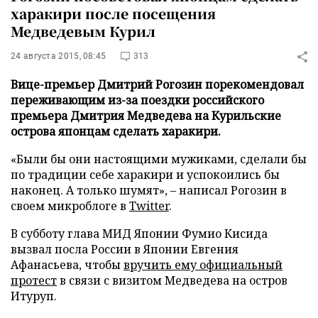
харакири после посещения
Медведевым Курил
24 августа 2015, 08:45
313
Вице-премьер Дмитрий Рогозин порекомендовал
переживающим из-за поездки российского
премьера Дмитрия Медведева на Курильские
острова японцам сделать харакири.
«Были бы они настоящими мужиками, сделали бы
по традиции себе харакири и успокоились бы
наконец. А только шумят», – написал Рогозин в
своем микроблоге в
Twitter
.
В субботу глава МИД Японии Фумио Кисида
вызвал посла России в Японии Евгения
Афанасьева, чтобы
вручить ему официальный
протест
в связи с визитом Медведева на остров
Итуруп.