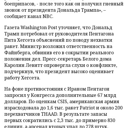
боеприпасов, - после того как он получил гневный
звонок от президента Дональда Трампа», –
сообщает канал NBC.
Газета Washington Post уточняет, что Дональд
Трамп потребовал от руководителя Пентагона
Пита Хегсета объяснений по поводу нехватки
ракет. Министр возложил ответственность на
Файнберга, обвинив его в сокрытии реального
положения дел. Пресс-секретарь Белого дома
Каролин Левитт опровергла слухи о конфликте,
подчеркнув, что президент высоко оценивает
работу Хегсета.
На фоне противостояния с Ираном Пентагон
запросил у Конгресса дополнительные 67 млрд
долларов. По оценкам CSIS, американская армия
израсходовала до 1,6 тыс. ракет Patriot и около 200
перехватчиков THAAD. В результате запасы
первых сократились с 2,3 тыс. до примерно 830
единиц, а арсенал вторых упал до 278 штук,