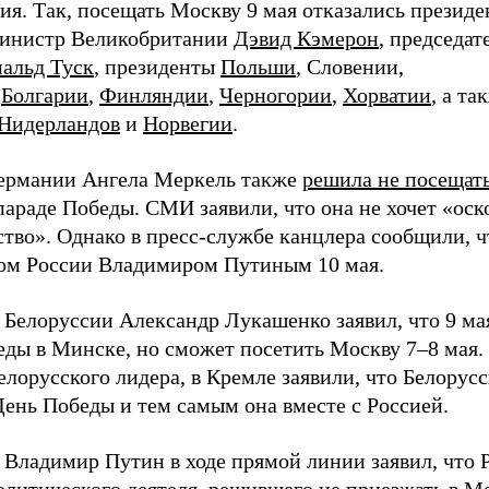
ия. Так, посещать Москву 9 мая отказались прези
инистр Великобритании
Дэвид Кэмерон
, председат
альд Туск
, президенты
Польши
, Словении,
,
Болгарии
,
Финляндии
,
Черногории
,
Хорватии
, а та
Нидерландов
и
Норвегии
.
ермании Ангела Меркель также
решила не посещат
параде Победы. СМИ заявили, что она не хочет «ос
ство». Однако в пресс-службе канцлера сообщили, 
ом России Владимиром Путиным 10 мая.
 Белоруссии Александр Лукашенко заявил, что 9 м
ды в Минске, но сможет посетить Москву 7–8 мая.
елорусского лидера, в Кремле заявили, что Белорус
ень Победы и тем самым она вместе с Россией.
 Владимир Путин в ходе прямой линии заявил, что 