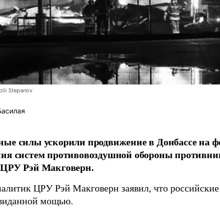
lii Stepanov
Басилая
ые силы ускорили продвижение в Донбассе на 
ния систем противовоздушной обороны противни
 ЦРУ Рэй Макговерн.
алитик ЦРУ Рэй Макговерн заявил, что российские 
евиданной мощью.