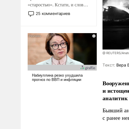
«старостью». Кстати, и слово-
то это уже стараются не
25 комментариев
использовать – так же, как
«бабка», «дед», – хотя бы в
образованной среде, потому
что оно уже несет негативные
коннотации.
@ REUTERS/Anato
Tекст:
Вера 
Вооруженн
и истоще
аналитик
Бывший ан
с ранее н