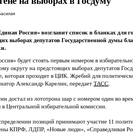
тене на выборах в Госдуму
Басилая
диная Россия» возглавит список в бланках для г
их выборах депутатов Государственной думы бла
и.
оссия» будет стоять первым номером в избирательн
ому округу на предстоящих выборах депутатов Гос
е, которая проходит в ЦИК. Жребий для политическ
енатор Александр Карелин, передает
ТАСС
.
сии достал из лототрона шар с номером один во вр
 в Центральной избирательной комиссии.
аспределении позиций принимают участие 11 полити
ены КПРФ, ЛДПР, «Новые люди», «Справедливая Ро