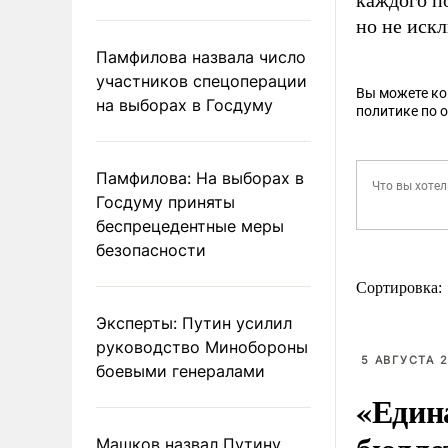
каждого п
но не иск
Памфилова назвала число
участников спецоперации
Вы можете к
на выборах в Госдуму
политике по 
Памфилова: На выборах в
Госдуму приняты
беспрецедентные меры
безопасности
Сортировка:
Эксперты: Путин усилил
руководство Минобороны
5 АВГУСТА 2
боевыми генералами
«Един
Машков назвал Путину