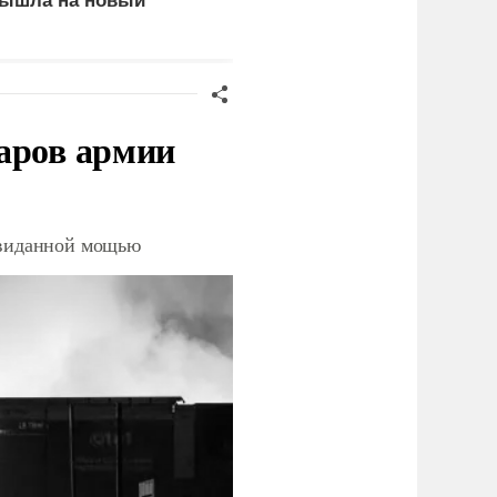
ышла на новый
вытворяют, когда их не
ровень
видят...
аров армии
невиданной мощью