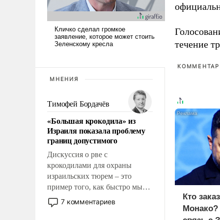
официальн
Голосовани
течение тр
КОММЕНТАРИ
МНЕНИЯ
Тимофей Бордачёв
«Большая крокодила» из
Израиля показала проблему
границ допустимого
Дискуссия о рве с
крокодилами для охраны
израильских тюрем – это
пример того, как быстро мы
Кто зака
двигаемся по пути
7 комментариев
Монако?
революционных изменений.
То, что несколько лет назад