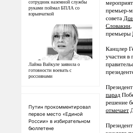
сотрудник наземной службы
мероприят
руками поймал БПЛА со
премьер-м
взрывчаткой
совета
Дон
Словакии
премьеры
Канцлер Г
участия в 
Лайма Вайкуле заявила о
правитель
готовности воевать с
президент
россиянами
Президент
парад
Побе
решение б
Путин прокомментировал
отмечает
Д
первое место «Единой
России» в избирательном
Президент
бюллетене