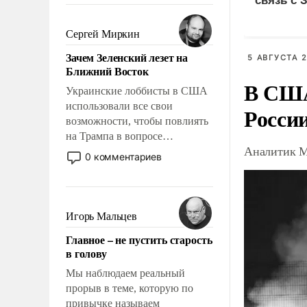
связь с 
было образом для
псевдонаучной фантастики,
Сергей Миркин
стало всерьез обсуждаемой
Зачем Зеленский лезет на
5 АВГУСТА 2
идеей.
Ближний Восток
В США
Украинские лоббисты в США
использовали все свои
Росси
возможности, чтобы повлиять
на Трампа в вопросе
Аналитик М
предоставления вооружений
0 комментариев
своим нанимателям. Вероятно,
кому-то из тех, кто
консультирует Киев, пришла в
голову мысль: хорошо бы
Игорь Мальцев
продемонстрировать, что
Главное – не пустить старость
Украина вступила в
в голову
вооруженное противостояние
с Ираном.
Мы наблюдаем реальный
прорыв в теме, которую по
привычке называем