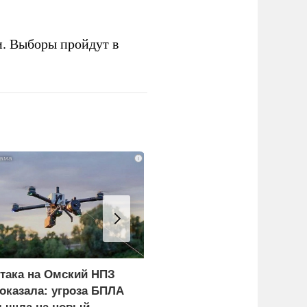
и. Выборы пройдут в
i
така на Омский НПЗ
Скрытая камера на
оказала: угроза БПЛА
пляже Крыма: Что люд