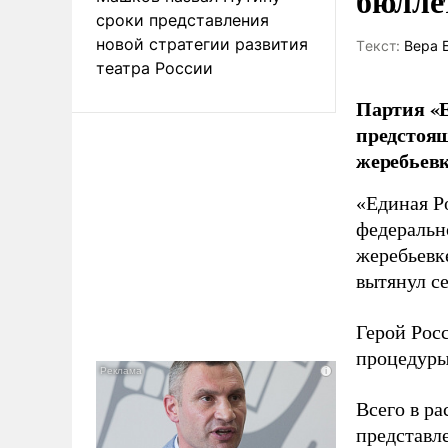
бюлле
сроки представления
новой стратегии развития
Tекст:
Вера 
театра России
Партия «Е
предстоящ
жеребьевк
«Единая Р
федеральн
жеребьевк
вытянул с
Герой Рос
процедуры
Всего в р
представл