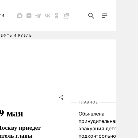
ТИ
НЕФТЬ И РУБЛЬ
ГЛАВНОЕ
9 мая
Объявлена
принудительная
Москву приедет
эвакуация детей в
итель главы
подконтрольном Киеву