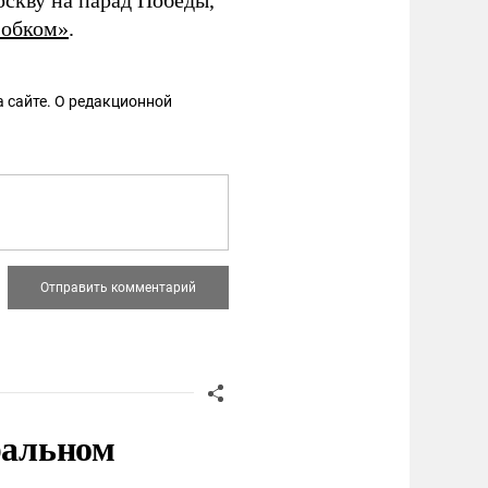
оскву на парад Победы,
 обком»
.
 сайте. О редакционной
ральном