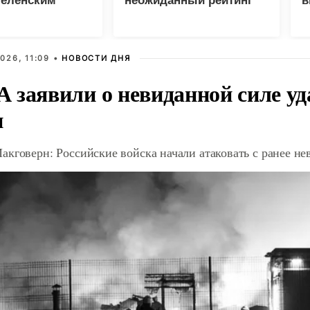
Зеленским
неожиданный рейтинг
в
у
026, 11:09 •
НОВОСТИ ДНЯ
 заявили о невиданной силе уд
и
акговерн: Российские войска начали атаковать с ранее 