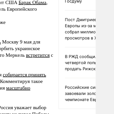
Госдуму
дент США
Барак Обама
,
ель Европейского
Пост Дмитриева о гибе
кже
Европы из-за мигранто
собрал миллион
просмотров в X
ь
Москву 9 мая для
корбить украинское
что Меркель
встретится
с
В РЖД сообщили о
четвертой попытке
продать Рижский вокза
ая
собирается принять
 Комментируя такое
Российские синхронис
сия
масштабно
завоевали золото на
чемпионате Европы
Россия уважает выбор