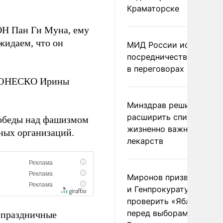
Краматорске
ОН Пан Ги Муна, ему
жидаем, что он
МИД России исключил
посредничество Герма
в переговорах по Украи
ря ЮНЕСКО Ирины
Минздрав решил
расширить список
Победы над фашизмом
жизненно важных
ных организаций.
лекарств
Миронов призвал Миню
и Генпрокуратуру
проверить «Яблоко»
перед выборами в
а праздничные