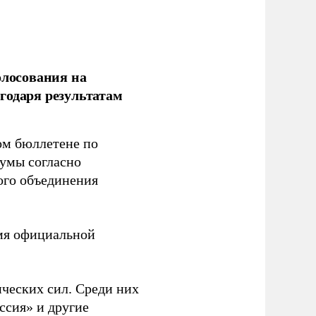
олосования на
годаря результатам
ом бюллетене по
думы согласно
ого объединения
емя официальной
ческих сил. Среди них
ссия» и другие