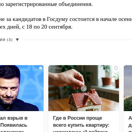
о зарегистрированные объединения.
е за кандидатов в Госдуму состоится в начале осен
ех дней, с 18 по 20 сентября.
И (3)
▼
i
i
зал взрыв в
Где в России проще
А
 Появилась
всего купить квартиру:
д