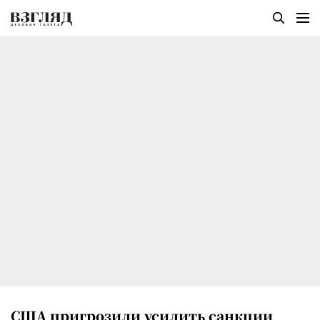
США пригрозили усилить санкции