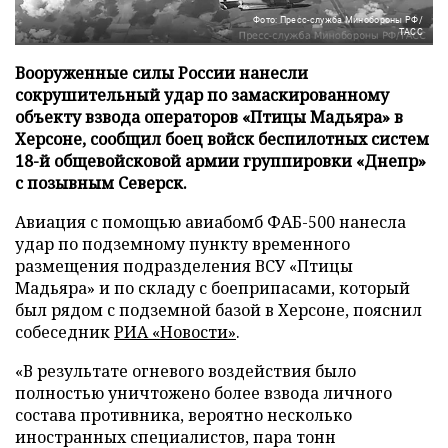
Фото: Пресс-служба Минобороны РФ/
ТАСС
Вооруженные силы России нанесли
сокрушительный удар по замаскированному
объекту взвода операторов «Птицы Мадьяра» в
Херсоне, сообщил боец войск беспилотных систем
18-й общевойсковой армии группировки «Днепр»
с позывным Северск.
Авиация с помощью авиабомб ФАБ-500 нанесла
удар по подземному пункту временного
размещения подразделения ВСУ «Птицы
Мадьяра» и по складу с боеприпасами, который
был рядом с подземной базой в Херсоне, пояснил
собеседник
РИА «Новости»
.
«В результате огневого воздействия было
полностью уничтожено более взвода личного
состава противника, вероятно несколько
иностранных специалистов, пара тонн