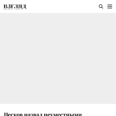
Песков назвал неуместными