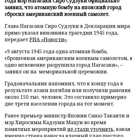
года мэр Нагасаки Сиро Судзуки официально
заявил, что атомную бомбу на японский город
сбросил американский военный самолет.
Глава Нагасаки Сиро Судзуки в Декларации мира
прямо указал виновника трагедии 1945 года,
передает
РИА «Новости»
.
«9 августа 1945 года одна атомная бомба,
сброшенная американским военным самолетом, в
одно мгновение разрушила город Нагасаки», –
заявил он на мемориальной церемонии.
Градоначальник напомнил, что к концу года в
результате атаки погибли или получили ранения
около 150 тыс. человек. Это составило примерно
две трети населения города на тот момент.
Ранее премьер-министр Японии Санаэ Такаити и
мэр Хиросимы Кадзуми Мацуи во время
памятных мероприятий
не стали уточнять
, какая
именно страна нанесла ядерный удар шестого