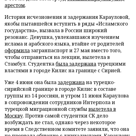
арестом
.
История исчезновения и задержания Карауловой,
якобы пытавшейся вступить в ряды «Исламского
государства», вызвала в России широкий
резонанс. Девушка, увлекавшаяся изучением
ислама и арабского языка, втайне от родителей
оформила
загранпаспорт и 27 мая вместо того,
чтобы отправиться на лекции, вылетела в
Стамбул. Студентка
была задержана
турецкими
властями в городе Килис на границе с Сирией.
Уже 4 июня она была
задержана
на турецко-
сирийской границе в городе Килис в составе
группы из 14 россиян, и утром 11 июня Караулова
в сопровождении сотрудников Интерпола и
турецкой миграционной службы
вылетела в
Москву
. Против самой студентки СК дело
возбуждать не стал, однако через некоторое
время в Следственном комитете заявили, что она
не прервала общение с джихадистами. Караулову,