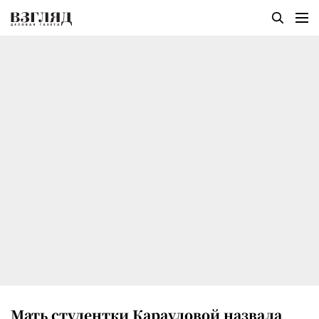
Мать студентки Карауловой назвала