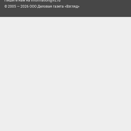
Пишите нам на
information@vz.ru
© 2005 — 2026 ООО Деловая газета «Взгляд»