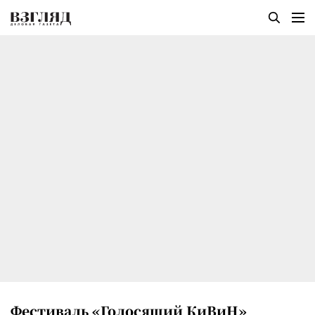
Фестиваль «Голосящий КиВиН»