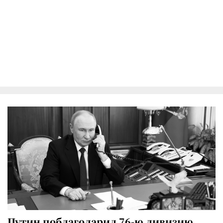
Путин поблагодарил 76-ю дивизию