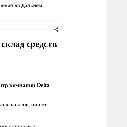
чения на Дальнем
Украине
остоке
склад средств
нтр компании Delta
сех запасов, пишет
тия остановило