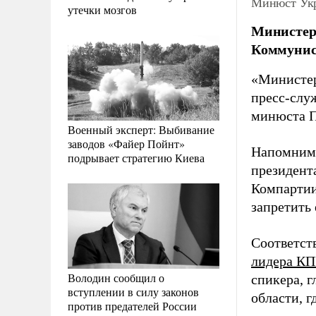
Минюст Укр
утечки мозгов
Министерс
Коммунист
«Министер
пресс-слу
минюста П
Военный эксперт: Выбивание
заводов «Файер Пойнт»
Напомним,
подрывает стратегию Киева
президент
Компартии
запретить 
Соответст
лидера КП
Володин сообщил о
спикера, 
вступлении в силу законов
области, 
против предателей России