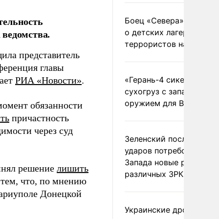
тельность
Боец «Севера» рассказ
 ведомства.
о детских лагерях
террористов на Украин
щила представитель
ференция главы
дает
РИА «Новости»
.
«Герань-4 сикер» пора
сухогруз с западным
оружием для ВСУ
момент обязанности
ть
причастность
имости через суд
Зеленский после ночны
ударов потребовал у
Запада новые ракеты д
ринял решение
лишить
различных ЗРК
 тем, что, по мнению
Мариуполе Донецкой
Украинские дроны