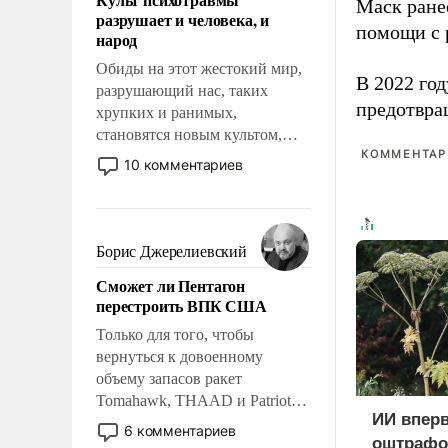
возможности.
Маск ран
разрушает и человека, и
помощи с 
народ
Обиды на этот жестокий мир,
В 2022 го
разрушающий нас, таких
предотвра
хрупких и ранимых,
становятся новым культом,
КОММЕНТАРИ
постепенно вытесняя и
10 комментариев
отменяя традиционное
требование к человеку – быть
мужественным и твердым под
ударами судьбы, брать на себя
Борис Джерелиевский
ответственность, помогать
Сможет ли Пентагон
слабым, идти вперед и
перестроить ВПК США
адаптироваться.
Только для того, чтобы
вернуться к довоенному
объему запасов ракет
Tomahawk, THAAD и Patriot
ИИ впер
США потребуется более трех
6 комментариев
оштрафо
лет. Даже небольшая война с