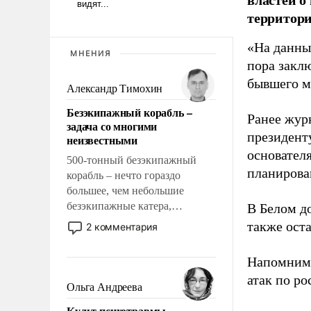
территори
«На данны
МНЕНИЯ
пора закл
бывшего м
Александр Тимохин
Безэкипажный корабль –
Ранее жур
задача со многими
президент
неизвестными
основател
500-тонный безэкипажный
планирова
корабль – нечто гораздо
большее, чем небольшие
безэкипажные катера,
В Белом д
применение которых уже
также оста
2 комментария
стало обыденностью. Задача по
созданию такого корабля очень
Напомним
сложна и амбициозна. Однако
атак по ро
и ее реализация радикально
Ольга Андреева
поднимет наши боевые
Культ психотравмы