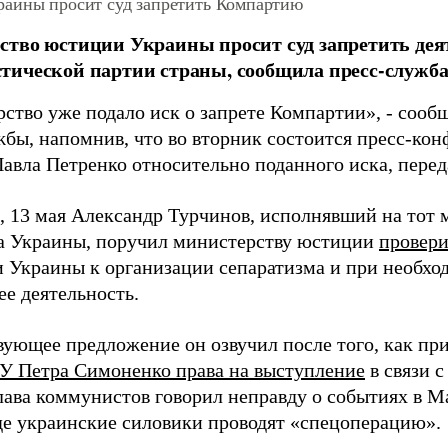
аины просит суд запретить Компартию
тво юстиции Украины просит суд запретить дея
ической партии страны, сообщила пресс-служба
ство уже подало иск о запрете Компартии», - сооб
жбы, напомнив, что во вторник состоится пресс-кон
авла Петренко относительно поданного иска, пере
 13 мая Александр Турчинов, исполнявший на тот 
а Украины, поручил министерству юстиции
провери
 Украины к организации сепаратизма и при необход
ее деятельность.
вующее предложение он озвучил после того, как п
У Петра Симоненко права на выступление
в связи с
глава коммунистов говорил неправду о событиях в 
где украинские силовики проводят «спецоперацию».