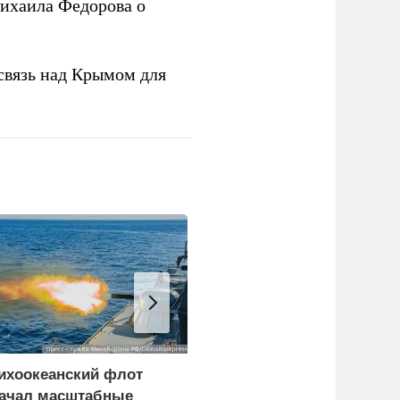
ихаила Федорова о
связь над Крымом для
ихоокеанский флот
В МИД назвали условия
ачал масштабные
прочного мира на