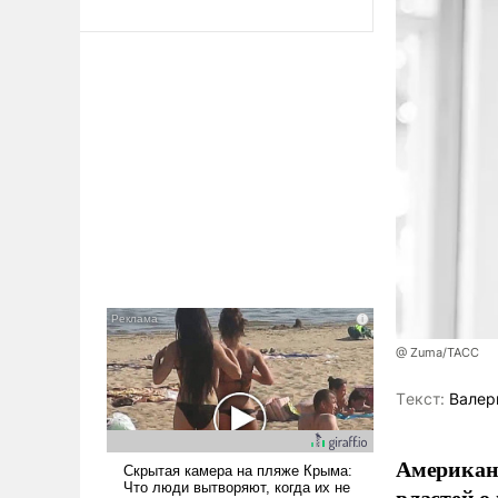
@ Zuma/ТАСС
Tекст:
Валер
Американ
властей о