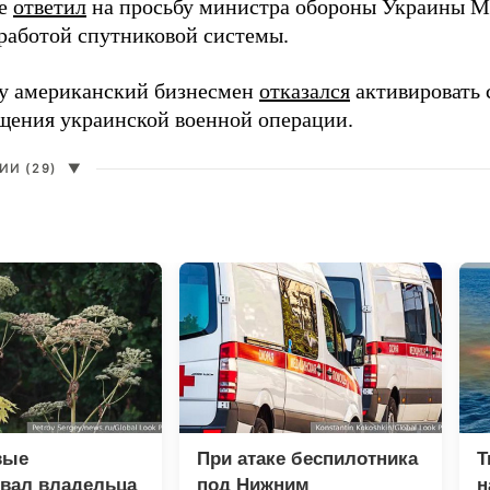
ее
ответил
на просьбу министра обороны Украины М
работой спутниковой системы.
ду американский бизнесмен
отказался
активировать 
щения украинской военной операции.
И (29)
▼
вые
При атаке беспилотника
Т
вал владельца
под Нижним
н