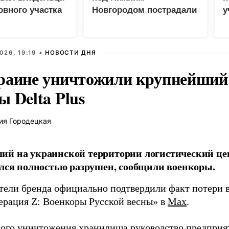
вного участка
Новгородом пострадали
у
евик
четыре человека
В
026, 19:19 •
НОВОСТИ ДНЯ
раине уничтожили крупнейший 
 Delta Plus
ия Городецкая
й на украинской территории логистический це
ался полностью разрушен, сообщили военкоры.
тели бренда официально подтвердили факт потери в
ерация Z: Военкоры Русской весны» в
Max
.
ного уничтожения хранилища руководство предприя