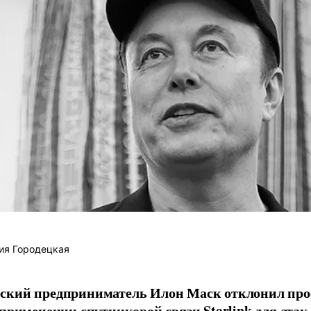
ия Городецкая
ский предприниматель Илон Маск отклонил про
 применении спутниковой связи Starlink для атак