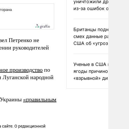
уничтожили друг друга
из-за ошибок оператор
Британцы подняли на
смех данные разведки
ел Петренко не
США об «угрозе России
ении руководителей
Ученые в США назвали 
ное производство
по
ягоды причиной
и Луганской народной
«взрывной» диареи
и Украины
«правильным
 сайте. О редакционной