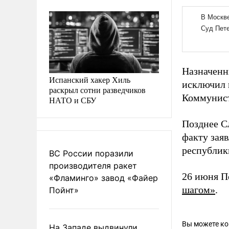
Назначенн
Испанский хакер Хиль
исключил
раскрыл сотни разведчиков
Коммунист
НАТО и СБУ
Позднее С
факту зая
республик
ВС России поразили
производителя ракет
26 июня П
«Фламинго» завод «Файер
шагом»
.
Пойнт»
Вы можете к
На Западе выдвинули