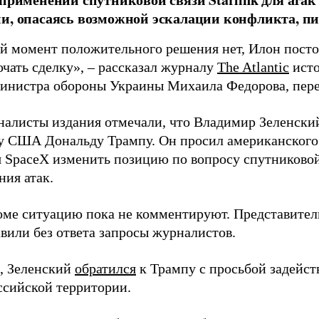
и, опасаясь возможной эскалации конфликта, пиш
й момент положительного решения нет, Илон постоя
ючать сделку», – рассказал журналу
The Atlantic
исто
инистра обороны Украины Михаила Федорова, пер
налисты издания отмечали, что Владимир Зеленски
у США Дональду Трампу. Он просил американского
я SpaceX изменить позицию по вопросу спутниковой
ния атак.
оме ситуацию пока не комментируют. Представите
вили без ответа запросы журналистов.
, Зеленский
обратился
к Трампу с просьбой задейств
ссийской территории.