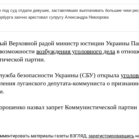
ый Верховной радой министр юстиции Украины Пав
 возможности
возбуждения уголовного дела
в отнош
ической партии.
лужба безопасности Украины (СБУ) открыла
уголов
вления луганского депутата-коммуниста о признани
и.
орошенко назвал запрет Коммунистической парти
омментировать материалы газеты ВЗГЛЯД,
зарегистрировавшись
на