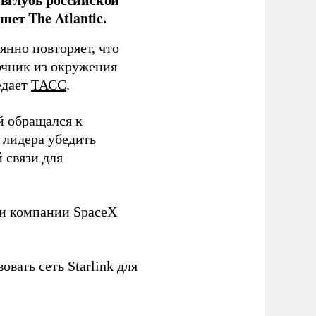
ет The Atlantic.
нно повторяет, что
чник из окружения
едает
ТАСС
.
й обращался к
 лидера убедить
 связи для
ли компании SpaceX
овать сеть Starlink для