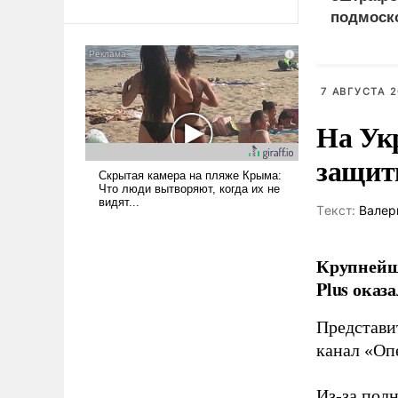
Ираном опустошила
подмоско
американские арсеналы.
за борщ
Сложившаяся ситуация
означает многолетний период
7 АВГУСТА 2
уязвимости США, например,
перед Китаем.
На Ук
защиты
Tекст:
Валер
Крупнейши
Plus оказ
Представи
канал «Оп
Из-за пол