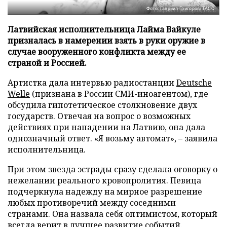
Фото: Гавриил Григоров/ТАСС
Латвийская исполнительница Лайма Вайкуле
призналась в намерении взять в руки оружие в
случае вооруженного конфликта между ее
страной и Россией.
Артистка дала интервью радиостанции
Deutsche
Welle
(признана в России СМИ-иноагентом), где
обсудила гипотетическое столкновение двух
государств. Отвечая на вопрос о возможных
действиях при нападении на Латвию, она дала
однозначный ответ. «Я возьму автомат», – заявила
исполнительница.
При этом звезда эстрады сразу сделала оговорку о
нежелании реального кровопролития. Певица
подчеркнула надежду на мирное разрешение
любых противоречий между соседними
странами. Она назвала себя оптимистом, который
всегда верит в лучшее развитие событий.