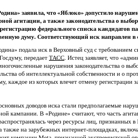
одина» заявила, что «Яблоко» допустило наруше
ной агитации, а также законодательства о выбор
регистрацию федерального списка кандидатов па
венную думу. Соответствующий иск направлен в с
одина» подала иск в Верховный суд с требованием с
 Госдуму, передает
ТАСС
. Истец заявляет, что «адм
многочисленные нарушения законодательства о выбор
ельства об интеллектуальной собственности и о про
му, каждое из которых влечет отмену регистрации 
основных доводов иска стали предполагаемые нару
ной кампании. В «Родине» считают, что часть агит
распространялась через ресурсы лиц, признанных 
 а также на зарубежных интернет-площадках, включа
жит компании Meta, признанной экстремистской ор