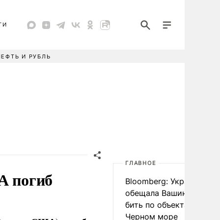
ТИ
НЕФТЬ И РУБЛЬ
ГЛАВНОЕ
А погиб
Bloomberg: Украина
обещала Вашингтону не
бить по объектам КТК в
Черном море