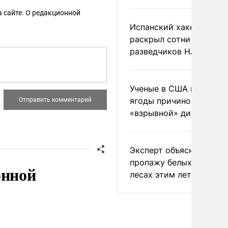
 сайте. О редакционной
Испанский хакер Хиль
раскрыл сотни
разведчиков НАТО и С
Ученые в США назвали 
ягоды причиной
«взрывной» диареи
Эксперт объяснил
пропажу белых грибов 
онной
лесах этим летом