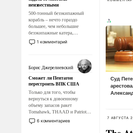
адаптироваться.
КОММЕНТАРИ
неизвестными
500-тонный безэкипажный
корабль – нечто гораздо
большее, чем небольшие
безэкипажные катера,
применение которых уже
1 комментарий
стало обыденностью. Задача по
созданию такого корабля очень
сложна и амбициозна. Однако
и ее реализация радикально
Борис Джерелиевский
поднимет наши боевые
Сможет ли Пентагон
возможности.
Суд Пете
перестроить ВПК США
арестова
Только для того, чтобы
Алексан
вернуться к довоенному
объему запасов ракет
Tomahawk, THAAD и Patriot
США потребуется более трех
7 АВГУСТА 2
6 комментариев
лет. Даже небольшая война с
The At
Ираном опустошила