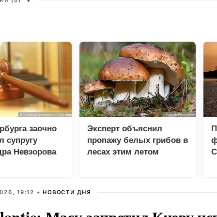
И (0)
▼
рбурга заочно
Эксперт объяснил
П
л супругу
пропажу белых грибов в
ф
дра Невзорова
лесах этим летом
С
026, 19:12 •
НОВОСТИ ДНЯ
lantic: Маск запретил Киеву ис