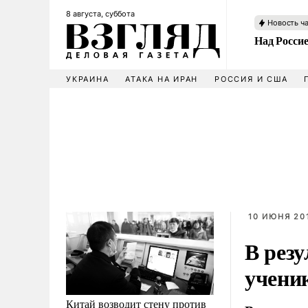
8 августа, суббота
Новость ч
Над Росси
УКРАИНА
АТАКА НА ИРАН
РОССИЯ И США
10 ИЮНЯ 201
В рез
учени
Китай возводит стену против