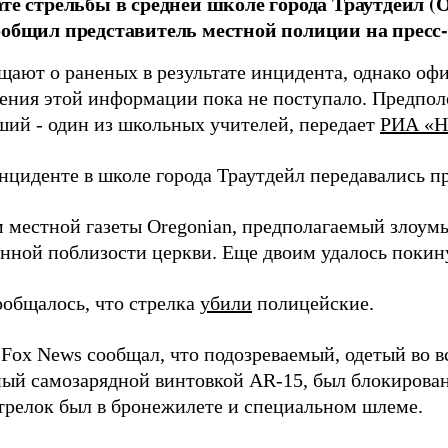
ате стрельбы в средней школе города Траутдейл 
ообщил представитель местной полиции на пресс
ают о раненых в результате инцидента, однако оф
ения этой информации пока не поступало. Предпол
ший - один из школьных учителей,
передает
РИА «Н
инциденте в школе города Траутдейл передавались п
 местной газеты Oregonian, предполагаемый злоу
нной поблизости церкви. Еще двоим удалось покин
ообщалось, что стрелка
убили
полицейские.
Fox News сообщал, что подозреваемый, одетый во в
ый самозарядной винтовкой AR-15, был блокирова
Стрелок был в бронежилете и специальном шлеме.