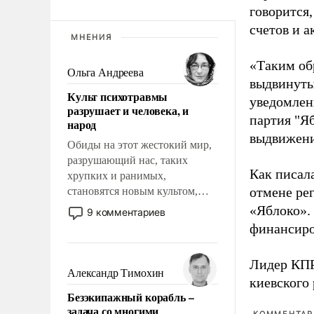
говорится,
счетов и 
МНЕНИЯ
«Таким об
Ольга Андреева
выдвинуты
Культ психотравмы
уведомлени
разрушает и человека, и
партия "Я
народ
выдвижения
Обиды на этот жестокий мир,
разрушающий нас, таких
Как писал
хрупких и ранимых,
отмене ре
становятся новым культом,
постепенно вытесняя и
«Яблоко».
9 комментариев
отменяя традиционное
финансиро
требование к человеку – быть
мужественным и твердым под
Лидер КП
ударами судьбы, брать на себя
Александр Тимохин
киевского
ответственность, помогать
Безэкипажный корабль –
слабым, идти вперед и
задача со многими