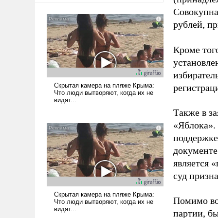
Совокупная
рублей, пр
Кроме тог
установле
избиратель
регистрац
Также в з
«Яблока».
поддержке
документе
является 
суд призн
Помимо во
партии, б