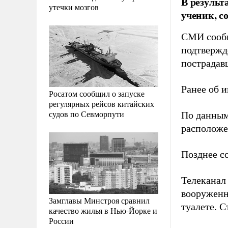
В результ
утечки мозгов
ученик, с
СМИ сообщ
подтвержд
пострадав
Ранее об 
Росатом сообщил о запуске
регулярных рейсов китайских
судов по Севморпути
По данным
расположе
Позднее с
Телеканал 
вооруженн
Замглавы Минстроя сравнил
туалете. 
качество жилья в Нью-Йорке и
России