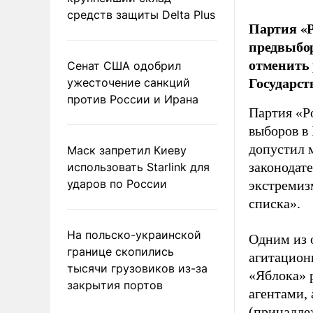
средств защиты Delta Plus
Партия «Р
предвыбор
отменить 
Сенат США одобрил
Государст
ужесточение санкций
против России и Ирана
Партия «Р
выборов в
допустил 
Маск запретил Киеву
законодат
использовать Starlink для
ударов по России
экстремиз
списка».
На польско-украинской
Одним из 
границе скопились
агитацион
тысячи грузовиков из-за
«Яблока» 
закрытия портов
агентами,
(принадле