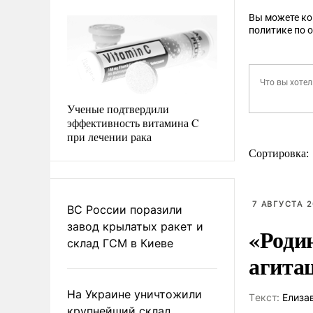
Вы можете к
политике по 
Ученые подтвердили
эффективность витамина C
при лечении рака
Сортировка:
7 АВГУСТА 2
ВС России поразили
завод крылатых ракет и
«Роди
склад ГСМ в Киеве
агита
На Украине уничтожили
Tекст:
Елиза
крупнейший склад