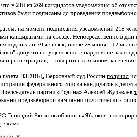
 что у 218 из 269 кандидатов уведомления об отсу
активов были подписаны до проведения предвыборног
разом, на момент подписания уведомлений 218 чело
ми кандидатами на съезде. Непосредственно в дни 
я подписали 39 человек, после 28 июня – 12 челов
блоко" допустила существенное нарушение законода
 и регистрации», – говорится в исковом заявлении
а газета ВЗГЛЯД, Верховный суд России
получил
ис
гистрации федерального списка кандидатов в депут
 Председатель партии «Родина» Алексей Журавлев
з
вании предвыборной кампании политических оппо
РФ Геннадий Зюганов
обвинил
«Яблоко» в игнорир
 режима.