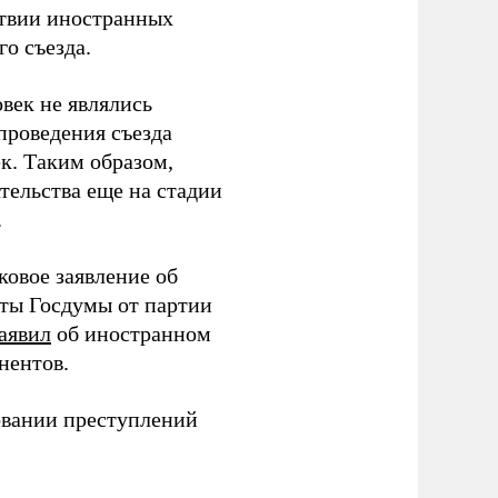
тствии иностранных
о съезда.
век не являлись
проведения съезда
ек. Таким образом,
тельства еще на стадии
.
ковое заявление об
аты Госдумы от партии
аявил
об иностранном
нентов.
овании преступлений