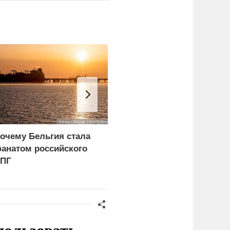
очему Бельгия стала
Зеленский спасает
анатом российского
самого ценного
ПГ
соратника за счет
разведки
пользовать