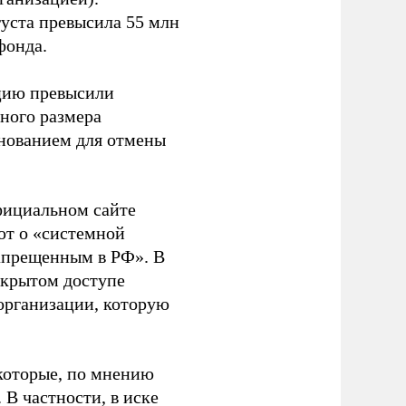
густа превысила 55 млн
фонда.
ацию превысили
ного размера
основанием для отмены
фициальном сайте
ют о «системной
апрещенным в РФ». В
ткрытом доступе
организации, которую
которые, по мнению
В частности, в иске