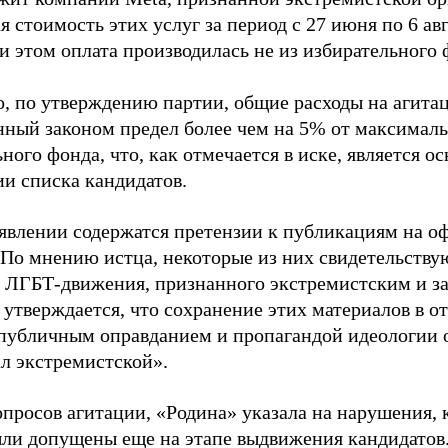
 стоимость этих услуг за период с 27 июня по 6 ав
и этом оплата производилась не из избирательного 
о, по утверждению партии, общие расходы на агит
нный законом предел более чем на 5% от максималь
ного фонда, что, как отмечается в иске, является 
ии списка кандидатов.
аявлении содержатся претензии к публикациям на о
 По мнению истца, некоторые из них свидетельству
 ЛГБТ-движения, признанного экстремистским и з
 утверждается, что сохранение этих материалов в о
«публичным оправданием и пропагандой идеологии 
ал экстремистской».
просов агитации, «Родина» указала на нарушения, 
ыли допущены еще на этапе выдвижения кандидатов. 