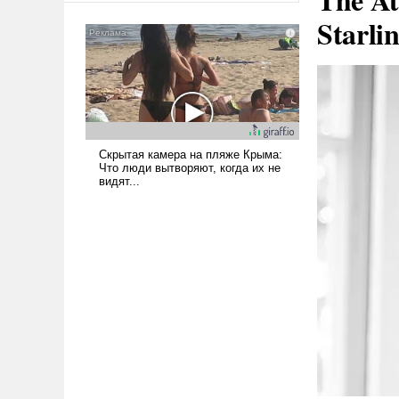
американские арсеналы.
Starli
Сложившаяся ситуация
означает многолетний период
уязвимости США, например,
перед Китаем.