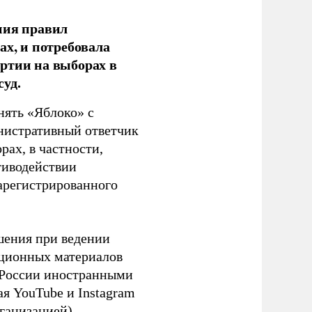
ния правил
ах, и потребовала
ртии на выборах в
уд.
нять «Яблоко» с
инистративный ответчик
ах, в частности,
тиводействии
зарегистрированного
шения при ведении
ационных материалов
в России иностранными
я YouTube и Instagram
ганизацией).