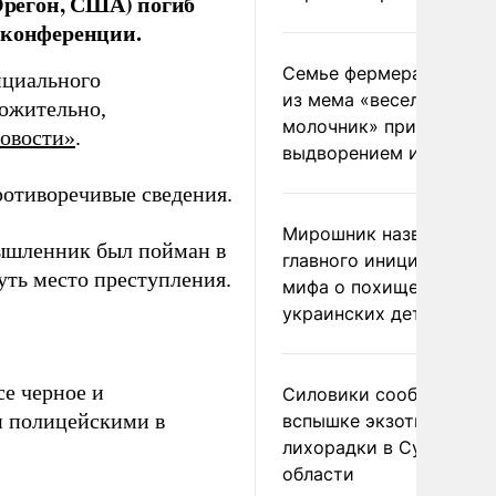
(Орегон, США) погиб
-конференции.
Семье фермера Уолкер
ициального
из мема «веселый
ожительно,
молочник» пригрозили
овости»
.
выдворением из Росси
ротиворечивые сведения.
Мирошник назвал
мышленник был пойман в
главного инициатора
уть место преступления.
мифа о похищении
украинских детей
се черное и
Силовики сообщили о
н полицейскими в
вспышке экзотической
лихорадки в Сумской
области