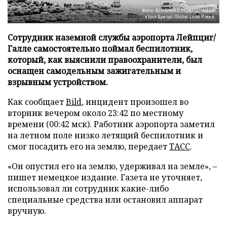
Фото: ECKEHARD SCHULZ/imago
stock&peopl/Global Look Press
Сотрудник наземной службы аэропорта Лейпциг/
Галле самостоятельно поймал беспилотник,
который, как выяснили правоохранители, был
оснащен самодельным зажигательным и
взрывным устройством.
Как сообщает
Bild
, инцидент произошел во
вторник вечером около 23:42 по местному
времени (00:42 мск). Работник аэропорта заметил
на летном поле низко летящий беспилотник и
смог посадить его на землю, передает
ТАСС
.
«Он опустил его на землю, удерживал на земле», –
пишет немецкое издание. Газета не уточняет,
использовал ли сотрудник какие-либо
специальные средства или остановил аппарат
вручную.