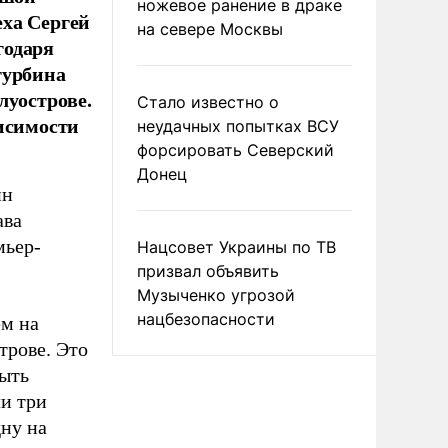
ножевое ранение в драке
еха Сергей
на севере Москвы
годаря
турбина
луострове.
Стало известно о
висимости
неудачных попытках ВСУ
форсировать Северский
Донец
ин
ава
мьер-
Нацсовет Украины по ТВ
призвал объявить
Музыченко угрозой
нацбезопасности
м на
трове. Это
быть
ли три
дну на