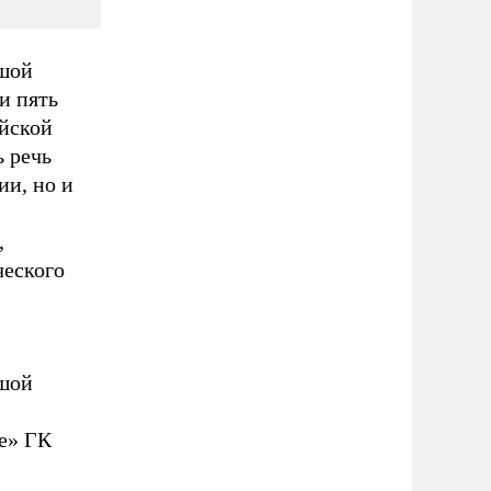
ьшой
и пять
ийской
 речь
ии, но и
,
ческого
ьшой
е» ГК