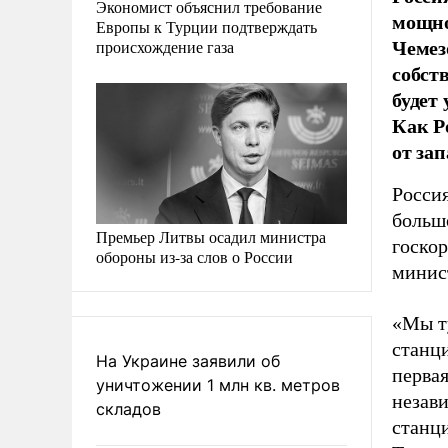
Экономист объяснил требование
мощнос
Европы к Турции подтверждать
Чемезо
происхождение газа
собст
будет
Как Р
от за
Россия
больш
Премьер Литвы осадил министра
госкор
обороны из-за слов о России
минис
«Мы т
станц
На Украине заявили об
перва
уничтожении 1 млн кв. метров
незави
складов
станци