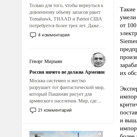
Только для того, чтобы вернуться к
Такие
довоенному объему запасов ракет
умели
Tomahawk, THAAD и Patriot США
от 100
потребуется более трех лет. Даже
небольшая война с Ираном
электр
4 комментария
опустошила американские
Siemen
арсеналы. Сложившаяся ситуация
предп
означает многолетний период
произ
уязвимости США, например, перед
Геворг Мирзаян
зараба
Китаем.
Россия ничего не должна Армении
их об
Москва системно и жестко
разрушает тот фантастический мир,
Экспе
который Пашинян рисует для
импорт
армянского населения. Мир, где
критич
политические прожекты будут
21 комментарий
постав
безусловно оплачиваться за счет
и выш
российских налогоплательщиков и
импор
где Еревану за свои поступки не
нужно отвечать.
более 