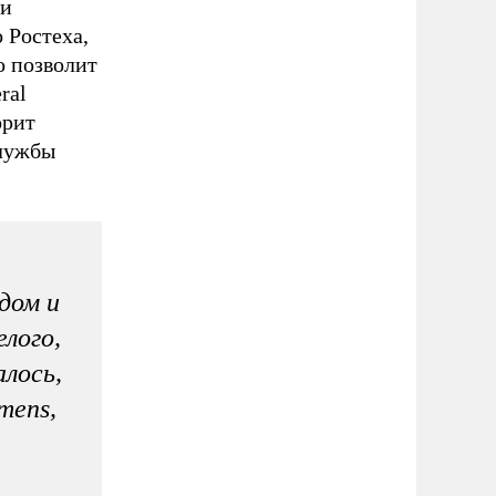
ии
 Ростеха,
о позволит
ral
орит
службы
дом и
лого,
алось,
mens,