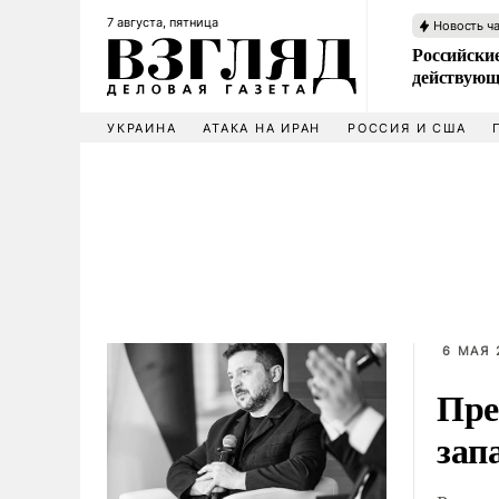
7 августа, пятница
Новость ч
Российские
действующ
УКРАИНА
АТАКА НА ИРАН
РОССИЯ И США
6 МАЯ 
Пре
зап