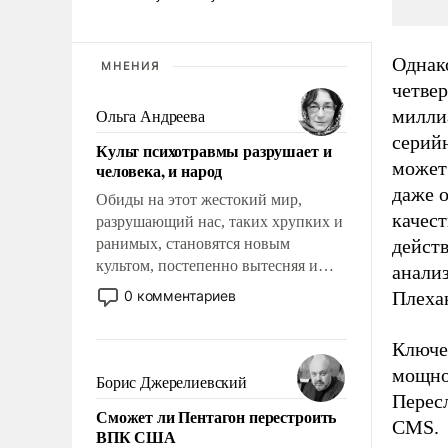
Однак
МНЕНИЯ
четвер
милли
Ольга Андреева
серий
Культ психотравмы разрушает и
может
человека, и народ
даже 
Обиды на этот жестокий мир,
качест
разрушающий нас, таких хрупких и
ранимых, становятся новым
дейст
культом, постепенно вытесняя и
анали
отменяя традиционное требование к
0 комментариев
Плеха
человеку – быть мужественным и
твердым под ударами судьбы, брать
Ключе
на себя ответственность, помогать
мощно
слабым, идти вперед и
Борис Джерелиевский
адаптироваться.
Перес
Сможет ли Пентагон перестроить
CMS.
ВПК США