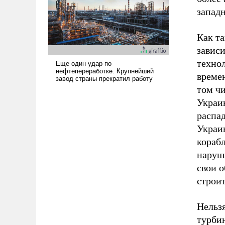
запад
Как та
завис
технол
време
том ч
Украи
распад
Украин
кораб
наруш
свои о
строи
Нельзя
турби