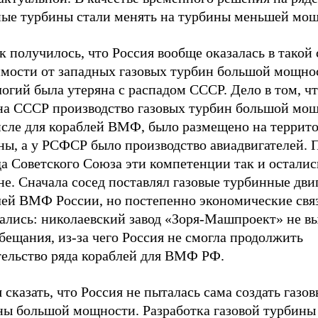
ные турбины стали менять на турбины меньшей мощ
к получилось, что Россия вообще оказалась в такой
имости от западных газовых турбин большой мощно
огий была утеряна с распадом СССР. Дело в том, чт
на СССР производство газовых турбин большой мощ
исле для кораблей ВМФ, было размещено на террит
ны, а у РСФСР было производство авиадвигателей. 
а Советского Союза эти компетенции так и осталис
е. Сначала сосед поставлял газовые турбинные дви
лей ВМФ России, но постепенно экономические свя
ались: николаевский завод «Зоря-Машпроект» не в
бещания, из-за чего Россия не смогла продолжить
тельство ряда кораблей для ВМФ РФ.
 сказать, что Россия не пыталась сама создать газо
ны большой мощности. Разработка газовой турбины