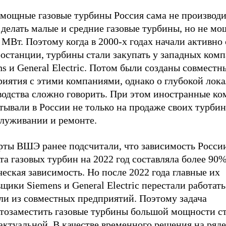
 мощные газовые турбины Россия сама не производ
 делать малые и средние газовые турбины, но не м
 МВт. Поэтому когда в 2000-х годах начали активно
останции, турбины стали закупать у западных комп
s и General Electric. Потом были созданы совместн
риятия с этими компаниями, однако о глубокой лок
водства сложно говорить. При этом иностранные к
тывали в России не только на продаже своих турбин,
служивании и ремонте.
рты ВШЭ ранее подсчитали, что зависимость Росси
а газовых турбин на 2022 год составляла более 90%,
еская зависимость. Но после 2022 года главные их
щики Siemens и General Electric перестали работать
ли из совместных предприятий. Поэтому задача
тозаместить газовые турбины большой мощности с
актуальной. В качестве временного решения на ряде