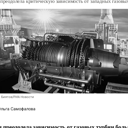
 преодолела критическую зависимость от западных газовы
й Биятов/РИА Новости
льга Самофалова
я преодолела зависимость от газовых турбин бол