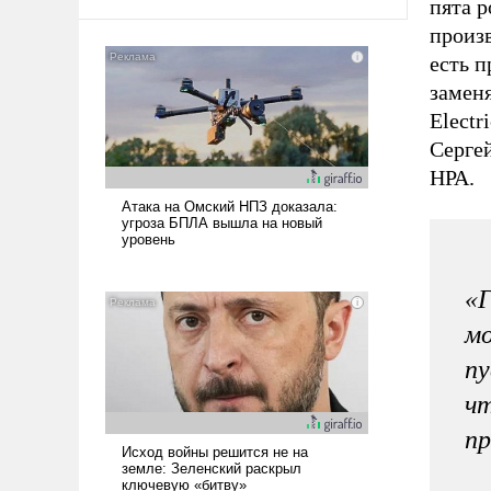
пята 
произв
есть 
заменя
Electr
Серге
НРА.
«Г
мо
пу
чт
пр