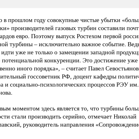
о в прошлом году совокупные чистые убытки «бол
ки» производителей газовых турбин составили почт
ардов евро. Поэтому выпуск Ростехом первой росс
ной турбины – исключительно важное событие. Ведь
 идти уже не только о замещении западной продукц
о потенциальной конкуренции. Это достижение уже
венно иного порядка», – считает Павел Севостьянов
вительный госсоветник РФ, доцент кафедры полити
за и социально-психологических процессов РЭУ им.
нова.
вым моментом здесь является то, что турбины бол
сти стали производить серийно, отмечает Николай
лавский, руководитель направления «Сопровождени