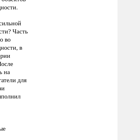
ности.
 сильной
сти? Часть
о во
ности, в
ории
После
ь на
гатели для
зи
ыполнил
вые