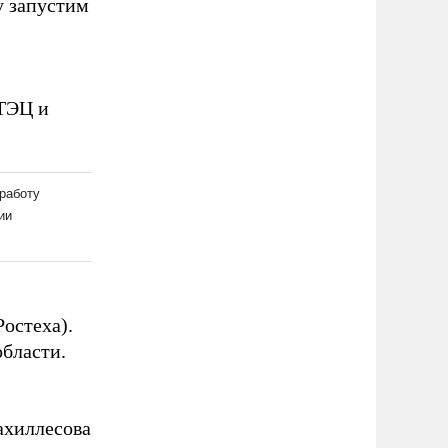
у запустим
ТЭЦ и
остеха).
бласти.
ахиллесова