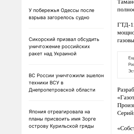
Таман
полно
У побережья Одессы после
взрыва загорелось судно
ГТД-1
мощно
Сикорский призвал обсудить
газовы
уничтожение российских
ракет над Украиной
ВС России уничтожили эшелон
техники ВСУ в
Разра
Днепропетровской области
«Газо
Произ
Япония отреагировала на
Серийн
планы присвоить имя Зорге
острову Курильской гряды
«Собс