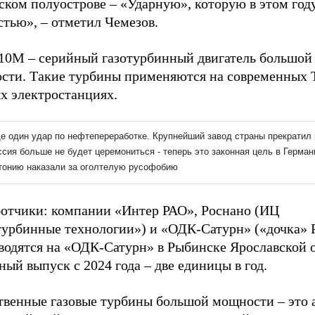
ском полуострове – «Ударную», которую в этом год
стью», – отметил Чемезов.
10М – серийный газотурбинный двигатель большой
сти. Такие турбины применяются на современных 
х электростанциях.
ботчики: компании «Интер РАО», Роснано (ИЦ
турбинные технологии») и «ОДК-Сатурн» («дочка» Р
водятся на «ОДК-Сатурн» в Рыбинске Ярославской о
ый выпуск с 2024 года – две единицы в год.
твенные газовые турбины большой мощности – это 