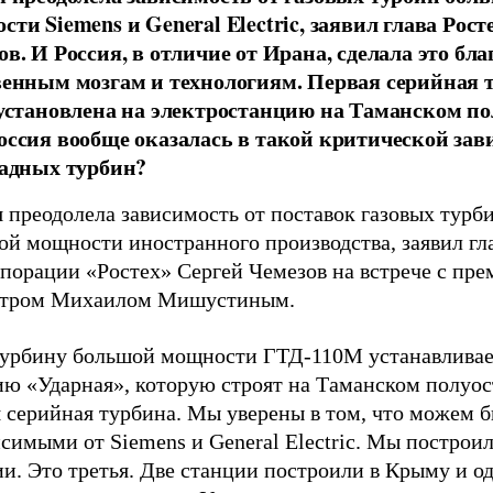
ти Siemens и General Electric, заявил глава Рост
в. И Россия, в отличие от Ирана, сделала это бла
венным мозгам и технологиям. Первая серийная 
 установлена на электростанцию на Таманском по
оссия вообще оказалась в такой критической за
падных турбин?
 преодолела зависимость от поставок газовых турб
ой мощности иностранного производства, заявил гл
порации «Ростех» Сергей Чемезов на встрече с пре
тром Михаилом Мишустиным.
урбину большой мощности ГТД-110М устанавливае
ию «Ударная», которую строят на Таманском полуос
я серийная турбина. Мы уверены в том, что можем 
симыми от Siemens и General Electric. Мы построи
и. Это третья. Две станции построили в Крыму и о