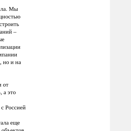
ила. Мы
ощностью
 строить
аний –
ые
ализации
омпании
 но и на
и от
 а это
 с Россией
тала еще
 объектов