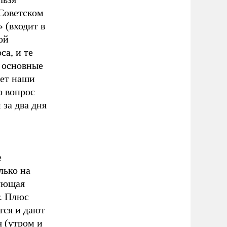
 Советском
 (входит в
ой
са, и те
 основные
лет наши
о вопрос
 за два дня
е
лько на
рующая
. Плюс
тся и дают
я (утром и