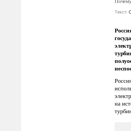
Почему
Tекст:
О
Росси
госуд
элект
турби
полуо
неспо
Россия
испол
элект
на ист
турби