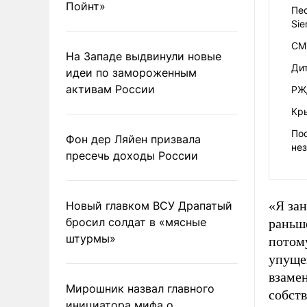
Пойнт»
Пе
Si
СМ
На Западе выдвинули новые
Ди
идеи по замороженным
активам России
РЖД
Кр
По
Фон дер Ляйен призвала
не
пресечь доходы России
«Я зан
Новый главком ВСУ Драпатый
бросил солдат в «мясные
раньше
штурмы»
потому
упущен
взаме
Мирошник назвал главного
собст
инициатора мифа о