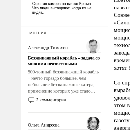
назва
Союзе 
«Сило
мощнос
МНЕНИЯ
мощно
технол
Александр Тимохин
заводы
Безэкипажный корабль – задача со
времен
многими неизвестными
хотят 
500-тонный безэкипажный корабль
– нечто гораздо большее, чем
Со сп
небольшие безэкипажные катера,
выраба
применение которых уже стало
удовол
обыденностью. Задача по созданию
2 комментария
такого корабля очень сложна и
этом в
амбициозна. Однако и ее
мощно
реализация радикально поднимет
газот
наши боевые возможности.
Ольга Андреева
энерги