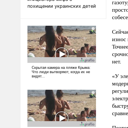
газот
похищении украинских детей
просто
собес
Сейча
износ 
Точнее
срочно
нет.
«У эл
модер
регул
электр
быстр
сравн
Поэто