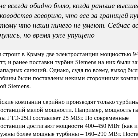
е всегда обидно было, когда раньше высше
ководство говорило, что все за границей ку
тому что наши ничего не умеют. Сейчас в
нулись, но время уже упущено
я строит в Крыму две электростанции мощностью 9
тт, и ранее поставки турбин Siemens на них были 
западных санкций. Однако, судя по всему, выход был
урбины были поставлены некими сторонними компа
ой Siemens.
йские компании серийно производят только турбины
ростанций малой мощности. Например, мощность га
ны ГТЭ-25П составляет 25 МВт. Но современные
ростанции достигают мощности 400–450 МВт (как и
нужны более мощные турбины – 160–290 МВт. Поста