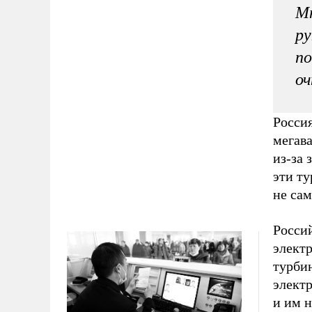
Мн
ру
по
оч
Росси
мегава
из-за 
эти т
не сам
Росси
элект
турби
элект
и им 