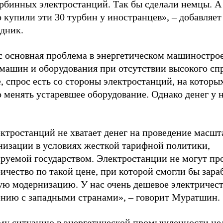
урбинных электростанций. Так бы сделали немцы. А
 купили эти 30 турбин у иностранцев», – добавляет
едник.
с основная проблема в энергетическом машиностро
машин и оборудования при отсутствии высокого спр
, спрос есть со стороны электростанций, на которы
 менять устаревшее оборудование. Однако денег у н
ектростанций не хватает денег на проведение масш
низации в условиях жесткой тарифной политики,
ируемой государством. Электростанции не могут пр
ичество по такой цене, при которой смогли бы зара
ую модернизацию. У нас очень дешевое электричест
ению с западными странами», – говорит Муратшин.
му ситуацию в энергетической промышленности не