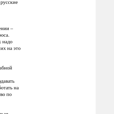
 русские
ении –
оса.
х надо
их на это
табной
одавать
ботать на
во по
льзя