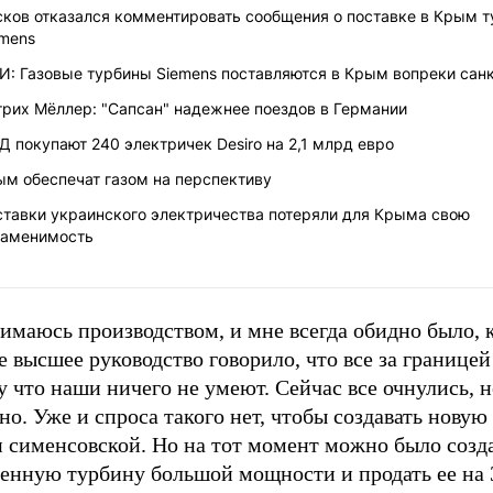
сков отказался комментировать сообщения о поставке в Крым т
emens
И: Газовые турбины Siemens поставляются в Крым вопреки сан
трих Мёллер: "Сапсан" надежнее поездов в Германии
 покупают 240 электричек Desiro на 2,1 млрд евро
ым обеспечат газом на перспективу
ставки украинского электричества потеряли для Крыма свою
заменимость
имаюсь производством, и мне всегда обидно было, 
 высшее руководство говорило, что все за границей
 что наши ничего не умеют. Сейчас все очнулись, н
о. Уже и спроса такого нет, чтобы создавать новую
н сименсовской. Но на тот момент можно было созд
венную турбину большой мощности и продать ее на 