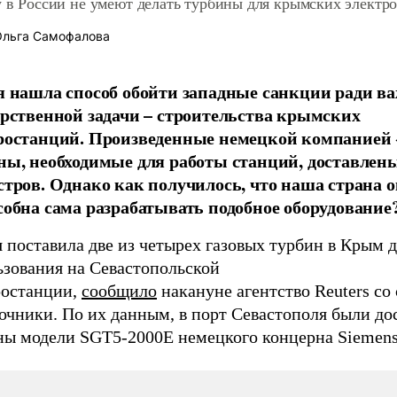
 в России не умеют делать турбины для крымских электр
льга Самофалова
я нашла способ обойти западные санкции ради 
арственной задачи – строительства крымских
ростанций. Произведенные немецкой компанией
ны, необходимые для работы станций, доставлен
стров. Однако как получилось, что наша страна о
собна сама разрабатывать подобное оборудование
 поставила две из четырех газовых турбин в Крым 
ьзования на Севастопольской
ростанции,
сообщило
накануне агентство Reuters со
очники. По их данным, в порт Севастополя были до
ны модели SGT5-2000E немецкого концерна Siemens