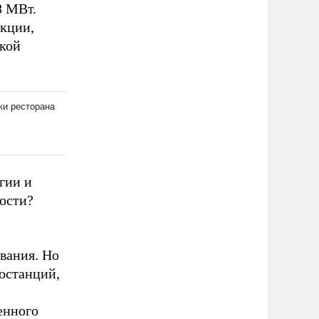
8 МВт.
нкции,
кой
гии и
ости?
вания. Но
останций,
енного