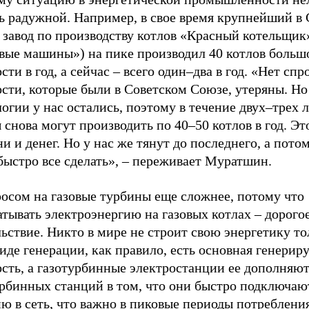
ть радужной. Например, в свое время крупнейший в
завод по производству котлов «Красный котельщик»
вые машины») на пике производил 40 котлов больш
ти в год, а сейчас – всего один–два в год. «Нет спро
сти, которые были в Советском Союзе, утеряны. Но
огии у нас остались, поэтому в течение двух–трех 
 снова могут производить по 40–50 котлов в год. Эт
и и денег. Но у нас же тянут до последнего, а потом
быстро все сделать», – переживает Муратшин.
росом на газовые турбины еще сложнее, потому что
тывать электроэнергию на газовых котлах – дорого
ьствие. Никто в мире не строит свою энергетику то
иде генерации, как правило, есть основная генери
сть, а газотурбинные электростанции ее дополняют
урбинных станций в том, что они быстро подключаю
ю в сеть, что важно в пиковые периоды потреблени