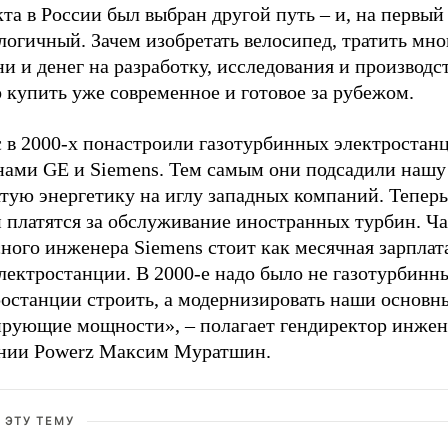
та в России был выбран другой путь – и, на первый 
логичный. Зачем изобретать велосипед, тратить мно
и и денег на разработку, исследования и производст
 купить уже современное и готовое за рубежом.
с в 2000-х понастроили газотурбинных электростан
нами GE и Siemens. Тем самым они подсадили нашу 
атую энергетику на иглу западных компаний. Тепер
и платятся за обслуживание иностранных турбин. Ч
ного инженера Siemens стоит как месячная зарплат
лектростанции. В 2000-е надо было не газотурбинн
ростанции строить, а модернизировать наши основн
ирующие мощности», – полагает гендиректор инже
нии Powerz Максим Муратшин.
 ЭТУ ТЕМУ