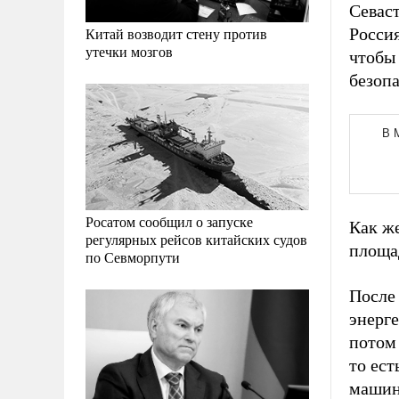
Севас
Росси
Китай возводит стену против
утечки мозгов
чтобы
безоп
Росатом сообщил о запуске
Как же
регулярных рейсов китайских судов
площа
по Севморпути
После 
энерг
потом 
то ест
машин