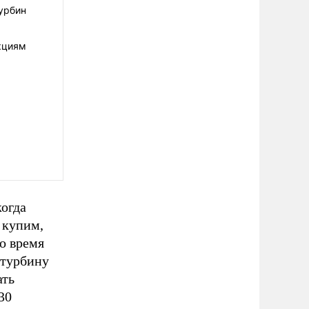
урбин
кциям
когда
 купим,
о время
 турбину
ать
30