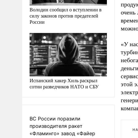
продук
Володин сообщил о вступлении в
очень 
силу законов против предателей
времен
России
можно
«У на
турби
небог
деньг
сервис
Испанский хакер Хиль раскрыл
этой э
сотни разведчиков НАТО и СБУ
элект
генер
компа
ВС России поразили
производителя ракет
НА
«Фламинго» завод «Файер