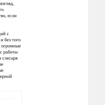
взгляд,
го
во, если
ций с
и без того
ь огромные
ас работы
а слесаря
ые
ые
нерной