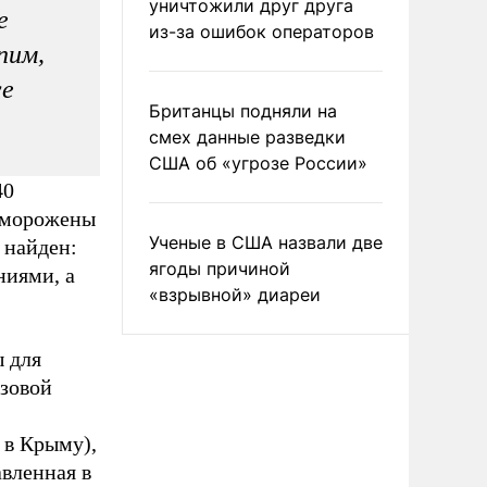
уничтожили друг друга
е
из-за ошибок операторов
пим,
се
Британцы подняли на
смех данные разведки
США об «угрозе России»
40
заморожены
Ученые в США назвали две
 найден:
ягоды причиной
ниями, а
«взрывной» диареи
 для
зовой
 в Крыму),
вленная в