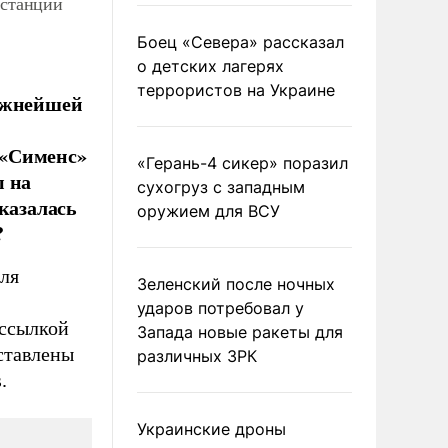
останций
Боец «Севера» рассказал
о детских лагерях
террористов на Украине
важнейшей
 «Сименс»
«Герань-4 сикер» поразил
ы на
сухогруз с западным
казалась
оружием для ВСУ
?
для
Зеленский после ночных
ударов потребовал у
 ссылкой
Запада новые ракеты для
ставлены
различных ЗРК
.
Украинские дроны