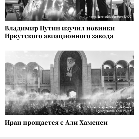
Фото: Евгений Мессман/ТАСС
Владимир Путин изучил новинки
Иркутского авиационного завода
Фото: Sobhan Farajvan/Keystone Press
Agency/Global Look Press
Иран прощается с Али Хаменеи