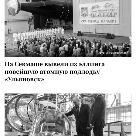
Фото: vk.ru/aosevmash
На Севмаше вывели из эллинга
новейшую атомную подлодку
«Ульяновск»