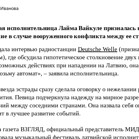
 Иванова
я исполнительница Лайма Вайкуле призналась в
ие в случае вооруженного конфликта между ее ст
дала интервью радиостанции
Deutsche Welle
(призна
), где обсудила гипотетическое столкновение двух 
возможных действиях при нападении на Латвию, она
возьму автомат», – заявила исполнительница.
везда эстрады сразу сделала оговорку о нежелании
ития. Певица подчеркнула надежду на мирное раз
чий между соседними странами. Она назвала себя 
ит в лучшее развитие событий.
а газета ВЗГЛЯД, официальный представитель МИД
овала
музыкальный фестиваль латвийской исполнит