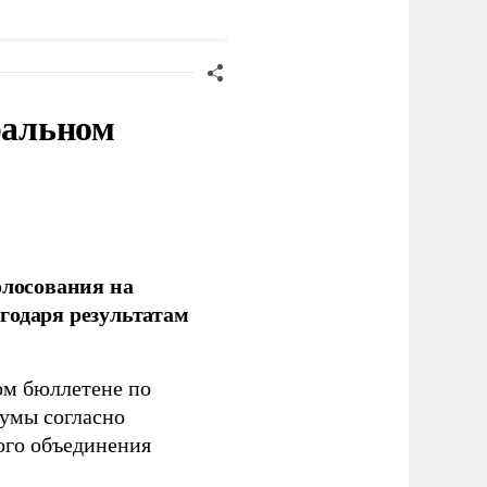
ценарию
уровень
ральном
олосования на
годаря результатам
ом бюллетене по
думы согласно
ого объединения