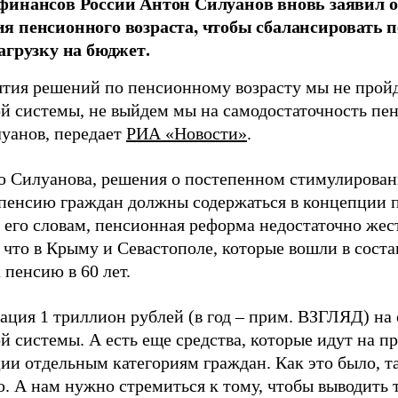
инансов России Антон Силуанов вновь заявил о
 пенсионного возраста, чтобы сбалансировать 
агрузку на бюджет.
ятия решений по пенсионному возрасту мы не прой
й системы, не выйдем мы на самодостаточность пен
луанов, передает
РИА «Новости»
.
 Силуанова, решения о постепенном стимулирован
 пенсию граждан должны содержаться в концепции
о его словам, пенсионная реформа недостаточно же
 что в Крыму и Севастополе, которые вошли в сост
 пенсию в 60 лет.
тация 1 триллион рублей (в год – прим. ВЗГЛЯД) на
й системы. А есть еще средства, которые идут на п
и отдельным категориям граждан. Как это было, так
. А нам нужно стремиться к тому, чтобы выводить т