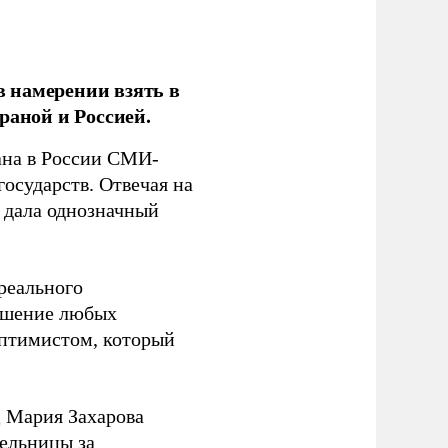
 намерении взять в
раной и Россией.
на в России СМИ-
государств. Отвечая на
 дала однозначный
 реального
решение любых
оптимистом, который
 Мария Захарова
ельницы за