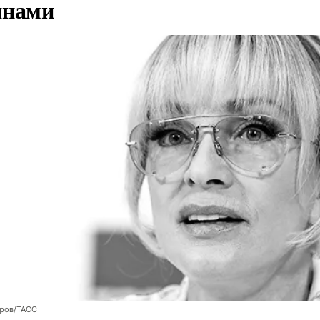
янами
оров/ТАСС