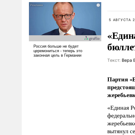
псевдонаучной фантастики,
стало всерьез обсуждаемой
идеей.
5 АВГУСТА 2
«Един
бюлле
Tекст:
Вера 
Партия «Е
предстоящ
жеребьевк
«Единая Р
федеральн
жеребьевк
вытянул с