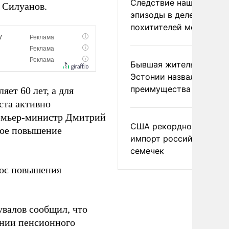
Следствие нашло новы
 Силуанов.
эпизоды в деле
похитителей москвичек
Бывшая жительница
Эстонии назвала главн
преимущества России
ет 60 лет, а для
ста активно
ремьер-министр Дмитрий
США рекордно нарасти
кое повышение
импорт российских
семечек
рос повышения
увалов сообщил, что
нии пенсионного