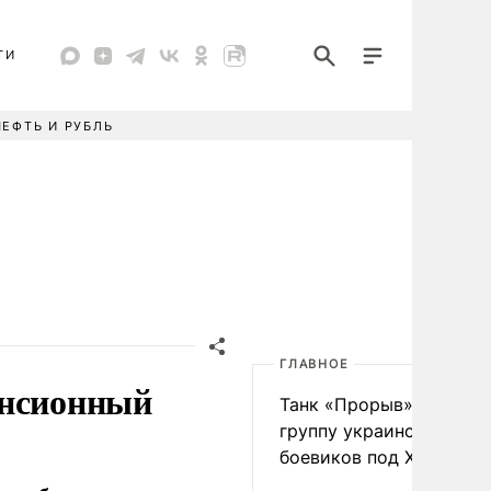
ТИ
НЕФТЬ И РУБЛЬ
ГЛАВНОЕ
енсионный
Танк «Прорыв» уничто
группу украинских
боевиков под Харьково