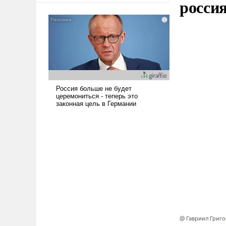
росси
@ Гавриил Григ