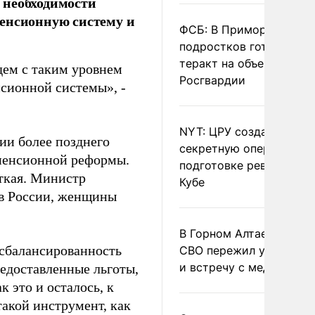
 необходимости
пенсионную систему и
ФСБ: В Приморье трое
подростков готовили
теракт на объекте
дем с таким уровнем
Росгвардии
сионной системы», -
NYT: ЦРУ создало
ии более позднего
секретную опергруппу 
 пенсионной реформы.
подготовке революции 
сткая. Министр
Кубе
ав России, женщины
В Горном Алтае участн
 сбалансированность
СВО пережил удар мол
и встречу с медведем
редоставленные льготы,
 это и осталось, к
акой инструмент, как