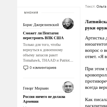
Tекст:
Ольга
МНЕНИЯ
Латвийска
Борис Джерелиевский
руки оруж
Сможет ли Пентагон
перестроить ВПК США
Артистка 
иноагентом
Только для того, чтобы
вопрос о 
вернуться к довоенному
объему запасов ракет
ответ. «Я 
Tomahawk, THAAD и Patriot
США потребуется более трех
0 комментариев
При этом з
лет. Даже небольшая война с
кровопрол
Ираном опустошила
противоре
американские арсеналы.
Сложившаяся ситуация
всегда вер
Геворг Мирзаян
означает многолетний период
Россия ничего не должна
уязвимости США, например,
Как писал
Армении
перед Китаем.
раскритик