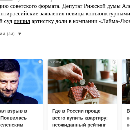
цию советского формата. Депутат Рижской думы Ал
нтироссийские заявления певицы конъюнктурными
й суд
лишил
артистку доли в компании «Лайма-Люк
И (83)
▼
i
i
зал взрыв в
Где в России проще
В
 Появилась
всего купить квартиру:
н
Зеленским
неожиданный рейтинг
н