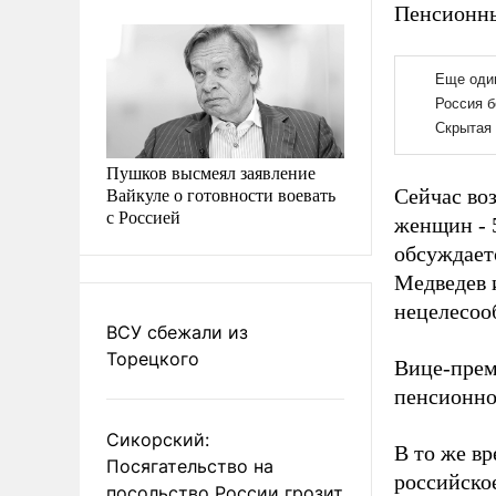
Пенсионны
Пушков высмеял заявление
Вайкуле о готовности воевать
Сейчас воз
с Россией
женщин - 
обсуждает
Медведев 
нецелесоо
ВСУ сбежали из
Торецкого
Вице-прем
пенсионно
Сикорский:
В то же в
Посягательство на
российско
посольство России грозит