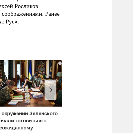
ексей Росликов
 соображениями. Ранее
с Рус».
i
 окружении Зеленского
Атака на Омский НПЗ
ачали готовиться к
доказала: угроза БПЛА
еожиданному
вышла на новый