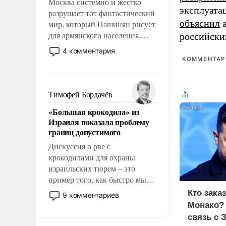
Москва системно и жестко
эксплуата
разрушает тот фантастический
объяснил
а
мир, который Пашинян рисует
российски
для армянского населения.
Мир, где этому населению все
4 комментария
должны просто по
КОММЕНТАРИ
определению, где его
политические прожекты будут
беспрекословно оплачиваться
Тимофей Бордачёв
за счет российских
«Большая крокодила» из
налогоплательщиков и где за
Израиля показала проблему
свои поступки не нужно
границ допустимого
отвечать.
Дискуссия о рве с
крокодилами для охраны
израильских тюрем – это
пример того, как быстро мы
двигаемся по пути
Кто зака
9 комментариев
революционных изменений.
Монако?
То, что несколько лет назад
связь с 
было образом для