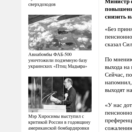
Министр ф
сверхдоходов
повышения
снизить н
«Без прин
пенсионно
сказал Си
Авиабомбы ФАБ-500
По мнению
уничтожили подземную базу
украинских «Птиц Мадьяра»
выхода на
Сейчас, п
напомнил,
выходят на
«У нас до
пенсионно
Мэр Хиросимы выступил с
преференци
критикой России в годовщину
американской бомбардировки
сожалению