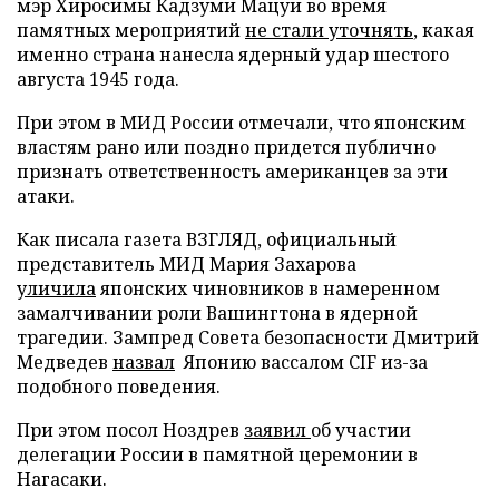
мэр Хиросимы Кадзуми Мацуи во время
памятных мероприятий
не стали уточнять
, какая
именно страна нанесла ядерный удар шестого
августа 1945 года.
При этом в МИД России отмечали, что японским
властям рано или поздно придется публично
признать ответственность американцев за эти
атаки.
Как писала газета ВЗГЛЯД, официальный
представитель МИД Мария Захарова
уличила
японских чиновников в намеренном
замалчивании роли Вашингтона в ядерной
трагедии. Зампред Совета безопасности Дмитрий
Медведев
назвал
Японию вассалом CIF из-за
подобного поведения.
При этом посол Ноздрев
заявил
об участии
делегации России в памятной церемонии в
Нагасаки.