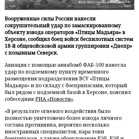
Фото: Пресс-служба Минобороны РФ/
ТАСС
Вооруженные силы России нанесли
сокрушительный удар по замаскированному
объекту взвода операторов «Птицы Мадьяра» в
Херсоне, сообщил боец войск беспилотных систем
18-й общевойсковой армии группировки «Днепр»
с позывным Северск.
Авиация с помощью авиабомб ФАБ-500 нанесла
удар по подземному пункту временного
размещения подразделения ВСУ «Птицы
Мадьяра» и по складу с боеприпасами, который
был рядом с подземной базой в Херсоне, пояснил
собеседник
РИА «Новости»
.
«В результате огневого воздействия было
полностью уничтожено более взвода личного
состава противника, вероятно несколько
иностранных специалистов, пара тонн
боеприпасов, а также оборудование РЭБ, РЭР и