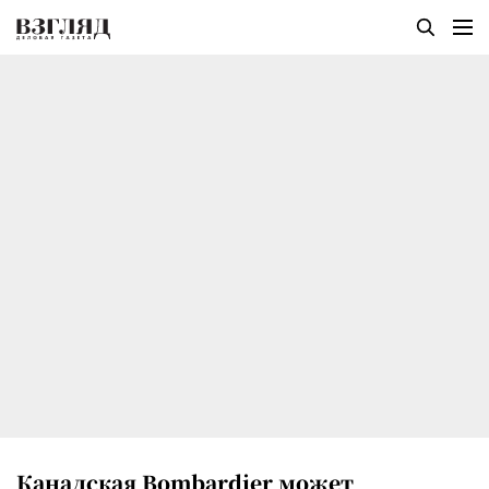
Канадская Bombardier может