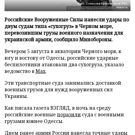
Фото: Станислав Красильников/РИА
Новости
Российские Вооруженные Силы нанесли удары по
двум судам типа «сухогруз» в Черном море,
перевозившим грузы военного назначения для
украинской армии, сообщило Минобороны.
Вечером 5 августа в акватории Черного моря, к
югу и востоку от Одессы, российские ударные
беспилотники атаковали два сухогруза, указало
ведомство в
Max
.
Эти транспортные суда занимались доставкой
военных грузов для нужд вооруженных сил
Украины.
Как писала газета ВЗГЛЯД, в ночь на среду
российские военные
поразили
суда с военными
грузами южнее Одессы.
Днем ранее армия России
нанесла
точные удары