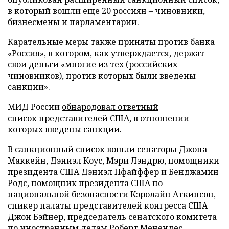
в который вошли еще 20 россиян – чиновники,
бизнесмены и парламентарии.
Карательные меры также приняты против банка
«Россия», в котором, как утверждается, держат
свои деньги «многие из тех (российских
чиновников), против которых были введены
санкции».
МИД России
обнародовал ответный
список
представителей США, в отношении
которых введены санкции.
В санкционный список вошли сенаторы Джона
Маккейн, Дэниэл Коус, Мэри Лэндрю, помощники
президента США Дэниэл Пфайффер и Бенджамин
Родс, помощник президента США по
национальной безопасности Кэролайн Аткинсон,
спикер палаты представителей конгресса США
Джон Бэйнер, председатель сенатского комитета
по иностранным делам Роберт Менендес.