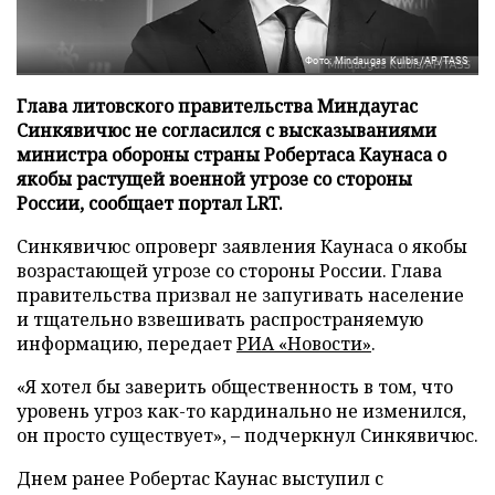
Фото: Mindaugas Kulbis/AP/TASS
Глава литовского правительства Миндаугас
Синкявичюс не согласился с высказываниями
министра обороны страны Робертаса Каунаса о
якобы растущей военной угрозе со стороны
России, сообщает портал LRT.
Синкявичюс опроверг заявления Каунаса о якобы
возрастающей угрозе со стороны России. Глава
правительства призвал не запугивать население
и тщательно взвешивать распространяемую
информацию, передает
РИА «Новости»
.
«Я хотел бы заверить общественность в том, что
уровень угроз как-то кардинально не изменился,
он просто существует», – подчеркнул Синкявичюс.
Днем ранее Робертас Каунас выступил с