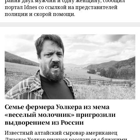
ранив двух мужчин и одну женщину, сообщил
портал Idnes со ссылкой на представителей
полиции и скорой помощи.
Семье фермера Уолкера из мема
«веселый молочник» пригрозили
выдворением из России
Известный алтайский сыровар американец
Джастас Уолкер рискует расстаться с близкими