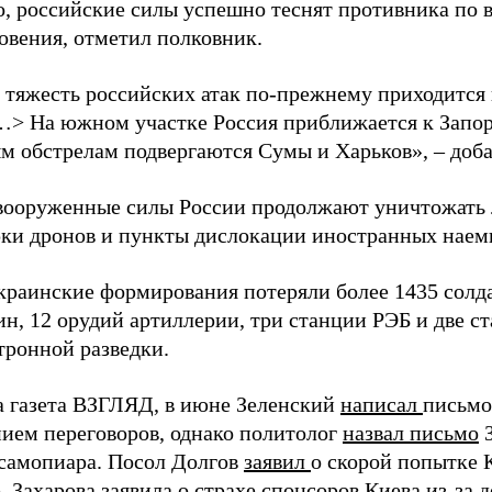
о, российские силы успешно теснят противника по 
овения, отметил полковник.
 тяжесть российских атак по-прежнему приходится
…> На южном участке Россия приближается к Запо
м обстрелам подвергаются Сумы и Харьков», – доба
вооруженные силы России продолжают уничтожать 
рки дронов и пункты дислокации иностранных наем
краинские формирования потеряли более 1435 солдат
н, 12 орудий артиллерии, три станции РЭБ и две с
тронной разведки.
а газета ВЗГЛЯД, в июне Зеленский
написал
письмо
ием переговоров, однако политолог
назвал письмо
З
самопиара. Посол Долгов
заявил
о скорой попытке 
. Захарова
заявила о страхе
спонсоров Киева из-за д