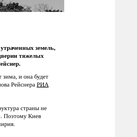
 утраченных земель,
дверии тяжелых
ейснер.
зима, и она будет
лова Рейснера
РИА
руктура страны не
и. Поэтому Киев
мирия.