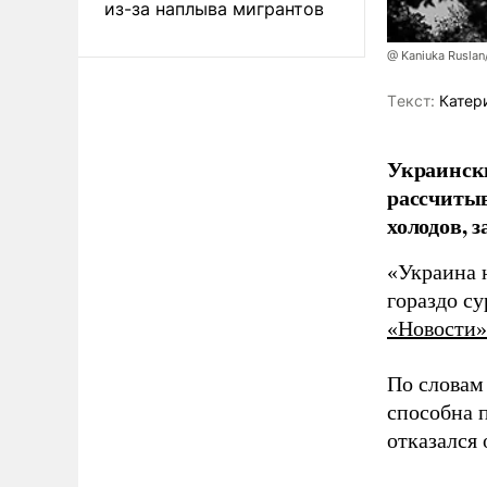
из-за наплыва мигрантов
@ Kaniuka Ruslan
Tекст:
Катер
Украински
рассчитыв
холодов, 
«Украина 
гораздо с
«Новости»
По словам
способна 
отказался