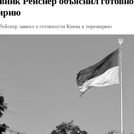
вник Рейснер объяснил готовно
ирию
Рейснер заявил о готовности Киева к перемирию