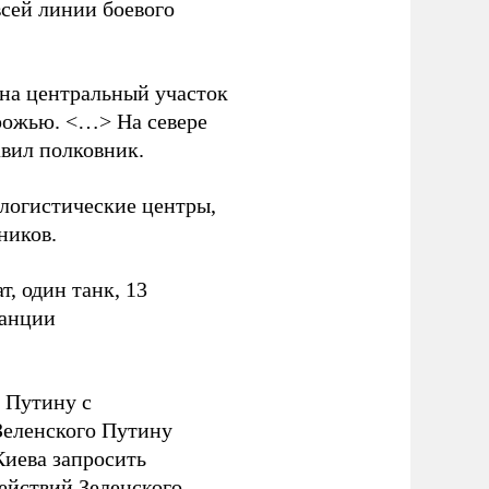
всей линии боевого
 на центральный участок
рожью. <…> На севере
вил полковник.
логистические центры,
ников.
, один танк, 13
танции
 Путину с
еленского Путину
Киева запросить
ействий Зеленского.