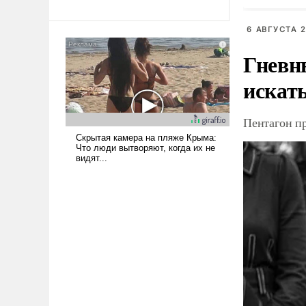
революционных изменений.
судна
То, что несколько лет назад
было образом для
6 АВГУСТА 2
псевдонаучной фантастики,
Гневн
стало всерьез обсуждаемой
идеей.
искат
Пентагон п