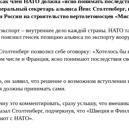
ак член НАТО должна «ясно понимать последств
неральный секретарь альянса Йенс Столтенберг,
 России на строительство вертолетоносцев «Мис
экспорт – внутреннее дело каждой страны. НАТО т
– пояснил генсек позицию альянса по экспорту воор
толтенберг позволил себе оговорку: «Хотелось бы в
ом числе и Франция, ясно понимают последствия св
о, он заявил, что решение о возможном вступлении
 должны принимать сами.
ачну это комментировать, сразу услышу, что вмешив
казал Столтенберг, подчеркнув, что «Швеция и Фин
ают с НАТО».