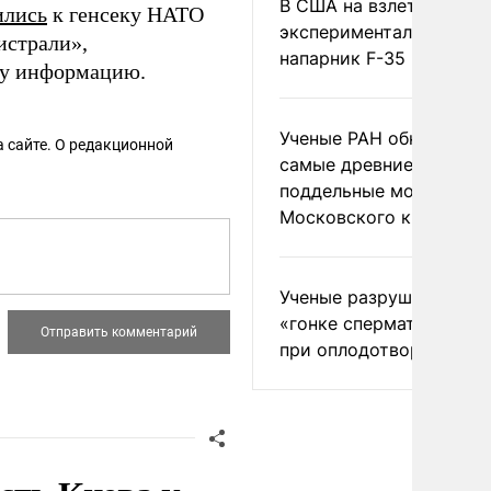
В США на взлете разби
ились
к генсеку НАТО
экспериментальный др
истрали»,
напарник F-35
у информацию.
Ученые РАН обнаружил
 сайте. О редакционной
самые древние
поддельные монеты
Московского княжеств
Ученые разрушили миф
«гонке сперматозоидов
при оплодотворении