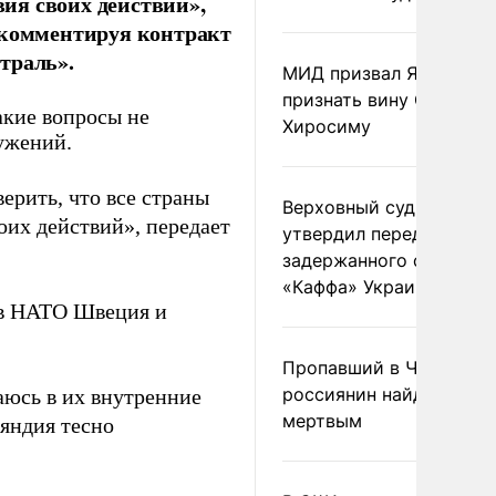
ия своих действий»,
 комментируя контракт
траль».
МИД призвал Японию
признать вину США за
акие вопросы не
Хиросиму
ужений.
ерить, что все страны
Верховный суд Швеции
оих действий», передает
утвердил передачу
задержанного сухогруз
«Каффа» Украине
 в НАТО Швеция и
Пропавший в Черногор
россиянин найден
аюсь в их внутренние
мертвым
ляндия тесно