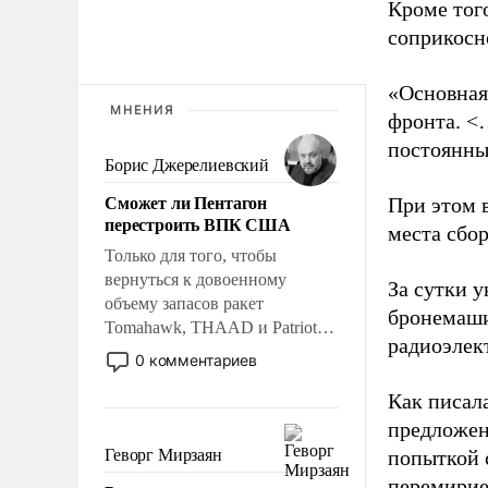
Кроме тог
соприкосн
«Основная
МНЕНИЯ
фронта. <
постоянны
Борис Джерелиевский
Сможет ли Пентагон
При этом 
перестроить ВПК США
места сбо
Только для того, чтобы
вернуться к довоенному
За сутки у
объему запасов ракет
бронемаши
Tomahawk, THAAD и Patriot
радиоэлек
США потребуется более трех
0 комментариев
лет. Даже небольшая война с
Как писал
Ираном опустошила
американские арсеналы.
предложен
Сложившаяся ситуация
Геворг Мирзаян
попыткой 
означает многолетний период
перемирие