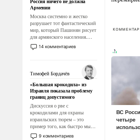
Россия ничего не должна
уязвимости США, например,
Армении
перед Китаем.
Москва системно и жестко
разрушает тот фантастический
КОММЕНТАРИ
мир, который Пашинян рисует
для армянского населения.
Мир, где этому населению все
14 комментариев
должны просто по
определению, где его
политические прожекты будут
беспрекословно оплачиваться
Тимофей Бордачёв
за счет российских
«Большая крокодила» из
налогоплательщиков и где за
Израиля показала проблему
свои поступки не нужно
границ допустимого
отвечать.
Дискуссия о рве с
ВС Росси
крокодилами для охраны
израильских тюрем – это
четыре
пример того, как быстро мы
использ
двигаемся по пути
доставки
9 комментариев