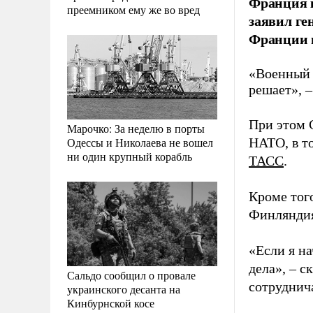
Франция к
преемником ему же во вред
заявил ге
Франции и
«Военный 
решает», 
При этом С
Марочко: За неделю в порты
Одессы и Николаева не вошел
НАТО, в т
ни один крупный корабль
ТАСС
.
Кроме тог
Финляндия
«Если я н
дела», – с
Сальдо сообщил о провале
сотруднич
украинского десанта на
Кинбурнской косе