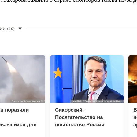
И (10)
▼
и поразили
Сикорский:
В
Посягательство на
н
овавшихся для
посольство России
а
 грузов ВСУ
грозит разрывом