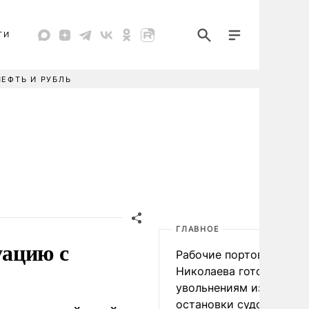
ТИ
НЕФТЬ И РУБЛЬ
ГЛАВНОЕ
уацию с
Рабочие портов Одессы
Николаева готовятся к
увольнениям из-за
остановки судоходства