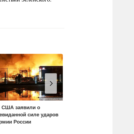
 США заявили о
WP: Трамп отчитал
евиданной силе ударов
Хегсета за нехватку
рмии России
ракет