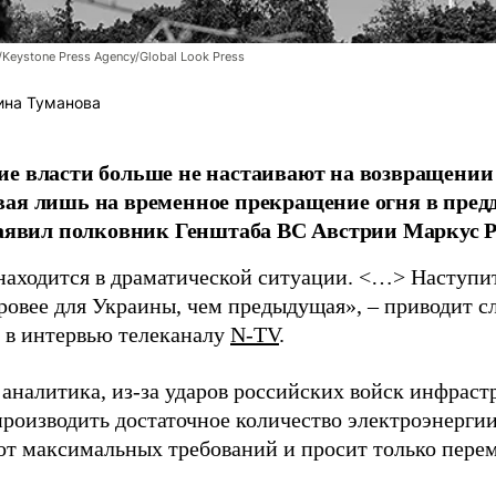
/Keystone Press Agency/Global Look Press
ина Туманова
е власти больше не настаивают на возвращении
ая лишь на временное прекращение огня в пред
заявил полковник Генштаба ВС Австрии Маркус Р
находится в драматической ситуации. <…> Наступит 
уровее для Украины, чем предыдущая», – приводит с
в интервью телеканалу
N-TV
.
 аналитика, из-за ударов российских войск инфраст
производить достаточное количество электроэнерги
 от максимальных требований и просит только пере