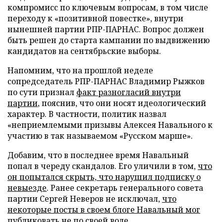
компромисс по ключевым вопросам, в том числе
переходу к «позитивной повестке», внутри
нынешней партии РПР-ПАРНАС. Вопрос должен
быть решен до старта кампании по выдвижению
кандидатов на сентябрьские выборы.
Напомним, что на прошлой неделе
сопредседатель РПР-ПАРНАС Владимир Рыжков
по сути признал
факт разногласий внутри
партии
, пояснив, что они носят идеологический
характер. В частности, политик назвал
«неприемлемыми призывы Алексея Навального к
участию в так называемом «Русском марше».
Добавим, что в последнее время Навальный
попал в череду скандалов. Его уличили в том,
что
он попытался скрыть, что нарушил подписку о
невыезде
. Ранее секретарь генерального совета
партии Сергей Неверов не исключал,
что
некоторые посты в своем блоге Навальный мог
публиковать не по своей воле
.