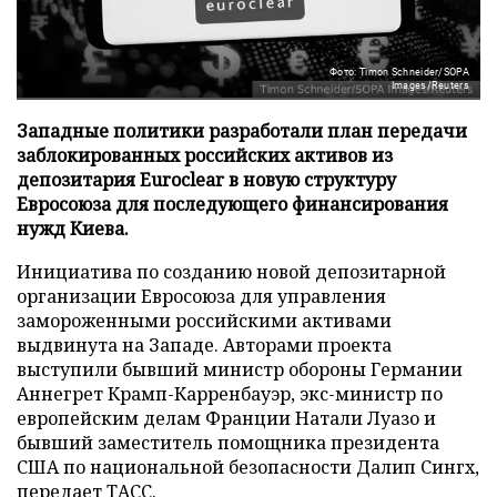
Фото: Timon Schneider/SOPA
Images/Reuters
Западные политики разработали план передачи
заблокированных российских активов из
депозитария Euroclear в новую структуру
Евросоюза для последующего финансирования
нужд Киева.
Инициатива по созданию новой депозитарной
организации Евросоюза для управления
замороженными российскими активами
выдвинута на Западе. Авторами проекта
выступили бывший министр обороны Германии
Аннегрет Крамп-Карренбауэр, экс-министр по
европейским делам Франции Натали Луазо и
бывший заместитель помощника президента
США по национальной безопасности Далип Сингх,
передает
ТАСС
.