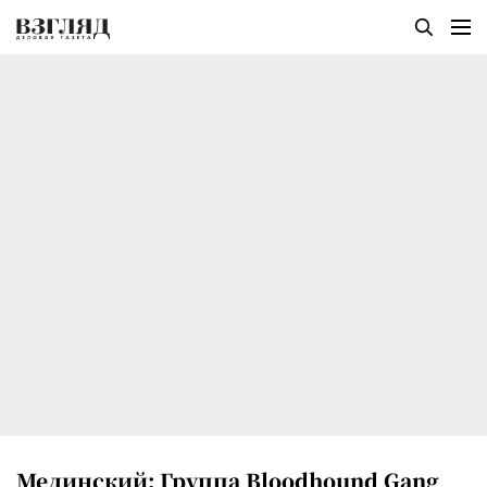
Мединский: Группа Bloodhound Gang