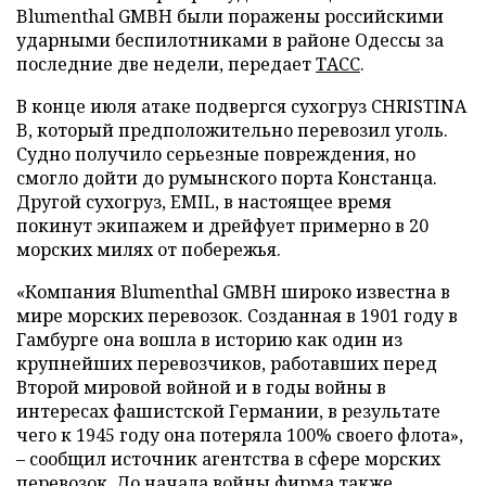
Blumenthal GMBH были поражены российскими
ударными беспилотниками в районе Одессы за
последние две недели, передает
ТАСС
.
В конце июля атаке подвергся сухогруз CHRISTINA
B, который предположительно перевозил уголь.
Судно получило серьезные повреждения, но
смогло дойти до румынского порта Констанца.
Другой сухогруз, EMIL, в настоящее время
покинут экипажем и дрейфует примерно в 20
морских милях от побережья.
«Компания Blumenthal GMBH широко известна в
мире морских перевозок. Созданная в 1901 году в
Гамбурге она вошла в историю как один из
крупнейших перевозчиков, работавших перед
Второй мировой войной и в годы войны в
интересах фашистской Германии, в результате
чего к 1945 году она потеряла 100% своего флота»,
– сообщил источник агентства в сфере морских
перевозок. До начала войны фирма также